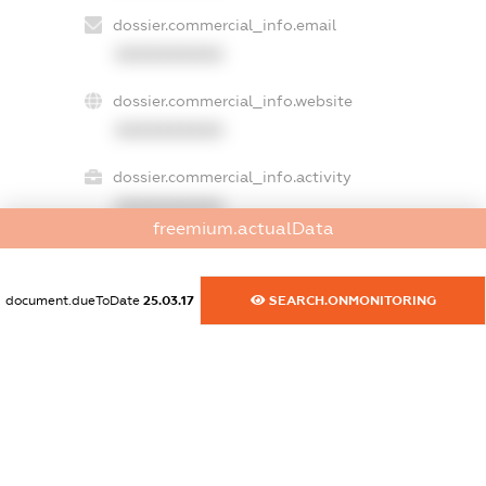
dossier.commercial_info.email
XXXXXXXXXX
dossier.commercial_info.website
XXXXXXXXXX
dossier.commercial_info.activity
XXXXXXXXXX
freemium.actualData
document.dueToDate
25.03.17
SEARCH.ONMONITORING
freemium.exampleText_1
freemium.exampleText_2
freemium.anonymousPerSearch2
FREEMIUM.DETAILS
FREEMIUM.REGISTER