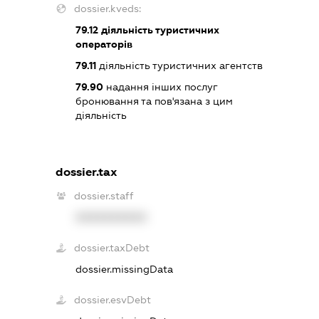
dossier.kveds:
79.12
діяльність туристичних
операторів
79.11
діяльність туристичних агентств
79.90
надання інших послуг
бронювання та пов'язана з цим
діяльність
dossier.tax
dossier.staff
XXXXXXXXXX
dossier.taxDebt
dossier.missingData
dossier.esvDebt