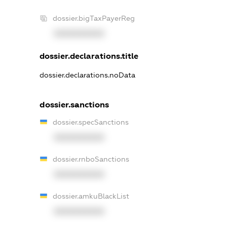
dossier.bigTaxPayerReg
XXXXXXXXXX
dossier.declarations.title
dossier.declarations.noData
dossier.sanctions
dossier.specSanctions
XXXXXXXXXX
dossier.rnboSanctions
XXXXXXXXXX
dossier.amkuBlackList
XXXXXXXXXX