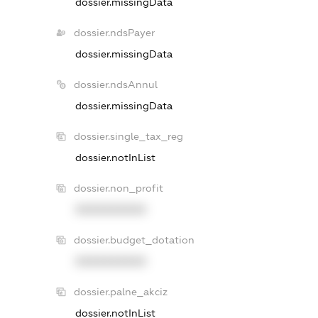
dossier.missingData
dossier.ndsPayer
dossier.missingData
dossier.ndsAnnul
dossier.missingData
dossier.single_tax_reg
dossier.notInList
dossier.non_profit
XXXXXXXXXX
dossier.budget_dotation
XXXXXXXXXX
dossier.palne_akciz
dossier.notInList