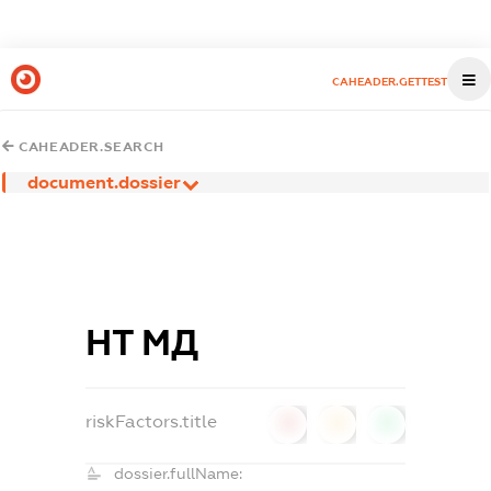
CAHEADER.GETTEST
CAHEADER.SEARCH
document.dossier
НТ МД
riskFactors.title
0
0
0
dossier.fullName: