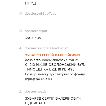
НТ МД
dossier.opfSubType:
-
dossier.edrpo:
39071409
dossier.foundersAndBenef:
ЗУБАРЄВ СЕРГІЙ ВАЛЕРІЙОВИЧ
dossier.founderAddress
УКРАЇНА
04210 М.КИЇВ ОБОЛОНСЬКИЙ ВУЛ.
ТИМОШЕНКА БУД. 18 КВ. 498
Розмір внеску до статутного фонду
(грн.):
80
(80 %)
dossier.heads:
ЗУБАРЄВ СЕРГІЙ ВАЛЕРІЙОВИЧ
-
ПІДПИСАНТ