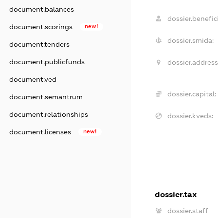
document.balances
dossier.benefici
document.scorings
new!
dossier.smida:
document.tenders
document.publicfunds
dossier.address
document.ved
dossier.capital:
document.semantrum
document.relationships
dossier.kveds:
document.licenses
new!
dossier.tax
dossier.staff