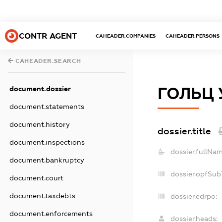
CONTR AGENT
CAHEADER.COMPANIES
CAHEADER.PERSONS
CAHEADER.SEARCH
ГОЛЬЦ 
document.dossier
document.statements
document.history
dossier.title
document.inspections
dossier.fullNam
document.bankruptcy
dossier.opfSub
document.court
document.taxdebts
dossier.edrpo:
document.enforcements
dossier.heads: