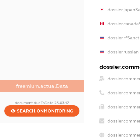
dossier.japanS
dossier.canada
dossier.rfSanct
dossier.russian
dossier.comme
dossier.commer
freemium.actualData
dossier.commer
document.dueToDate
25.03.17
dossier.commer
SEARCH.ONMONITORING
dossier.commer
dossier.commer