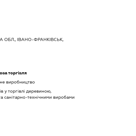
А ОБЛ., ІВАНО-ФРАНКІВСЬК,
А
ова торгівля
ьне виробництво
в у торгівлі деревиною,
та санітарно-технічними виробами