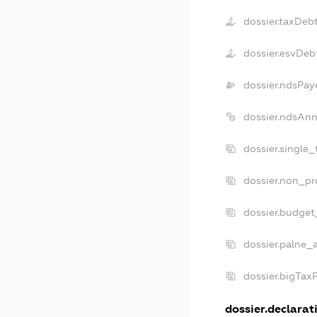
dossier.taxDeb
dossier.esvDeb
dossier.ndsPay
dossier.ndsAnn
dossier.single
dossier.non_pr
dossier.budget
dossier.palne_
dossier.bigTax
dossier.declarati