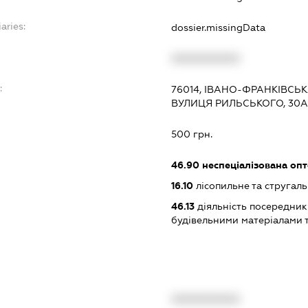
aries:
dossier.missingData
XXXXXXXXXX
:
76014, ІВАНО-ФРАНКІВСЬК
ВУЛИЦЯ РИЛЬСЬКОГО, 30
500 грн.
46.90
неспеціалізована опт
16.10
лісопильне та стругал
46.13
діяльність посередникі
будівельними матеріалами 
XXXXXXXXXX