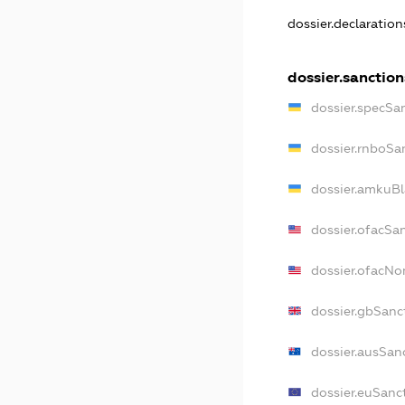
dossier.declaratio
dossier.sanction
dossier.specSa
dossier.rnboSa
dossier.amkuBl
dossier.ofacSa
dossier.ofacN
dossier.gbSanc
dossier.ausSan
dossier.euSanc