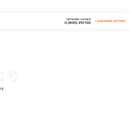
caHeader.contact
CAHEADER.GETTEST
0 (800) 210 102
0
РТ