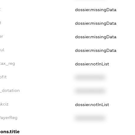
t
dossier.missingData
t
dossier.missingData
er
dossier.missingData
ul
dossier.missingData
_tax_reg
dossier.notInList
ofit
XXXXXXXXXX
_dotation
XXXXXXXXXX
akciz
dossier.notInList
PayerReg
XXXXXXXXXX
ons.title