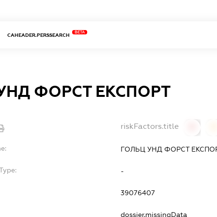
BETA
CAHEADER.PERSSEARCH
УНД ФОРСТ ЕКСПОРТ
riskFactors.title
0
0
e:
ГОЛЬЦ УНД ФОРСТ ЕКСПО
Type:
-
39076407
dossier.missingData