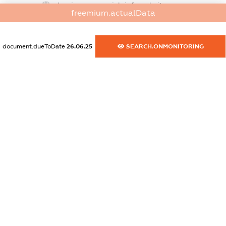
dossier.commercial_info.website
freemium.actualData
XXXXXXXXXX
dossier.commercial_info.activity
document.dueToDate
26.06.25
SEARCH.ONMONITORING
XXXXXXXXXX
freemium.exampleText_1
freemium.exampleText_2
freemium.anonymousPerSearch2
FREEMIUM.DETAILS
FREEMIUM.REGISTER