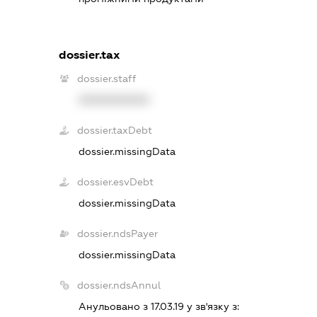
dossier.tax
dossier.staff
XXXXXXXXXX
dossier.taxDebt
dossier.missingData
dossier.esvDebt
dossier.missingData
dossier.ndsPayer
dossier.missingData
dossier.ndsAnnul
Анульовано з 17.03.19 у зв'язку з: