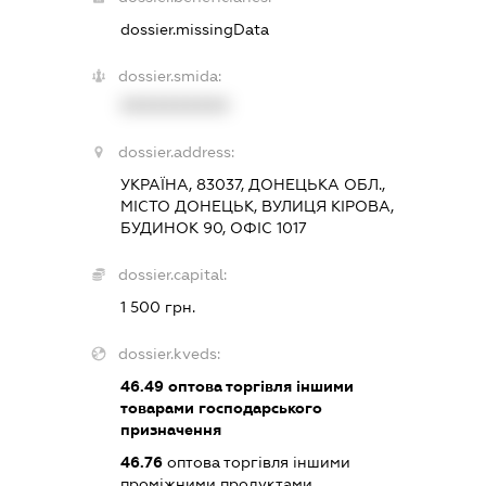
dossier.missingData
dossier.smida:
XXXXXXXXXX
dossier.address:
УКРАЇНА, 83037, ДОНЕЦЬКА ОБЛ.,
МІСТО ДОНЕЦЬК, ВУЛИЦЯ КІРОВА,
БУДИНОК 90, ОФІС 1017
dossier.capital:
1 500 грн.
dossier.kveds:
46.49
оптова торгівля іншими
товарами господарського
призначення
46.76
оптова торгівля іншими
проміжними продуктами