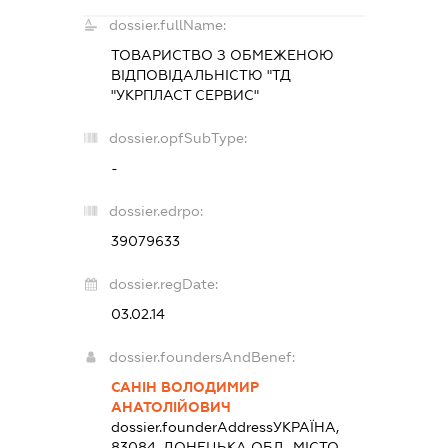
dossier.fullName:
ТОВАРИСТВО З ОБМЕЖЕНОЮ
ВІДПОВІДАЛЬНІСТЮ "ТД
"УКРПЛАСТ СЕРВИС"
dossier.opfSubType:
-
dossier.edrpo:
39079633
dossier.regDate:
03.02.14
dossier.foundersAndBenef:
САНІН ВОЛОДИМИР
АНАТОЛІЙОВИЧ
dossier.founderAddress
УКРАЇНА,
83084, ДОНЕЦЬКА ОБЛ., МІСТО