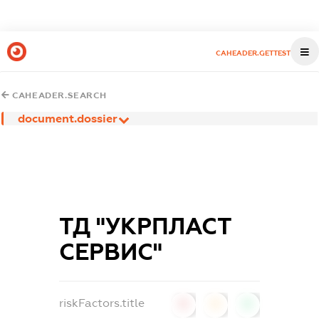
CAHEADER.GETTEST
CAHEADER.SEARCH
document.dossier
ТД "УКРПЛАСТ
СЕРВИС"
riskFactors.title
0
0
0