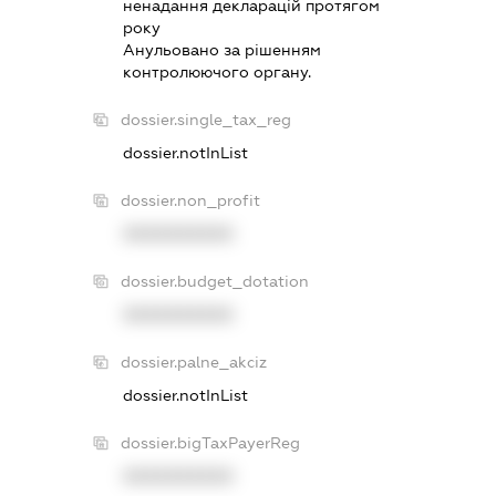
ненадання декларацiй протягом
року
Анульовано за рiшенням
контролюючого органу.
dossier.single_tax_reg
dossier.notInList
dossier.non_profit
XXXXXXXXXX
dossier.budget_dotation
XXXXXXXXXX
dossier.palne_akciz
dossier.notInList
dossier.bigTaxPayerReg
XXXXXXXXXX