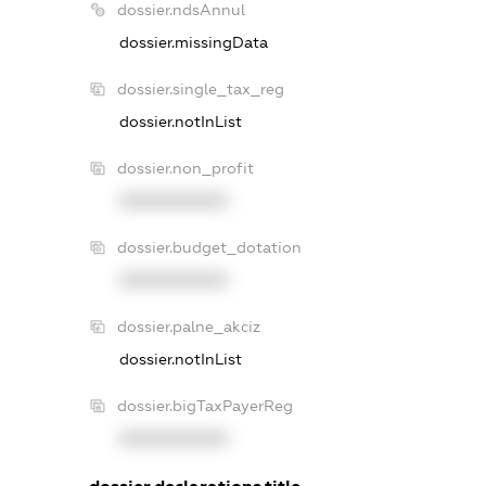
dossier.ndsAnnul
dossier.missingData
dossier.single_tax_reg
dossier.notInList
dossier.non_profit
XXXXXXXXXX
dossier.budget_dotation
XXXXXXXXXX
dossier.palne_akciz
dossier.notInList
dossier.bigTaxPayerReg
XXXXXXXXXX