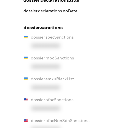
dossier.declarations.title
dossier.declarations.noData
dossier.sanctions
dossier.specSanctions
XXXXXXXXXX
dossier.rnboSanctions
XXXXXXXXXX
dossier.amkuBlackList
XXXXXXXXXX
dossier.ofacSanctions
XXXXXXXXXX
dossier.ofacNonSdnSanctions