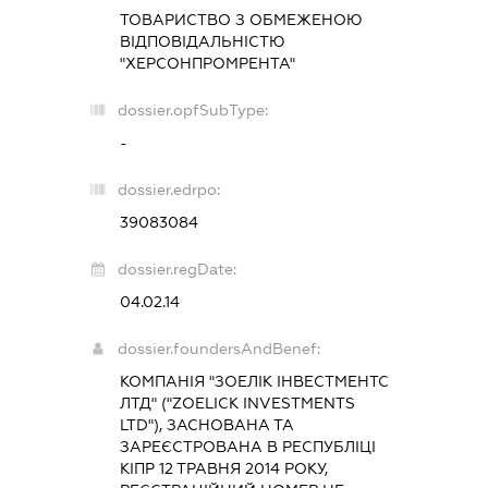
ТОВАРИСТВО З ОБМЕЖЕНОЮ
ВІДПОВІДАЛЬНІСТЮ
"ХЕРСОНПРОМРЕНТА"
dossier.opfSubType:
-
dossier.edrpo:
39083084
dossier.regDate:
04.02.14
dossier.foundersAndBenef:
КОМПАНІЯ "ЗОЕЛІК ІНВЕСТМЕНТС
ЛТД" ("ZOELICK INVESTMENTS
LTD"), ЗАСНОВАНА ТА
ЗАРЕЄСТРОВАНА В РЕСПУБЛІЦІ
КІПР 12 ТРАВНЯ 2014 РОКУ,