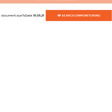
XXXXXXXXXX
dossier.commercial_info.activity
document.dueToDate
31.03.21
SEARCH.ONMONITORING
XXXXXXXXXX
freemium.exampleText_1
freemium.exampleText_2
freemium.anonymousPerSearch2
FREEMIUM.DETAILS
FREEMIUM.REGISTER