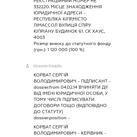
РЕЄСТРАЦІЙНИЙ НОМЕР НЕ
332220. МІСЦЕ ЗНАХОДЖЕННЯ
ЮРИДИЧНОЇ АДРЕСИ -
РЕСПУБЛІКА КІПР,МІСТО
ЛІМАССОЛ ВУЛИЦЯ СПІРУ
КІПРІАНУ БУДИНОК 61. СК ХАУС,
4003
Розмір внеску до статутного фонду
(грн.):
1 120 000
(100 %)
dossier.heads:
КОРВАТ СЕРГІЙ
ВОЛОДИМИРОВИЧ
-
ПІДПИСАНТ
-
dossier.from 04.02.14
ВЧИНЯТИ ДІЇ
ВІД ІМЕНІ ЮРИДИЧНОЇ ОСОБИ, У
ТОМУ ЧИСЛІ ПІДПИСУВАТИ
ДОГОВОРИ ТОЩО (ВІДПОВІДНО
ДО СТАТУТУ)
dossier.position -
КОРВАТ СЕРГІЙ
ВОЛОДИМИРОВИЧ
-
КЕРІВНИК
-