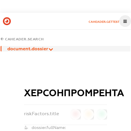
CAHEADER.GETTEST
CAHEADER.SEARCH
document.dossier
ХЕРСОНПРОМРЕНТА
riskFactors.title
0
0
0
dossier.fullName: