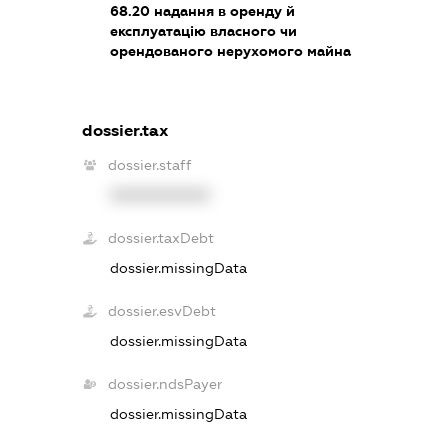
68.20
надання в оренду й
експлуатацію власного чи
орендованого нерухомого майна
dossier.tax
dossier.staff
XXXXXXXXXX
dossier.taxDebt
dossier.missingData
dossier.esvDebt
dossier.missingData
dossier.ndsPayer
dossier.missingData