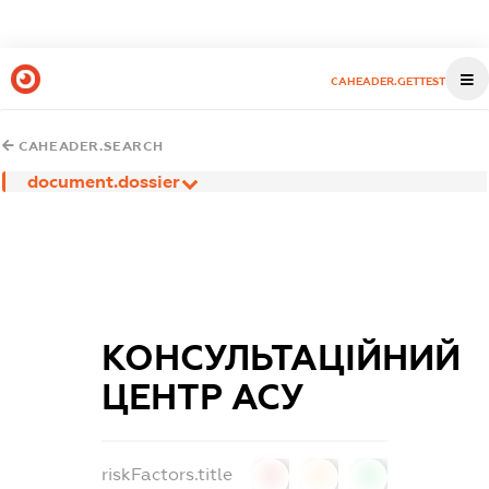
CAHEADER.GETTEST
CAHEADER.SEARCH
document.dossier
КОНСУЛЬТАЦІЙНИЙ
ЦЕНТР АСУ
riskFactors.title
0
0
0