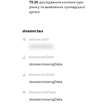
73.20
дослідження кон'юнктури
ринку та виявлення громадської
думки
dossier.tax
dossier.staff
XXXXXXXXXX
dossier.taxDebt
dossier.missingData
dossier.esvDebt
dossier.missingData
dossier.ndsPayer
dossier.missingData