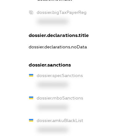
dossier.bigTaxPayerReg
XXXXXXXXXX
dossier.declarations.title
dossier.declarations.noData
dossier.sanctions
dossier.specSanctions
XXXXXXXXXX
dossier.rnboSanctions
XXXXXXXXXX
dossier.amkuBlackList
XXXXXXXXXX