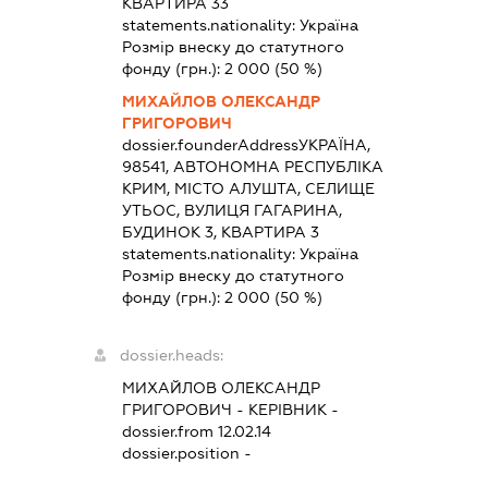
КВАРТИРА 33
statements.nationality:
Україна
Розмір внеску до статутного
фонду (грн.):
2 000
(50 %)
МИХАЙЛОВ ОЛЕКСАНДР
ГРИГОРОВИЧ
dossier.founderAddress
УКРАЇНА,
98541, АВТОНОМНА РЕСПУБЛІКА
КРИМ, МІСТО АЛУШТА, СЕЛИЩЕ
УТЬОС, ВУЛИЦЯ ГАГАРИНА,
БУДИНОК 3, КВАРТИРА 3
statements.nationality:
Україна
Розмір внеску до статутного
фонду (грн.):
2 000
(50 %)
dossier.heads:
МИХАЙЛОВ ОЛЕКСАНДР
ГРИГОРОВИЧ
-
КЕРІВНИК
-
dossier.from 12.02.14
dossier.position -