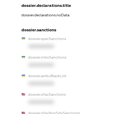
dossier.declarations.title
dossier.declarations.noData
dossier.sanctions
dossier.specSanctions
XXXXXXXXXX
dossier.rnboSanctions
XXXXXXXXXX
dossier.amkuBlackList
XXXXXXXXXX
dossier.ofacSanctions
XXXXXXXXXX
dossier.ofacNonSdnSanctions