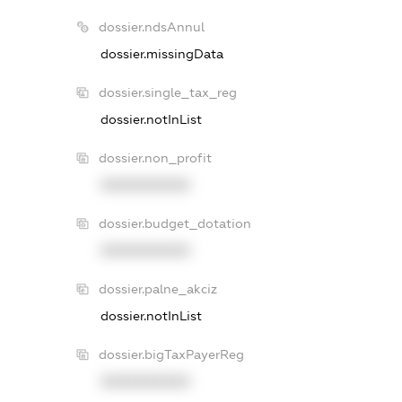
dossier.ndsAnnul
dossier.missingData
dossier.single_tax_reg
dossier.notInList
dossier.non_profit
XXXXXXXXXX
dossier.budget_dotation
XXXXXXXXXX
dossier.palne_akciz
dossier.notInList
dossier.bigTaxPayerReg
XXXXXXXXXX