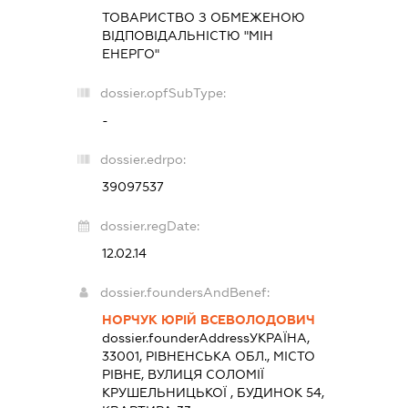
ТОВАРИСТВО З ОБМЕЖЕНОЮ
ВІДПОВІДАЛЬНІСТЮ "МІН
ЕНЕРГО"
dossier.opfSubType:
-
dossier.edrpo:
39097537
dossier.regDate:
12.02.14
dossier.foundersAndBenef:
НОРЧУК ЮРІЙ ВСЕВОЛОДОВИЧ
dossier.founderAddress
УКРАЇНА,
33001, РІВНЕНСЬКА ОБЛ., МІСТО
РІВНЕ, ВУЛИЦЯ СОЛОМІЇ
КРУШЕЛЬНИЦЬКОЇ , БУДИНОК 54,