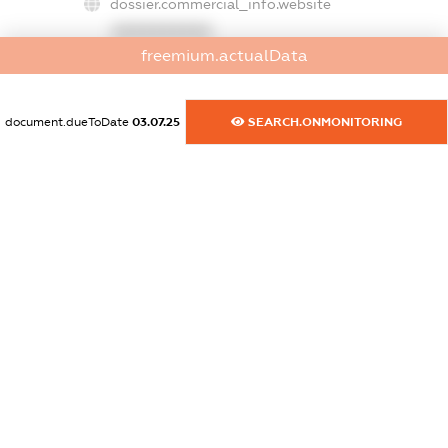
dossier.commercial_info.website
XXXXXXXXXX
freemium.actualData
dossier.commercial_info.activity
XXXXXXXXXX
document.dueToDate
03.07.25
SEARCH.ONMONITORING
freemium.exampleText_1
freemium.exampleText_2
freemium.anonymousPerSearch2
FREEMIUM.DETAILS
FREEMIUM.REGISTER