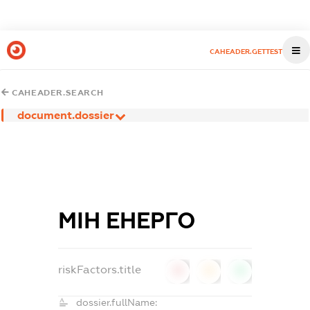
CAHEADER.GETTEST
CAHEADER.SEARCH
document.dossier
МІН ЕНЕРГО
riskFactors.title
0
0
0
dossier.fullName: