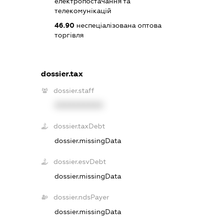
електропостачання та
телекомунікацій
46.90
неспеціалізована оптова
торгівля
dossier.tax
dossier.staff
XXXXXXXXXX
dossier.taxDebt
dossier.missingData
dossier.esvDebt
dossier.missingData
dossier.ndsPayer
dossier.missingData