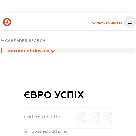
CAHEADER.GETTEST
CAHEADER.SEARCH
document.dossier
ЄВРО УСПІХ
riskFactors.title
0
0
0
dossier.fullName: