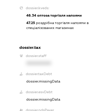
dossier.kveds:
46.34
оптова торгівля напоями
47.25
роздрібна торгівля напоями в
спеціалізованих магазинах
dossier.tax
dossier.staff
XXXXXXXXXX
dossier.taxDebt
dossier.missingData
dossier.esvDebt
dossier.missingData
dossier.ndsPayer