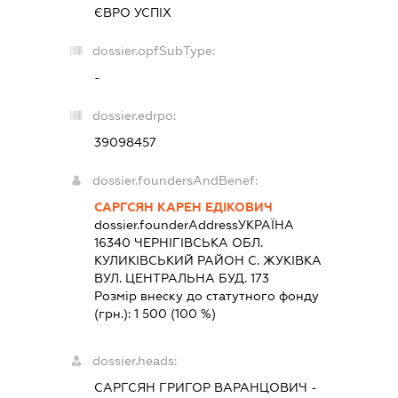
ЄВРО УСПІХ
dossier.opfSubType:
-
dossier.edrpo:
39098457
dossier.foundersAndBenef:
САРГСЯН КАРЕН ЕДІКОВИЧ
dossier.founderAddress
УКРАЇНА
16340 ЧЕРНIГIВСЬКА ОБЛ.
КУЛИКIВСЬКИЙ РАЙОН С. ЖУКІВКА
ВУЛ. ЦЕНТРАЛЬНА БУД. 173
Розмір внеску до статутного фонду
(грн.):
1 500
(100 %)
dossier.heads:
САРГСЯН ГРИГОР ВАРАНЦОВИЧ
-