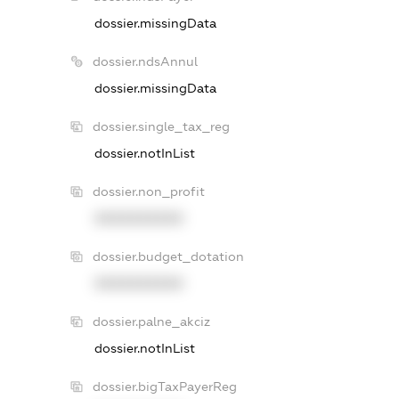
dossier.missingData
dossier.ndsAnnul
dossier.missingData
dossier.single_tax_reg
dossier.notInList
dossier.non_profit
XXXXXXXXXX
dossier.budget_dotation
XXXXXXXXXX
dossier.palne_akciz
dossier.notInList
dossier.bigTaxPayerReg