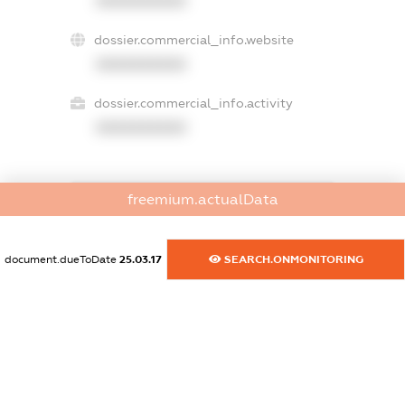
XXXXXXXXXX
dossier.commercial_info.website
XXXXXXXXXX
dossier.commercial_info.activity
XXXXXXXXXX
freemium.actualData
freemium.exampleText_1
freemium.exampleText_2
freemium.anonymousPerSearch2
document.dueToDate
25.03.17
SEARCH.ONMONITORING
FREEMIUM.DETAILS
FREEMIUM.REGISTER