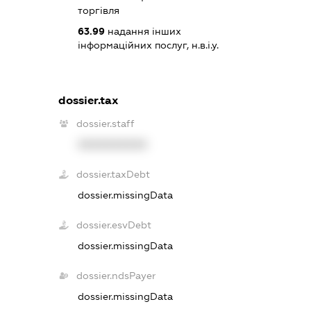
торгівля
63.99
надання інших
інформаційних послуг, н.в.і.у.
dossier.tax
dossier.staff
XXXXXXXXXX
dossier.taxDebt
dossier.missingData
dossier.esvDebt
dossier.missingData
dossier.ndsPayer
dossier.missingData