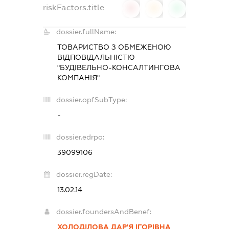
riskFactors.title
0
0
0
dossier.fullName:
ТОВАРИСТВО З ОБМЕЖЕНОЮ
ВІДПОВІДАЛЬНІСТЮ
"БУДІВЕЛЬНО-КОНСАЛТИНГОВА
КОМПАНІЯ"
dossier.opfSubType:
-
dossier.edrpo:
39099106
dossier.regDate:
13.02.14
dossier.foundersAndBenef:
ХОЛОДІЛОВА ДАР'Я ІГОРІВНА