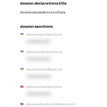
dossier.declarations.title
dossier.declarations.noData
dossier.sanctions
dossier.specSanctions
XXXXXXXXXX
dossier.rnboSanctions
XXXXXXXXXX
dossier.amkuBlackList
XXXXXXXXXX
dossier.ofacSanctions
XXXXXXXXXX
dossier.ofacNonSdnSanctions