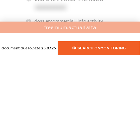
XXXXXXXXXX
dossier.commercial_info.activity
freemium.actualData
XXXXXXXXXX
document.dueToDate
25.07.25
SEARCH.ONMONITORING
freemium.exampleText_1
freemium.exampleText_2
freemium.anonymousPerSearch2
FREEMIUM.DETAILS
FREEMIUM.REGISTER