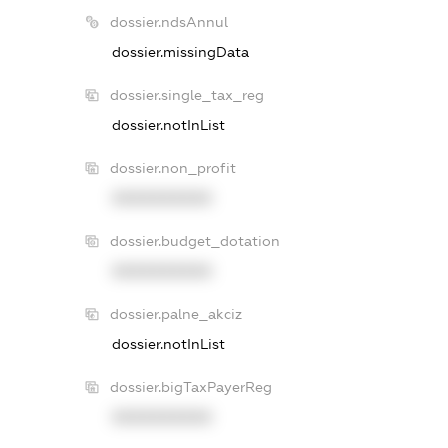
dossier.ndsAnnul
dossier.missingData
dossier.single_tax_reg
dossier.notInList
dossier.non_profit
XXXXXXXXXX
dossier.budget_dotation
XXXXXXXXXX
dossier.palne_akciz
dossier.notInList
dossier.bigTaxPayerReg
XXXXXXXXXX