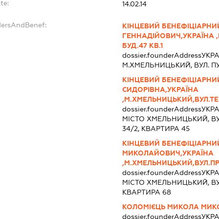
te:
14.02.14
dersAndBenef:
КІНЦЕВИЙ БЕНЕФІЦІАРН
ГЕННАДІЙОВИЧ,УКРАЇНА 
БУД.47 КВ.1
dossier.founderAddress
УКР
М.ХМЕЛЬНИЦЬКИЙ, ВУЛ. ПУШ
КІНЦЕВИЙ БЕНЕФІЦІАРНИ
СИДОРІВНА,УКРАЇНА
,М.ХМЕЛЬНИЦЬКИЙ,ВУЛ.ТЕ
dossier.founderAddress
УКРА
МІСТО ХМЕЛЬНИЦЬКИЙ, В
34/2, КВАРТИРА 45
КІНЦЕВИЙ БЕНЕФІЦІАРН
МИКОЛАЙОВИЧ,УКРАЇНА
,М.ХМЕЛЬНИЦЬКИЙ,ВУЛ.ПР
dossier.founderAddress
УКРА
МІСТО ХМЕЛЬНИЦЬКИЙ, ВУ
КВАРТИРА 68
КОЛОМІЄЦЬ МИКОЛА МИ
dossier.founderAddress
УКРА