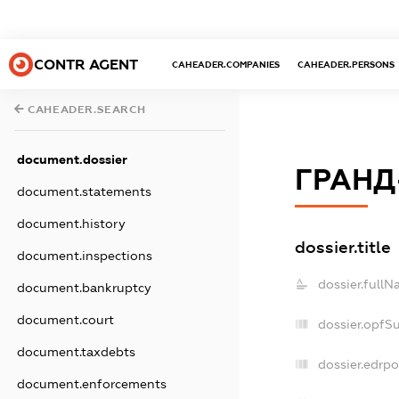
CONTR AGENT
CAHEADER.COMPANIES
CAHEADER.PERSONS
CAHEADER.SEARCH
document.dossier
ГРАНД
document.statements
document.history
dossier.title
document.inspections
dossier.fullN
document.bankruptcy
document.court
dossier.opfS
document.taxdebts
dossier.edrpo
document.enforcements