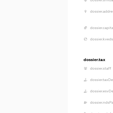
dossier.smida
dossier.addre
dossier.capita
dossier.kveds
dossier.tax
dossier.staff
dossier.taxD
dossier.esvD
dossier.ndsP