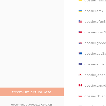
dossier.rnbo
dossier.amku
dossier.ofac
dossier.ofa
dossier.gbSa
dossier.ausS
dossier.euSa
dossier.japa
dossier.cana
freemium.actualData
dossier.rfSan
document.dueToDate
03.07.25