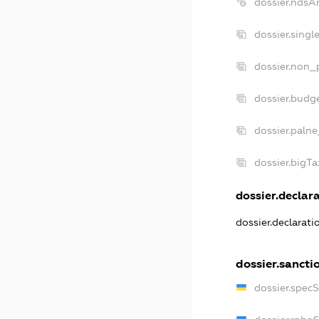
dossier.ndsA
dossier.sing
dossier.non_
dossier.budg
dossier.palne
dossier.bigT
dossier.declara
dossier.declarat
dossier.sancti
dossier.spec