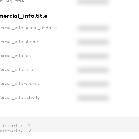
an_reg_title
XXXXXXXXXX
ercial_info.title
ercial_info.postal_address
XXXXXXXXXX
ercial_info.phone
XXXXXXXXXX
ercial_info.fax
XXXXXXXXXX
ercial_info.email
XXXXXXXXXX
ercial_info.website
XXXXXXXXXX
rcial_info.activity
XXXXXXXXXX
xampleText_1
xampleText_2
nonymousPerSearch2