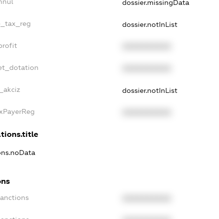
nnul
dossier.missingData
le_tax_reg
dossier.notInList
profit
XXXXXXXXXX
et_dotation
XXXXXXXXXX
_akciz
dossier.notInList
axPayerReg
XXXXXXXXXX
tions.title
ions.noData
ons
Sanctions
XXXXXXXXXX