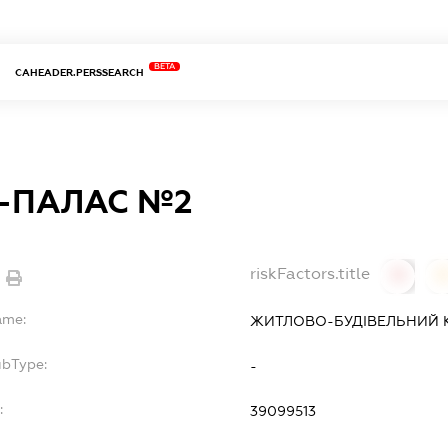
BETA
CAHEADER.PERSSEARCH
-ПАЛАС №2
riskFactors.title
0
ame:
ЖИТЛОВО-БУДІВЕЛЬНИЙ К
ubType:
-
:
39099513