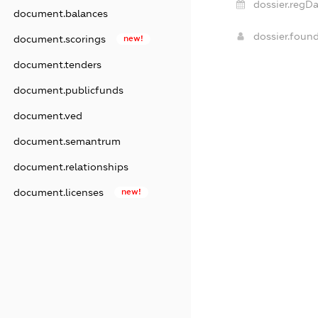
dossier.regDa
document.balances
dossier.foun
document.scorings
new!
document.tenders
document.publicfunds
document.ved
document.semantrum
document.relationships
document.licenses
new!