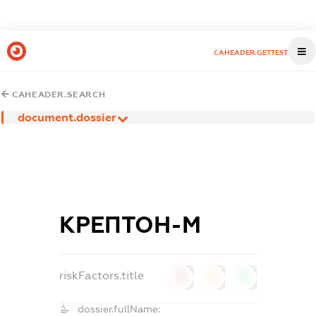
CAHEADER.GETTEST
CAHEADER.SEARCH
document.dossier
КРЕПТОН-М
riskFactors.title
0
0
0
dossier.fullName: