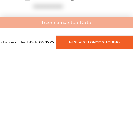
XXXXXXXXXX
dossier.commercial_info.website
freemium.actualData
XXXXXXXXXX
dossier.commercial_info.activity
document.dueToDate
03.05.25
SEARCH.ONMONITORING
XXXXXXXXXX
freemium.exampleText_1
freemium.exampleText_2
freemium.anonymousPerSearch2
FREEMIUM.DETAILS
FREEMIUM.REGISTER