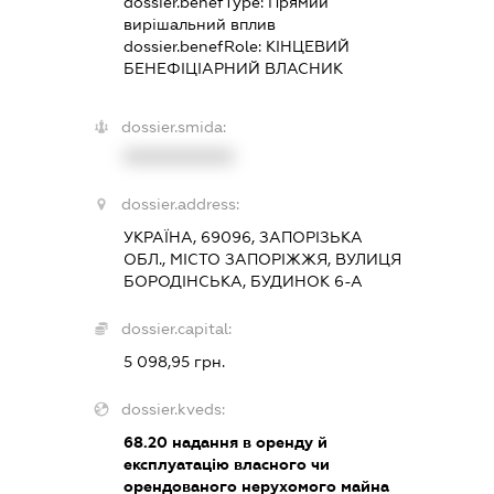
dossier.benefType:
Прямий
вирішальний вплив
dossier.benefRole:
КІНЦЕВИЙ
БЕНЕФІЦІАРНИЙ ВЛАСНИК
dossier.smida:
XXXXXXXXXX
dossier.address:
УКРАЇНА, 69096, ЗАПОРІЗЬКА
ОБЛ., МІСТО ЗАПОРІЖЖЯ, ВУЛИЦЯ
БОРОДІНСЬКА, БУДИНОК 6-А
dossier.capital:
5 098,95 грн.
dossier.kveds:
68.20
надання в оренду й
експлуатацію власного чи
орендованого нерухомого майна