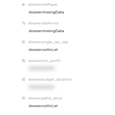
dossier.ndsPayer
dossier.missingData
dossier.ndsAnnul
dossier.missingData
dossier.single_tax_reg
dossier.notInList
dossier.non_profit
XXXXXXXXXX
dossier.budget_dotation
XXXXXXXXXX
dossier.palne_akciz
dossier.notInList