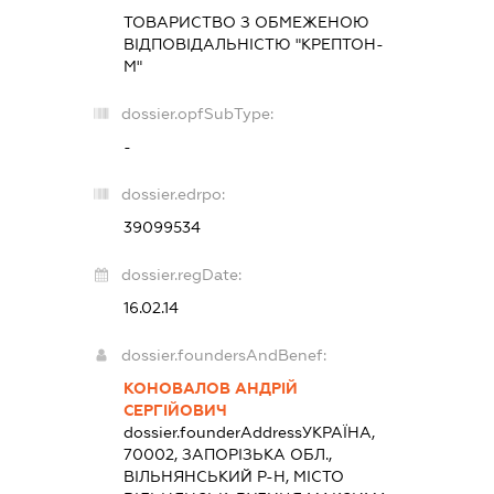
ТОВАРИСТВО З ОБМЕЖЕНОЮ
ВІДПОВІДАЛЬНІСТЮ "КРЕПТОН-
М"
dossier.opfSubType:
-
dossier.edrpo:
39099534
dossier.regDate:
16.02.14
dossier.foundersAndBenef:
КОНОВАЛОВ АНДРІЙ
СЕРГІЙОВИЧ
dossier.founderAddress
УКРАЇНА,
70002, ЗАПОРІЗЬКА ОБЛ.,
ВІЛЬНЯНСЬКИЙ Р-Н, МІСТО