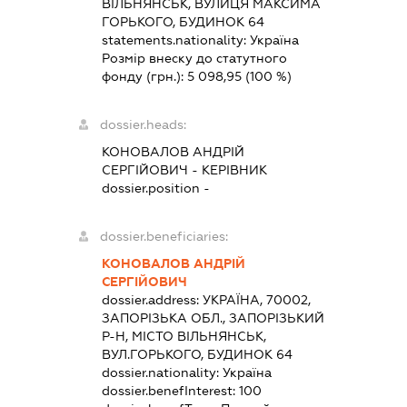
ВІЛЬНЯНСЬК, ВУЛИЦЯ МАКСИМА
ГОРЬКОГО, БУДИНОК 64
statements.nationality:
Україна
Розмір внеску до статутного
фонду (грн.):
5 098,95
(100 %)
dossier.heads:
КОНОВАЛОВ АНДРІЙ
СЕРГІЙОВИЧ
-
КЕРІВНИК
dossier.position -
dossier.beneficiaries:
КОНОВАЛОВ АНДРІЙ
СЕРГІЙОВИЧ
dossier.address:
УКРАЇНА, 70002,
ЗАПОРІЗЬКА ОБЛ., ЗАПОРІЗЬКИЙ
Р-Н, МІСТО ВІЛЬНЯНСЬК,
ВУЛ.ГОРЬКОГО, БУДИНОК 64
dossier.nationality:
Україна
dossier.benefInterest:
100