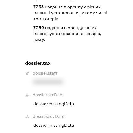
77.33
надання в оренду офісних
машин і устатковання, у тому числі
комп'ютерів
77.39
надання в оренду інших
машин, устатковання та товарів,
н.в.і.у.
dossier.tax
dossier.staff
XXXXXXXXXX
dossier.taxDebt
dossier.missingData
dossier.esvDebt
dossier.missingData