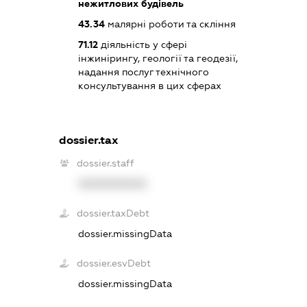
нежитлових будівель
43.34
малярні роботи та скління
71.12
діяльність у сфері
інжинірингу, геології та геодезії,
надання послуг технічного
консультування в цих сферах
dossier.tax
dossier.staff
XXXXXXXXXX
dossier.taxDebt
dossier.missingData
dossier.esvDebt
dossier.missingData