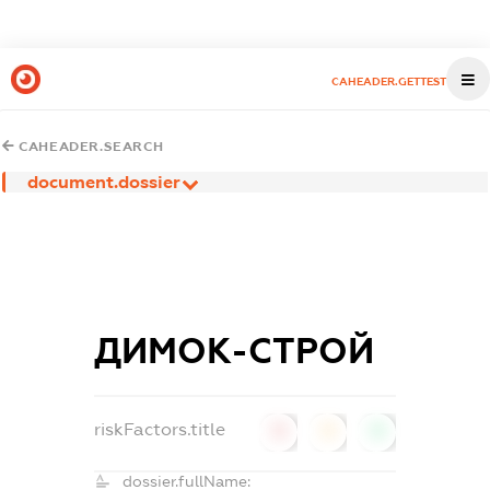
CAHEADER.GETTEST
CAHEADER.SEARCH
document.dossier
ДИМОК-СТРОЙ
riskFactors.title
0
0
0
dossier.fullName: