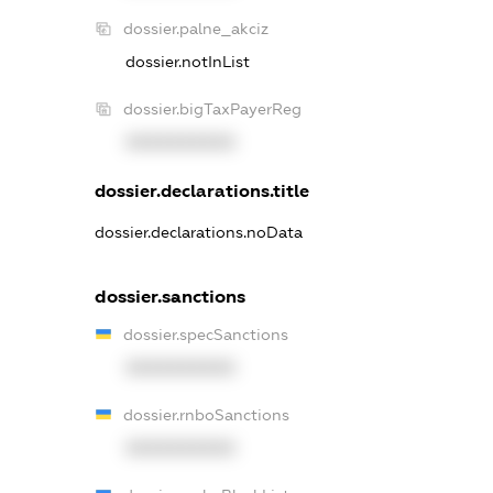
dossier.palne_akciz
dossier.notInList
dossier.bigTaxPayerReg
XXXXXXXXXX
dossier.declarations.title
dossier.declarations.noData
dossier.sanctions
dossier.specSanctions
XXXXXXXXXX
dossier.rnboSanctions
XXXXXXXXXX