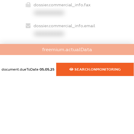
dossier.commercial_info.fax
XXXXXXXXXX
dossier.commercial_info.email
XXXXXXXXXX
dossier.commercial_info.website
freemium.actualData
XXXXXXXXXX
dossier.commercial_info.activity
document.dueToDate
05.05.25
SEARCH.ONMONITORING
XXXXXXXXXX
freemium.exampleText_1
freemium.exampleText_2
freemium.anonymousPerSearch2
FREEMIUM.DETAILS
FREEMIUM.REGISTER