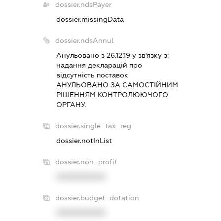
dossier.ndsPayer
dossier.missingData
dossier.ndsAnnul
Анульовано з 26.12.19 у зв'язку з:
надання декларацiй про
вiдсутнiсть поставок
АНУЛЬОВАНО ЗА САМОСТIЙНИМ
РIШЕННЯМ КОНТРОЛЮЮЧОГО
ОРГАНУ.
dossier.single_tax_reg
dossier.notInList
dossier.non_profit
XXXXXXXXXX
dossier.budget_dotation
XXXXXXXXXX