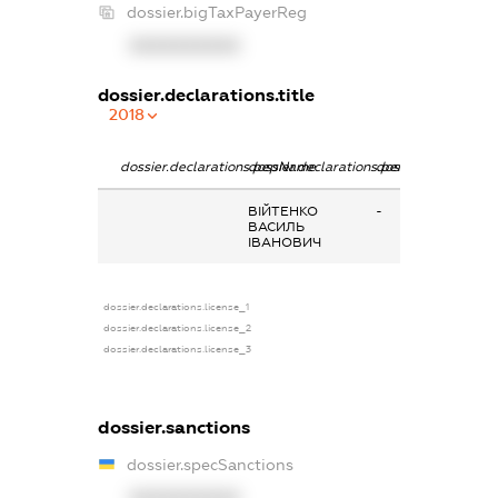
dossier.bigTaxPayerReg
XXXXXXXXXX
dossier.declarations.title
2018
dossier.declarations.pepName
dossier.declarations.personName
dossier.declaratio
ВІЙТЕНКО
-
ВАСИЛЬ
ІВАНОВИЧ
dossier.declarations.license_1
dossier.declarations.license_2
dossier.declarations.license_3
dossier.sanctions
dossier.specSanctions