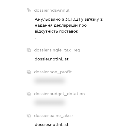
dossier.ndsAnnul
Анульовано з 30.10.21 у зв'язку з:
надання декларацiй про
вiдсутнiсть поставок
.
dossier.single_tax_reg
dossier.notInList
dossier.non_profit
XXXXXXXXXX
dossier.budget_dotation
XXXXXXXXXX
dossier.palne_akciz
dossier.notInList