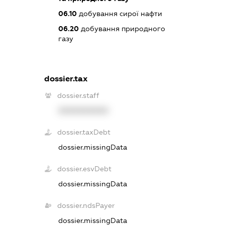
06.10
добування сирої нафти
06.20
добування природного
газу
dossier.tax
dossier.staff
XXXXXXXXXX
dossier.taxDebt
dossier.missingData
dossier.esvDebt
dossier.missingData
dossier.ndsPayer
dossier.missingData