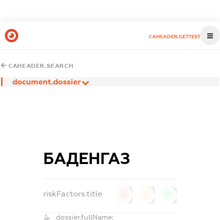
CAHEADER.GETTEST
CAHEADER.SEARCH
document.dossier
БАДЕНГАЗ
riskFactors.title
0
0
0
dossier.fullName: