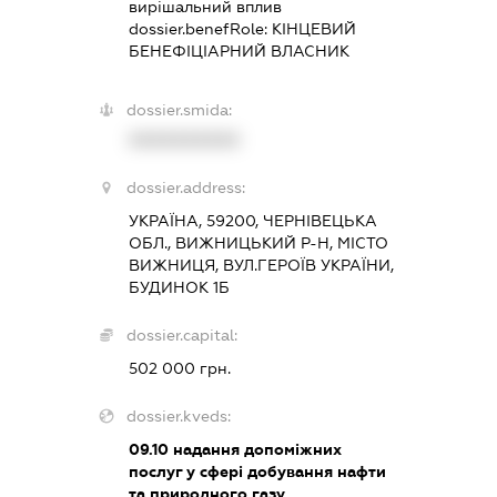
вирішальний вплив
dossier.benefRole:
КІНЦЕВИЙ
БЕНЕФІЦІАРНИЙ ВЛАСНИК
dossier.smida:
XXXXXXXXXX
dossier.address:
УКРАЇНА, 59200, ЧЕРНІВЕЦЬКА
ОБЛ., ВИЖНИЦЬКИЙ Р-Н, МІСТО
ВИЖНИЦЯ, ВУЛ.ГЕРОЇВ УКРАЇНИ,
БУДИНОК 1Б
dossier.capital:
502 000 грн.
dossier.kveds:
09.10
надання допоміжних
послуг у сфері добування нафти
та природного газу