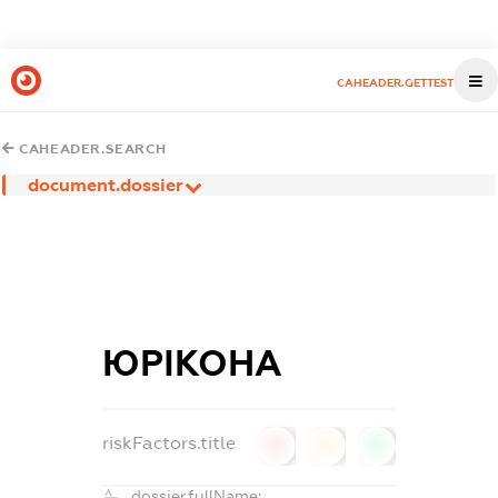
CAHEADER.GETTEST
CAHEADER.SEARCH
document.dossier
ЮРІКОНА
riskFactors.title
0
0
0
dossier.fullName: