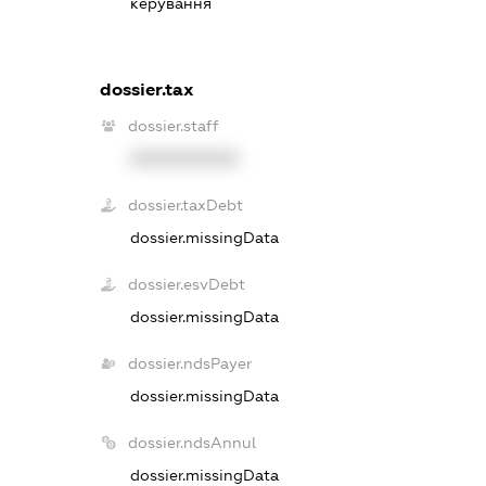
керування
dossier.tax
dossier.staff
XXXXXXXXXX
dossier.taxDebt
dossier.missingData
dossier.esvDebt
dossier.missingData
dossier.ndsPayer
dossier.missingData
dossier.ndsAnnul
dossier.missingData