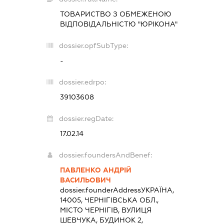
ТОВАРИСТВО З ОБМЕЖЕНОЮ
ВІДПОВІДАЛЬНІСТЮ "ЮРІКОНА"
dossier.opfSubType:
-
dossier.edrpo:
39103608
dossier.regDate:
17.02.14
dossier.foundersAndBenef:
ПАВЛЕНКО АНДРІЙ
ВАСИЛЬОВИЧ
dossier.founderAddress
УКРАЇНА,
14005, ЧЕРНІГІВСЬКА ОБЛ.,
МІСТО ЧЕРНІГІВ, ВУЛИЦЯ
ШЕВЧУКА, БУДИНОК 2,