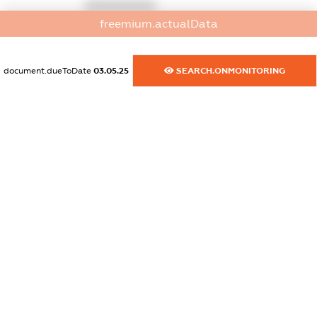
XXXXXXXXXX
freemium.actualData
dossier.commercial_info.website
XXXXXXXXXX
document.dueToDate
03.05.25
SEARCH.ONMONITORING
dossier.commercial_info.activity
XXXXXXXXXX
freemium.exampleText_1
freemium.exampleText_2
freemium.anonymousPerSearch2
FREEMIUM.DETAILS
FREEMIUM.REGISTER