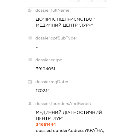
dossier.fullName:
ДОЧІРНЄ ПІДПРИЄМСТВО "
МЕДИЧНИЙ ЦЕНТР "ЛУР+"
dossier.opfSubType:
-
dossier.edrpo:
39104051
dossier.regDate:
17.02.14
dossier.foundersAndBenef:
МЕДИЧНИЙ ДІАГНОСТИЧНИЙ
ЦЕНТР "ЛУР"
34661444
dossier.founderAddress
УКРАЇНА,