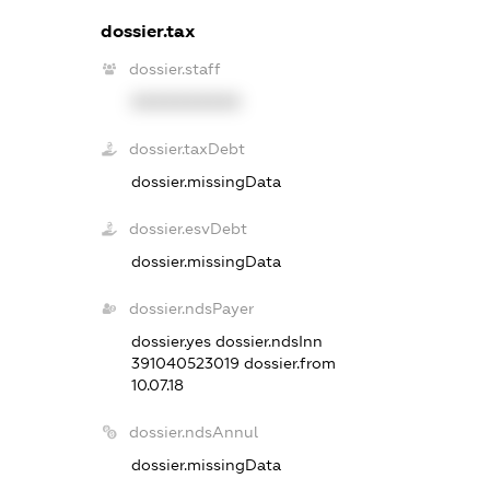
dossier.tax
dossier.staff
XXXXXXXXXX
dossier.taxDebt
dossier.missingData
dossier.esvDebt
dossier.missingData
dossier.ndsPayer
dossier.yes
dossier.ndsInn
391040523019
dossier.from
10.07.18
dossier.ndsAnnul
dossier.missingData