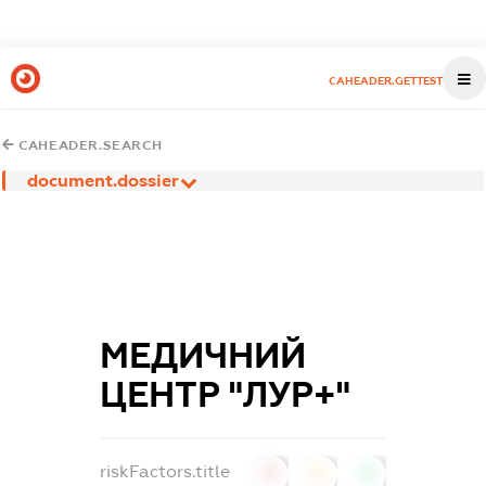
CAHEADER.GETTEST
CAHEADER.SEARCH
document.dossier
МЕДИЧНИЙ
ЦЕНТР "ЛУР+"
riskFactors.title
0
0
0