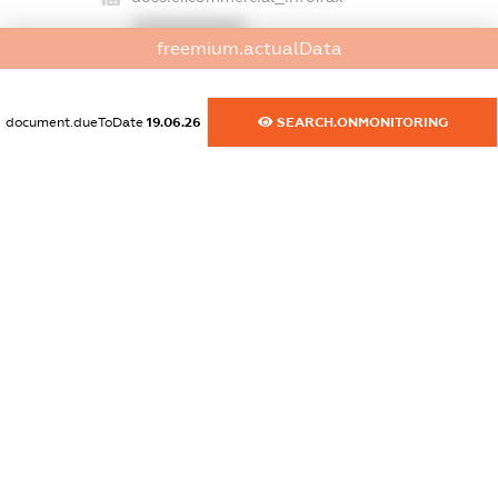
XXXXXXXXXX
freemium.actualData
dossier.commercial_info.email
XXXXXXXXXX
document.dueToDate
19.06.26
SEARCH.ONMONITORING
dossier.commercial_info.website
XXXXXXXXXX
dossier.commercial_info.activity
XXXXXXXXXX
freemium.exampleText_1
freemium.exampleText_2
freemium.anonymousPerSearch2
FREEMIUM.DETAILS
FREEMIUM.REGISTER