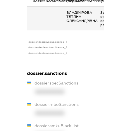
dossier.declarations.pepName
dossier.declarations.personName
dossier.declarati
ВЛАДІМІРОВА
Заробітна плата
ТЕТЯНА
отримана за
ОЛЕКСАНДРІВНА
основним місцем
роботи
dossier.declarations.license_1
dossier.declarations.license_2
dossier.declarations.license_3
dossier.sanctions
dossier.specSanctions
XXXXXXXXXX
dossier.rnboSanctions
XXXXXXXXXX
dossier.amkuBlackList