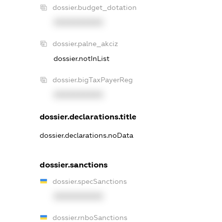
dossier.budget_dotation
XXXXXXXXXX
dossier.palne_akciz
dossier.notInList
dossier.bigTaxPayerReg
XXXXXXXXXX
dossier.declarations.title
dossier.declarations.noData
dossier.sanctions
dossier.specSanctions
XXXXXXXXXX
dossier.rnboSanctions