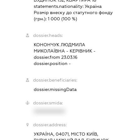
БУДИНОК 152, КВАРТИРА 18
statements.nationality:
Україна
Розмір внеску до статутного фонду
(грн.):
1 000
(100 %)
dossier.heads:
КОНОНЧУК ЛЮДМИЛА
МИКОЛАЇВНА
-
КЕРІВНИК
-
dossier.from 23.03.16
dossier.position -
dossier.beneficiaries:
dossier.missingData
dossier.smida:
XXXXXXXXXX
dossier.address:
УКРАЇНА, 04071, МІСТО КИЇВ,