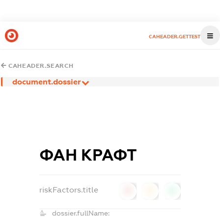
CAHEADER.GETTEST
CAHEADER.SEARCH
document.dossier
ФАН КРАФТ
riskFactors.title
0
0
0
dossier.fullName: