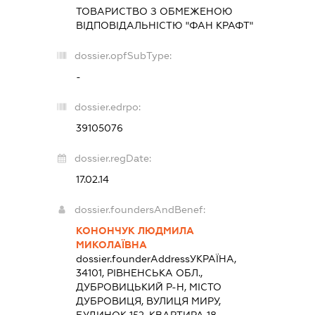
ТОВАРИСТВО З ОБМЕЖЕНОЮ
ВІДПОВІДАЛЬНІСТЮ "ФАН КРАФТ"
dossier.opfSubType:
-
dossier.edrpo:
39105076
dossier.regDate:
17.02.14
dossier.foundersAndBenef:
КОНОНЧУК ЛЮДМИЛА
МИКОЛАЇВНА
dossier.founderAddress
УКРАЇНА,
34101, РІВНЕНСЬКА ОБЛ.,
ДУБРОВИЦЬКИЙ Р-Н, МІСТО
ДУБРОВИЦЯ, ВУЛИЦЯ МИРУ,