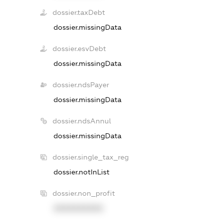
dossier.taxDebt
dossier.missingData
dossier.esvDebt
dossier.missingData
dossier.ndsPayer
dossier.missingData
dossier.ndsAnnul
dossier.missingData
dossier.single_tax_reg
dossier.notInList
dossier.non_profit
XXXXXXXXXX