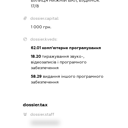
ВУЛИЦЯ НИЖНІЙ ВАЛ, БУДИНОК
17/8
dossier.capital:
1 000 грн.
dossier.kveds:
62.01
комп'ютерне програмування
18.20
тиражування звуко-,
відеозаписів і програмного
забезпечення
58.29
видання іншого програмного
забезпечення
dossier.tax
dossier.staff
XXXXXXXXXX