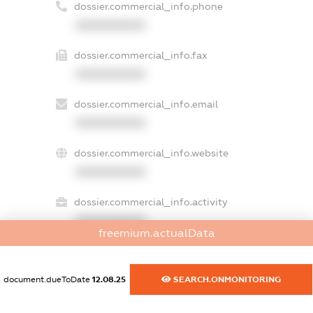
dossier.commercial_info.phone
XXXXXXXXXX
dossier.commercial_info.fax
XXXXXXXXXX
dossier.commercial_info.email
XXXXXXXXXX
dossier.commercial_info.website
XXXXXXXXXX
dossier.commercial_info.activity
XXXXXXXXXX
freemium.actualData
document.dueToDate
12.08.25
SEARCH.ONMONITORING
freemium.exampleText_1
freemium.exampleText_2
freemium.anonymousPerSearch2