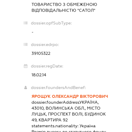
ТОВАРИСТВО З ОБМЕЖЕНОЮ
ВІДПОВІДАЛЬНІСТЮ "САТОЛ"
dossier.opfSubType:
-
dossier.edrpo:
39105322
dossier.regDate:
18.02.14
dossier.foundersAndBenef:
ЯРОЩУК ОЛЕКСАНДР ВІКТОРОВИЧ
dossier.founderAddress
УКРАЇНА,
43010, ВОЛИНСЬКА ОБЛ., МІСТО
ЛУЦЬК, ПРОСПЕКТ ВОЛІ, БУДИНОК
49, КВАРТИРА 92
statements.nationality:
Україна
Розмір внеску до статутного фонду