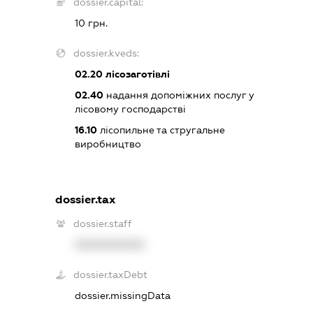
dossier.capital:
10 грн.
dossier.kveds:
02.20
лісозаготівлі
02.40
надання допоміжних послуг у
лісовому господарстві
16.10
лісопильне та стругальне
виробництво
dossier.tax
dossier.staff
XXXXXXXXXX
dossier.taxDebt
dossier.missingData