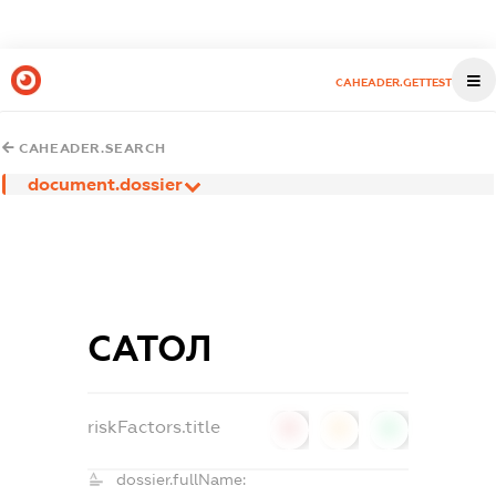
CAHEADER.GETTEST
CAHEADER.SEARCH
document.dossier
САТОЛ
riskFactors.title
0
0
0
dossier.fullName: