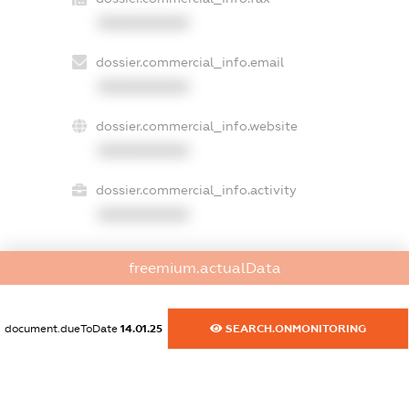
XXXXXXXXXX
dossier.commercial_info.email
XXXXXXXXXX
dossier.commercial_info.website
XXXXXXXXXX
dossier.commercial_info.activity
XXXXXXXXXX
freemium.actualData
freemium.exampleText_1
freemium.exampleText_2
freemium.anonymousPerSearch2
document.dueToDate
14.01.25
SEARCH.ONMONITORING
FREEMIUM.DETAILS
FREEMIUM.REGISTER