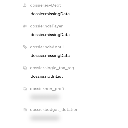
dossier.esvDebt
dossier.missingData
dossier.ndsPayer
dossier.missingData
dossier.ndsAnnul
dossier.missingData
dossier.single_tax_reg
dossier.notInList
dossier.non_profit
XXXXXXXXXX
dossier.budget_dotation
XXXXXXXXXX