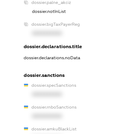
dossier.palne_akciz
dossier.notInList
dossier.bigTaxPayerReg
XXXXXXXXXX
dossier.declarations.title
dossier.declarations.noData
dossier.sanctions
dossier.specSanctions
XXXXXXXXXX
dossier.rnboSanctions
XXXXXXXXXX
dossier.amkuBlackList