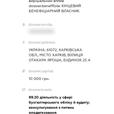
вирішальний вплив
dossier.benefRole:
КІНЦЕВИЙ
БЕНЕФІЦІАРНИЙ ВЛАСНИК
dossier.smida:
XXXXXXXXXX
dossier.address:
УКРАЇНА, 61072, ХАРКІВСЬКА
ОБЛ., МІСТО ХАРКІВ, ВУЛИЦЯ
ОТАКАРА ЯРОША, БУДИНОК 25 А
dossier.capital:
10 000 грн.
dossier.kveds:
69.20
діяльність у сфері
бухгалтерського обліку й аудиту;
консультування з питань
оподаткування