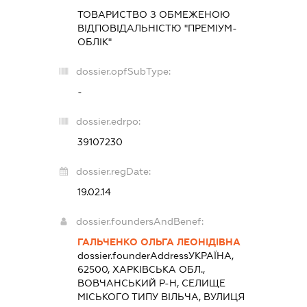
ТОВАРИСТВО З ОБМЕЖЕНОЮ
ВІДПОВІДАЛЬНІСТЮ "ПРЕМІУМ-
ОБЛІК"
dossier.opfSubType:
-
dossier.edrpo:
39107230
dossier.regDate:
19.02.14
dossier.foundersAndBenef:
ГАЛЬЧЕНКО ОЛЬГА ЛЕОНІДІВНА
dossier.founderAddress
УКРАЇНА,
62500, ХАРКІВСЬКА ОБЛ.,
ВОВЧАНСЬКИЙ Р-Н, СЕЛИЩЕ
МІСЬКОГО ТИПУ ВІЛЬЧА, ВУЛИЦЯ