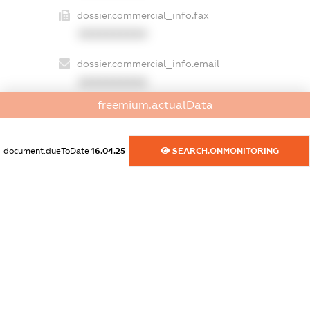
dossier.commercial_info.fax
XXXXXXXXXX
dossier.commercial_info.email
XXXXXXXXXX
freemium.actualData
dossier.commercial_info.website
XXXXXXXXXX
document.dueToDate
16.04.25
SEARCH.ONMONITORING
dossier.commercial_info.activity
XXXXXXXXXX
freemium.exampleText_1
freemium.exampleText_2
freemium.anonymousPerSearch2
FREEMIUM.DETAILS
FREEMIUM.REGISTER