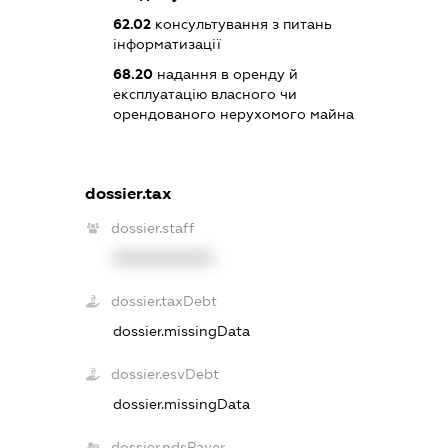
62.02
консультування з питань
інформатизації
68.20
надання в оренду й
експлуатацію власного чи
орендованого нерухомого майна
dossier.tax
dossier.staff
XXXXXXXXXX
dossier.taxDebt
dossier.missingData
dossier.esvDebt
dossier.missingData
dossier.ndsPayer