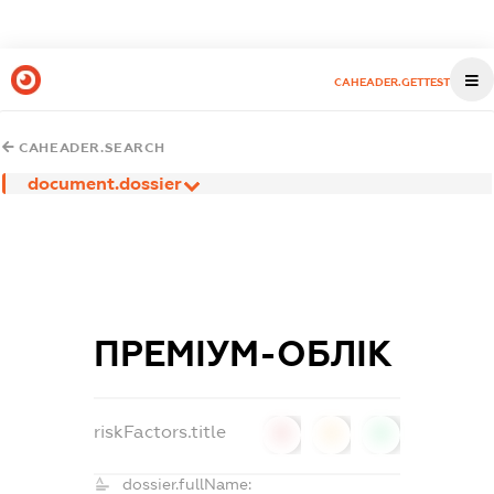
CAHEADER.GETTEST
CAHEADER.SEARCH
document.dossier
ПРЕМІУМ-ОБЛІК
riskFactors.title
0
0
0
dossier.fullName: