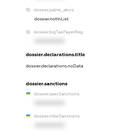
dossier.palne_akciz
dossier.notInList
dossier.bigTaxPayerReg
XXXXXXXXXX
dossier.declarations.title
dossier.declarations.noData
dossier.sanctions
dossier.specSanctions
XXXXXXXXXX
dossier.rnboSanctions
XXXXXXXXXX