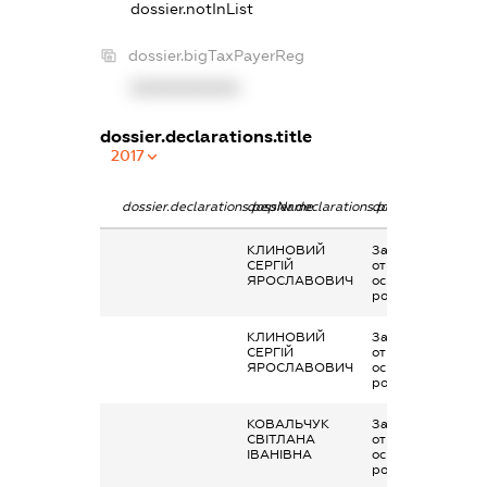
dossier.notInList
dossier.bigTaxPayerReg
XXXXXXXXXX
dossier.declarations.title
2017
dossier.declarations.pepName
dossier.declarations.personName
dossier.declaratio
КЛИНОВИЙ
Заробітна плата
СЕРГІЙ
отримана за
ЯРОСЛАВОВИЧ
основним місцем
роботи
КЛИНОВИЙ
Заробітна плата
СЕРГІЙ
отримана за
ЯРОСЛАВОВИЧ
основним місцем
роботи
КОВАЛЬЧУК
Заробітна плата
СВІТЛАНА
отримана за
ІВАНІВНА
основним місцем
роботи