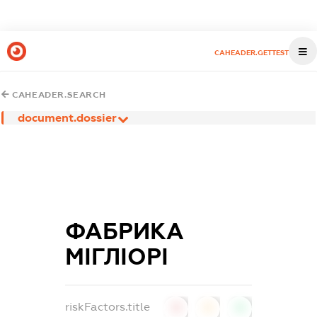
CAHEADER.GETTEST
CAHEADER.SEARCH
document.dossier
ФАБРИКА
МІГЛІОРІ
riskFactors.title
0
0
0