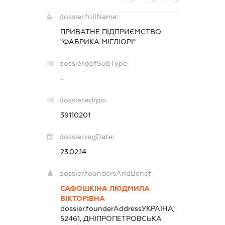
dossier.fullName:
ПРИВАТНЕ ПІДПРИЄМСТВО
"ФАБРИКА МІГЛІОРІ"
dossier.opfSubType:
-
dossier.edrpo:
39110201
dossier.regDate:
23.02.14
dossier.foundersAndBenef:
САФОШКІНА ЛЮДМИЛА
ВІКТОРІВНА
dossier.founderAddress
УКРАЇНА,
52461, ДНІПРОПЕТРОВСЬКА