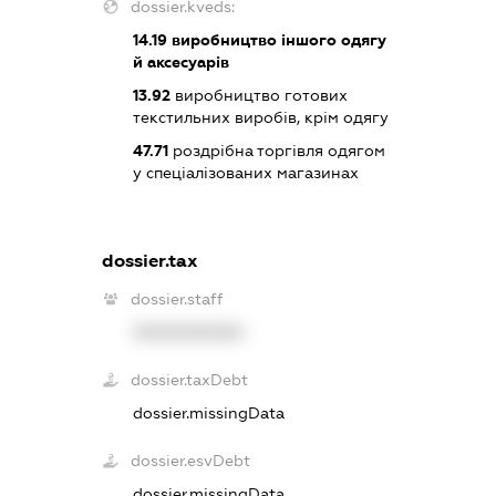
dossier.kveds:
14.19
виробництво іншого одягу
й аксесуарів
13.92
виробництво готових
текстильних виробів, крім одягу
47.71
роздрібна торгівля одягом
у спеціалізованих магазинах
dossier.tax
dossier.staff
XXXXXXXXXX
dossier.taxDebt
dossier.missingData
dossier.esvDebt
dossier.missingData