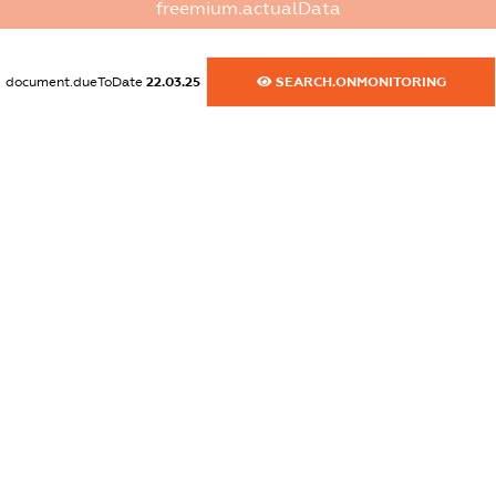
freemium.actualData
dossier.commercial_info.website
XXXXXXXXXX
document.dueToDate
22.03.25
SEARCH.ONMONITORING
dossier.commercial_info.activity
XXXXXXXXXX
freemium.exampleText_1
freemium.exampleText_2
freemium.anonymousPerSearch2
FREEMIUM.DETAILS
FREEMIUM.REGISTER