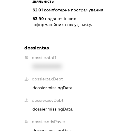
діяльність
62.01
комп'ютерне програмування
63.99
надання інших
інформаційних послуг, н.в.і.у.
dossier.tax
dossier.staff
XXXXXXXXXX
dossier.taxDebt
dossier.missingData
dossier.esvDebt
dossier.missingData
dossier.ndsPayer
dossier.missingData