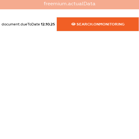
freemium.actualData
dossier.commercial_info.website
XXXXXXXXXX
document.dueToDate
12.10.25
SEARCH.ONMONITORING
dossier.commercial_info.activity
XXXXXXXXXX
freemium.exampleText_1
freemium.exampleText_2
freemium.anonymousPerSearch2
FREEMIUM.DETAILS
FREEMIUM.REGISTER