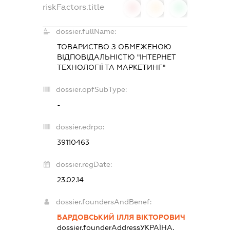
riskFactors.title
0
0
0
dossier.fullName:
ТОВАРИСТВО З ОБМЕЖЕНОЮ
ВІДПОВІДАЛЬНІСТЮ "ІНТЕРНЕТ
ТЕХНОЛОГІЇ ТА МАРКЕТИНГ"
dossier.opfSubType:
-
dossier.edrpo:
39110463
dossier.regDate:
23.02.14
dossier.foundersAndBenef:
БАРДОВСЬКИЙ ІЛЛЯ ВІКТОРОВИЧ
dossier.founderAddress
УКРАЇНА,