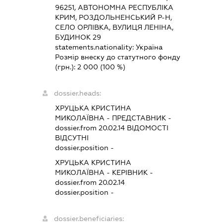
96251, АВТОНОМНА РЕСПУБЛІКА
КРИМ, РОЗДОЛЬНЕНСЬКИЙ Р-Н,
СЕЛО ОРЛІВКА, ВУЛИЦЯ ЛЕНІНА,
БУДИНОК 29
statements.nationality:
Україна
Розмір внеску до статутного фонду
(грн.):
2 000
(100 %)
dossier.heads:
ХРУЦЬКА КРИСТИНА
МИКОЛАЇВНА
-
ПРЕДСТАВНИК
-
dossier.from 20.02.14
ВІДОМОСТІ
ВІДСУТНІ
dossier.position -
ХРУЦЬКА КРИСТИНА
МИКОЛАЇВНА
-
КЕРІВНИК
-
dossier.from 20.02.14
dossier.position -
dossier.beneficiaries: