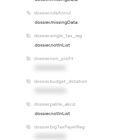
dossier.ndsAnnul
dossier.missingData
dossier.single_tax_reg
dossier.notInList
dossier.non_profit
XXXXXXXXXX
dossier.budget_dotation
XXXXXXXXXX
dossier.palne_akciz
dossier.notInList
dossier.bigTaxPayerReg
XXXXXXXXXX