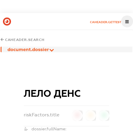
CAHEADER.GETTEST
CAHEADER.SEARCH
document.dossier
ЛЕЛО ДЕНС
riskFactors.title
0
0
0
dossier.fullName: