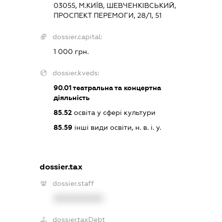
03055, М.КИЇВ, ШЕВЧЕНКІВСЬКИЙ,
ПРОСПЕКТ ПЕРЕМОГИ, 28/1, 51
dossier.capital:
1 000 грн.
dossier.kveds:
90.01
театральна та концертна
діяльність
85.52
освіта у сфері культури
85.59
інші види освіти, н. в. і. у.
dossier.tax
dossier.staff
XXXXXXXXXX
dossier.taxDebt