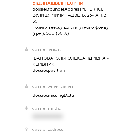
БІДЗІНАШВІЛІ ГЕОРГІЙ
dossier.founderAddress
М. ТБІЛІСІ,
ВУЛИЦЯ ЧИЧИНАДЗЕ, Б. 23- А, КВ.
55
Розмір внеску до статутного фонду
(грн.):
500
(50 %)
dossier.heads:
ІВАНОВА ЮЛІЯ ОЛЕКСАНДРІВНА
-
КЕРІВНИК
dossier.position -
dossier.beneficiaries:
dossier.missingData
dossier.smida:
XXXXXXXXXX
dossier.address: