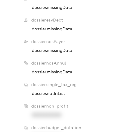
dossier.missingData
dossier.esvDebt
dossier.missingData
dossier.ndsPayer
dossier.missingData
dossier.ndsAnnul
dossier.missingData
dossier.single_tax_reg
dossier.notInList
dossier.non_profit
XXXXXXXXXX
dossier.budget_dotation