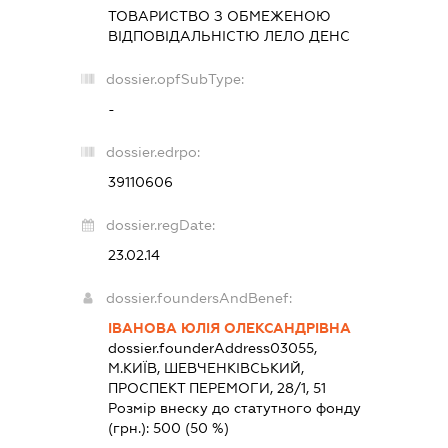
ТОВАРИСТВО З ОБМЕЖЕНОЮ
ВІДПОВІДАЛЬНІСТЮ
ЛЕЛО ДЕНС
dossier.opfSubType:
-
dossier.edrpo:
39110606
dossier.regDate:
23.02.14
dossier.foundersAndBenef:
ІВАНОВА ЮЛІЯ ОЛЕКСАНДРІВНА
dossier.founderAddress
03055,
М.КИЇВ, ШЕВЧЕНКІВСЬКИЙ,
ПРОСПЕКТ ПЕРЕМОГИ, 28/1, 51
Розмір внеску до статутного фонду
(грн.):
500
(50 %)