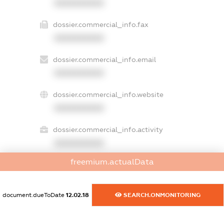
XXXXXXXXXX
dossier.commercial_info.fax
XXXXXXXXXX
dossier.commercial_info.email
XXXXXXXXXX
dossier.commercial_info.website
XXXXXXXXXX
dossier.commercial_info.activity
XXXXXXXXXX
freemium.actualData
freemium.exampleText_1
freemium.exampleText_2
document.dueToDate
12.02.18
SEARCH.ONMONITORING
freemium.anonymousPerSearch2
FREEMIUM.DETAILS