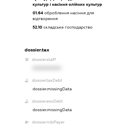
культур і насіння олійних культур
01.64
оброблення насіння для
відтворення
52.10
складське господарство
dossier.tax
dossier.staff
XXXXXXXXXX
dossier.taxDebt
dossier.missingData
dossier.esvDebt
dossier.missingData
dossier.ndsPayer