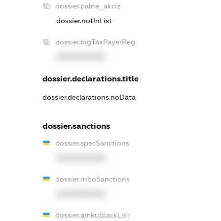
dossier.palne_akciz
dossier.notInList
dossier.bigTaxPayerReg
XXXXXXXXXX
dossier.declarations.title
dossier.declarations.noData
dossier.sanctions
dossier.specSanctions
XXXXXXXXXX
dossier.rnboSanctions
XXXXXXXXXX
dossier.amkuBlackList