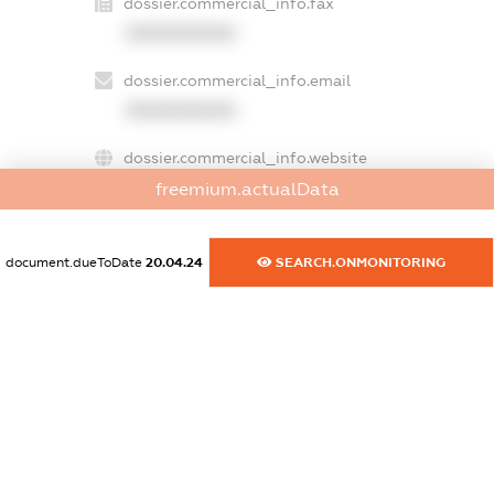
dossier.commercial_info.fax
XXXXXXXXXX
dossier.commercial_info.email
XXXXXXXXXX
dossier.commercial_info.website
XXXXXXXXXX
freemium.actualData
dossier.commercial_info.activity
document.dueToDate
20.04.24
SEARCH.ONMONITORING
XXXXXXXXXX
freemium.exampleText_1
freemium.exampleText_2
freemium.anonymousPerSearch2
FREEMIUM.DETAILS
FREEMIUM.REGISTER