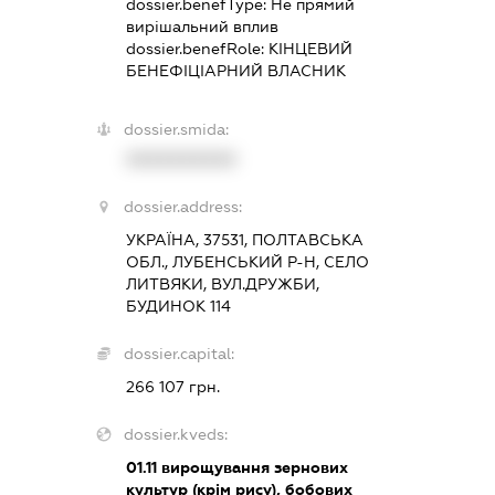
dossier.benefType:
Не прямий
вирішальний вплив
dossier.benefRole:
КІНЦЕВИЙ
БЕНЕФІЦІАРНИЙ ВЛАСНИК
dossier.smida:
XXXXXXXXXX
dossier.address:
УКРАЇНА, 37531, ПОЛТАВСЬКА
ОБЛ., ЛУБЕНСЬКИЙ Р-Н, СЕЛО
ЛИТВЯКИ, ВУЛ.ДРУЖБИ,
БУДИНОК 114
dossier.capital:
266 107 грн.
dossier.kveds:
01.11
вирощування зернових
культур (крім рису), бобових