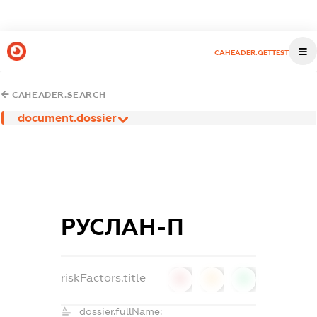
CAHEADER.GETTEST
CAHEADER.SEARCH
document.dossier
РУСЛАН-П
riskFactors.title
0
0
0
dossier.fullName: