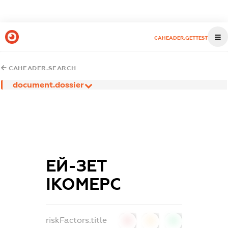
CAHEADER.GETTEST
CAHEADER.SEARCH
document.dossier
ЕЙ-ЗЕТ
ІКОМЕРС
riskFactors.title
0
0
0