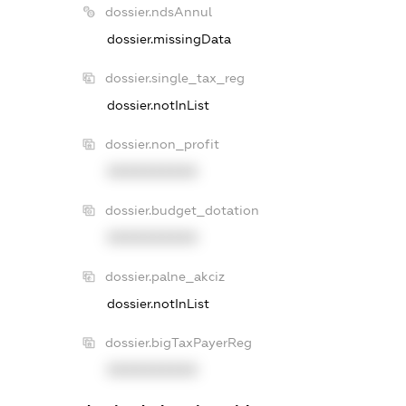
dossier.ndsAnnul
dossier.missingData
dossier.single_tax_reg
dossier.notInList
dossier.non_profit
XXXXXXXXXX
dossier.budget_dotation
XXXXXXXXXX
dossier.palne_akciz
dossier.notInList
dossier.bigTaxPayerReg
XXXXXXXXXX