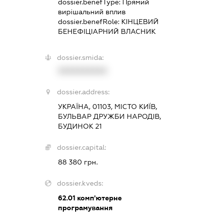
dossier.benefType:
Прямий
вирішальний вплив
dossier.benefRole:
КІНЦЕВИЙ
БЕНЕФІЦІАРНИЙ ВЛАСНИК
dossier.smida:
XXXXXXXXXX
dossier.address:
УКРАЇНА, 01103, МІСТО КИЇВ,
БУЛЬВАР ДРУЖБИ НАРОДІВ,
БУДИНОК 21
dossier.capital:
88 380 грн.
dossier.kveds:
62.01
комп'ютерне
програмування