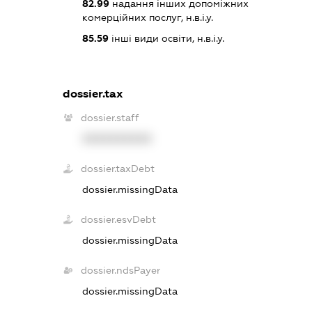
82.99
надання інших допоміжних
комерційних послуг, н.в.і.у.
85.59
інші види освіти, н.в.і.у.
dossier.tax
dossier.staff
XXXXXXXXXX
dossier.taxDebt
dossier.missingData
dossier.esvDebt
dossier.missingData
dossier.ndsPayer
dossier.missingData