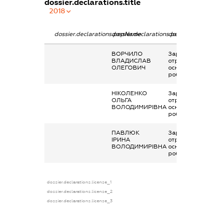
dossier.declarations.title
2018
dossier.declarations.pepName
dossier.declarations.personName
dossier.declaratio
ВОРЧИЛО
Заробітна плата
ВЛАДИСЛАВ
отримана за
ОЛЕГОВИЧ
основним місцем
роботи
НІКОЛЕНКО
Заробітна плата
ОЛЬГА
отримана за
ВОЛОДИМИРІВНА
основним місцем
роботи
ПАВЛЮК
Заробітна плата
ІРИНА
отримана за
ВОЛОДИМИРІВНА
основним місцем
роботи
dossier.declarations.license_1
dossier.declarations.license_2
dossier.declarations.license_3