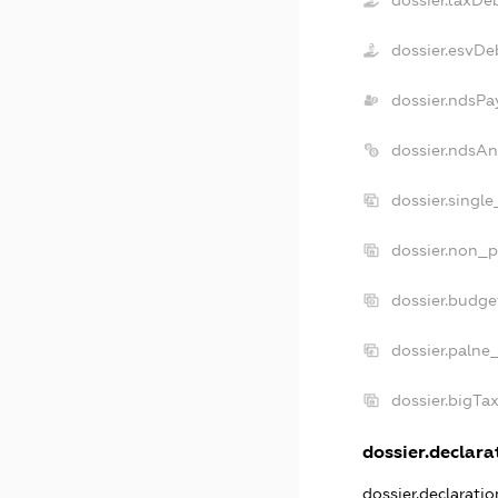
dossier.taxDe
dossier.esvDe
dossier.ndsPa
dossier.ndsAn
dossier.singl
dossier.non_p
dossier.budge
dossier.palne
dossier.bigTa
dossier.declarat
dossier.declarati