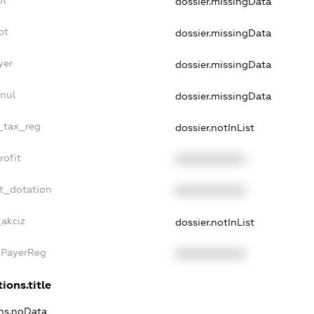
bt
dossier.missingData
bt
dossier.missingData
yer
dossier.missingData
nul
dossier.missingData
e_tax_reg
dossier.notInList
rofit
XXXXXXXXXX
t_dotation
XXXXXXXXXX
_akciz
dossier.notInList
xPayerReg
XXXXXXXXXX
ions.title
ons.noData