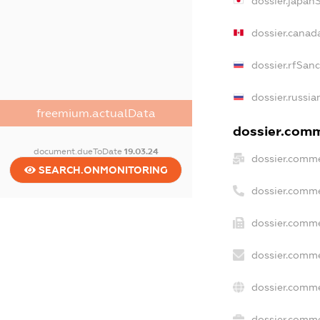
dossier.japan
dossier.canad
dossier.rfSan
dossier.russia
freemium.actualData
dossier.comme
document.dueToDate
19.03.24
dossier.comme
SEARCH.ONMONITORING
dossier.comme
dossier.comme
dossier.comme
dossier.comme
dossier.commer