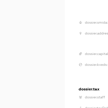
dossier.smida:
dossier.addres
dossier.capital
dossier.kveds:
dossier.tax
dossier.staff