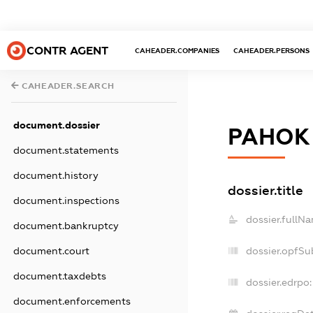
CONTR AGENT
CAHEADER.COMPANIES
CAHEADER.PERSONS
CAHEADER.SEARCH
document.dossier
РАНОК 
document.statements
document.history
dossier.title
document.inspections
dossier.fullN
document.bankruptcy
dossier.opfSu
document.court
document.taxdebts
dossier.edrpo:
document.enforcements