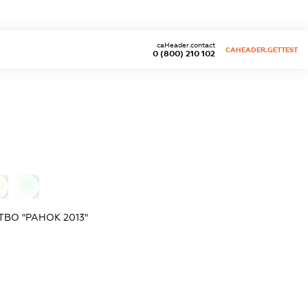
caHeader.contact
CAHEADER.GETTEST
0 (800) 210 102
0
0
ВО "РАНОК 2013"