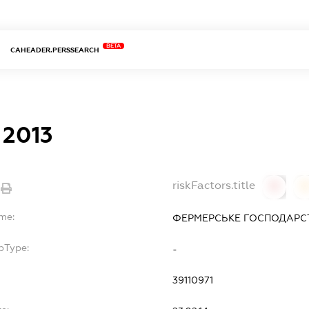
BETA
CAHEADER.PERSSEARCH
2013
riskFactors.title
0
ame:
ФЕРМЕРСЬКЕ ГОСПОДАРСТ
bType:
-
39110971