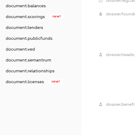
dossier.regDat
document.balances
dossier.foun
document.scorings
new!
document.tenders
document.publicfunds
document.ved
dossier.heads:
document.semantrum
document.relationships
document.licenses
new!
dossier.benefic