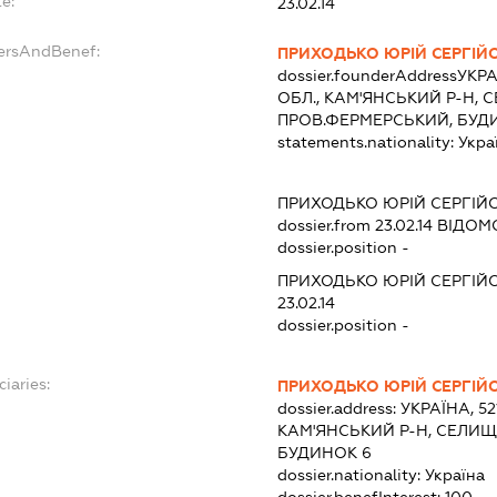
e:
23.02.14
dersAndBenef:
ПРИХОДЬКО ЮРІЙ СЕРГІЙ
dossier.founderAddress
УКРА
ОБЛ., КАМ'ЯНСЬКИЙ Р-Н, 
ПРОВ.ФЕРМЕРСЬКИЙ, БУД
statements.nationality:
Укра
ПРИХОДЬКО ЮРІЙ СЕРГІЙ
dossier.from 23.02.14
ВІДОМО
dossier.position -
ПРИХОДЬКО ЮРІЙ СЕРГІЙ
23.02.14
dossier.position -
iaries:
ПРИХОДЬКО ЮРІЙ СЕРГІЙ
dossier.address:
УКРАЇНА, 5
КАМ'ЯНСЬКИЙ Р-Н, СЕЛИЩ
БУДИНОК 6
dossier.nationality:
Україна
dossier.benefInterest:
100