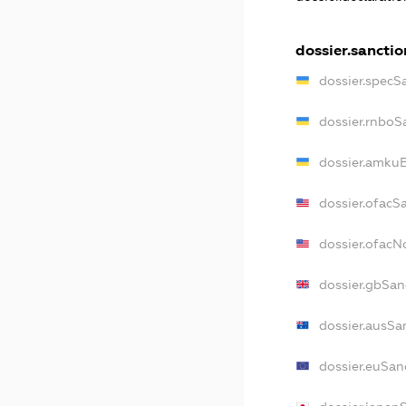
dossier.sanctio
dossier.specS
dossier.rnboS
dossier.amkuB
dossier.ofacS
dossier.ofac
dossier.gbSan
dossier.ausSa
dossier.euSan