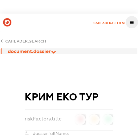
CAHEADER.GETTEST
CAHEADER.SEARCH
document.dossier
КРИМ ЕКО ТУР
riskFactors.title
0
0
0
dossier.fullName: