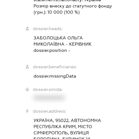
Розмір внеску до статутного фонду
(грн.):
10 000
(100 %)
dossier.heads:
ЗАБОЛОЦЬКА ОЛЬГА
МИКОЛАЇВНА
-
КЕРІВНИК
dossier.position -
dossier.beneficiaries:
dossier.missingData
dossier.smida:
XXXXXXXXXX
dossier.address:
УКРАЇНА, 95022, АВТОНОМНА
РЕСПУБЛІКА КРИМ, МІСТО
СІМФЕРОПОЛЬ, ВУЛИЦЯ