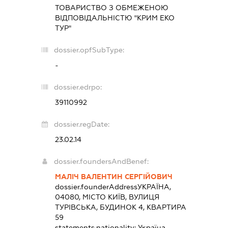
ТОВАРИСТВО З ОБМЕЖЕНОЮ
ВІДПОВІДАЛЬНІСТЮ "КРИМ ЕКО
ТУР"
dossier.opfSubType:
-
dossier.edrpo:
39110992
dossier.regDate:
23.02.14
dossier.foundersAndBenef:
МАЛІЧ ВАЛЕНТИН СЕРГІЙОВИЧ
dossier.founderAddress
УКРАЇНА,
04080, МІСТО КИЇВ, ВУЛИЦЯ
ТУРІВСЬКА, БУДИНОК 4, КВАРТИРА
59
statements.nationality:
Україна