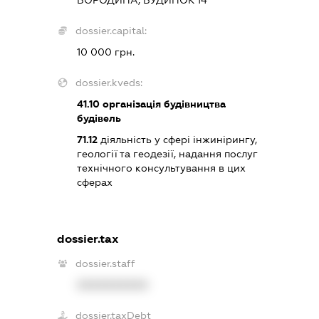
БОРОДИНА, БУДИНОК 14
dossier.capital:
10 000 грн.
dossier.kveds:
41.10
організація будівництва
будівель
71.12
діяльність у сфері інжинірингу,
геології та геодезії, надання послуг
технічного консультування в цих
сферах
dossier.tax
dossier.staff
XXXXXXXXXX
dossier.taxDebt