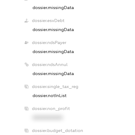
dossier.missingData
dossier.esvDebt
dossier.missingData
dossier.ndsPayer
dossier.missingData
dossier.ndsAnnul
dossier.missingData
dossier.single_tax_reg
dossier.notInList
dossier.non_profit
XXXXXXXXXX
dossier.budget_dotation