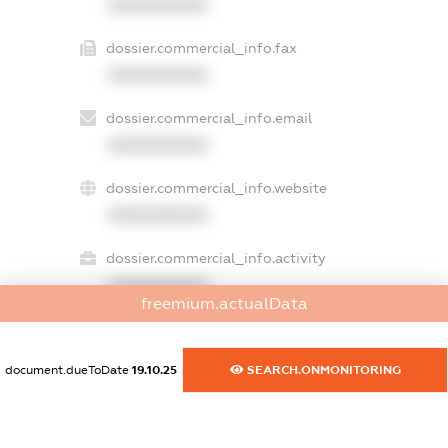
XXXXXXXXXX
dossier.commercial_info.fax
XXXXXXXXXX
dossier.commercial_info.email
XXXXXXXXXX
dossier.commercial_info.website
XXXXXXXXXX
dossier.commercial_info.activity
XXXXXXXXXX
freemium.actualData
document.dueToDate
19.10.25
SEARCH.ONMONITORING
freemium.exampleText_1
freemium.exampleText_2
freemium.anonymousPerSearch2
FREEMIUM.DETAILS