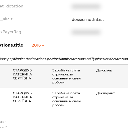
get_dotation
XXXXXXXXXX
e_akciz
dossier.notInList
TaxPayerReg
XXXXXXXXXX
tions.title
2016
ations.pepName
dossier.declarations.personName
dossier.declarations.relType
dossier.declaratio
СТАРОДУБ
Заробітна плата
Дружина
КАТЕРИНА
отримана за
СЕРГІЇВНА
основним місцем
роботи
СТАРОДУБ
Заробітна плата
Декларант
КАТЕРИНА
отримана за
СЕРГІЇВНА
основним місцем
роботи
ense_1
ense_2