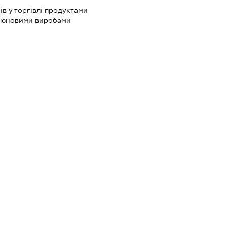
ів у торгівлі продуктами
ютюновими виробами