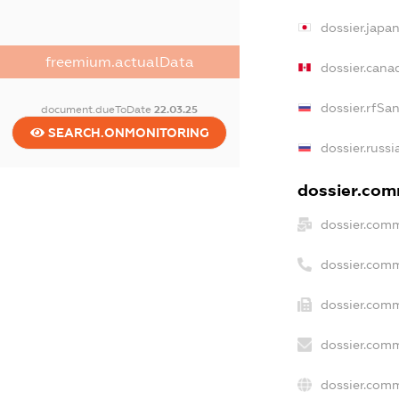
dossier.japa
freemium.actualData
dossier.cana
dossier.rfSa
document.dueToDate
22.03.25
SEARCH.ONMONITORING
dossier.russi
dossier.comm
dossier.comm
dossier.com
dossier.comm
dossier.comm
dossier.comm