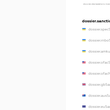
dossier.declarations.lic
dossier.sancti
dossier.spec
dossier.rnbo
dossier.amku
dossier.ofac
dossier.ofa
dossier.gbSa
dossier.ausS
dossier.euSa