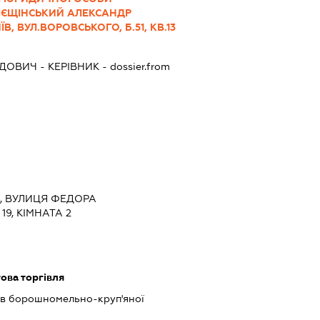
 ЛЄЩІНСЬКИЙ АЛЕКСАНДР
В, ВУЛ.ВОРОВСЬКОГО, Б.51, КВ.13
ІДОВИЧ
-
КЕРІВНИК
- dossier.from
ЇВ, ВУЛИЦЯ ФЕДОРА
9, КІМНАТА 2
ова торгівля
в борошномельно-круп'яної