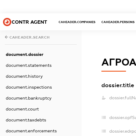
CONTR AGENT
CAHEADER.COMPANIES
CAHEADER.PERSONS
CAHEADER.SEARCH
document.dossier
АГРОА
document.statements
document.history
dossier.title
document.inspections
dossier.full
document.bankruptcy
document.court
dossier.opfS
document.taxdebts
document.enforcements
dossier.edrpo