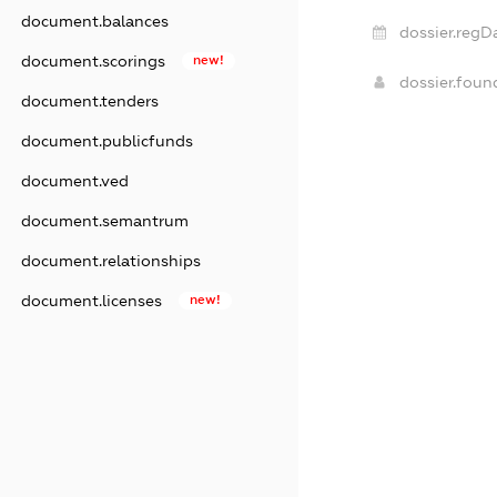
document.balances
dossier.regD
document.scorings
new!
dossier.fou
document.tenders
document.publicfunds
document.ved
document.semantrum
document.relationships
document.licenses
new!