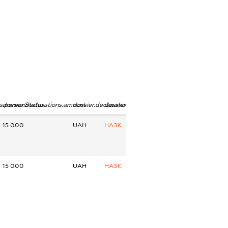
ns.personStatus
dossier.declarations.amount
dossier.declarations.currency
dossier.declarations.source
15 000
UAH
НАЗК
15 000
UAH
НАЗК