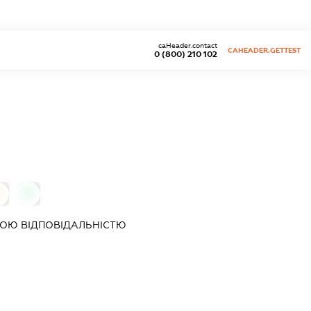
caHeader.contact
CAHEADER.GETTEST
0 (800) 210 102
0
0
ОЮ ВІДПОВІДАЛЬНІСТЮ