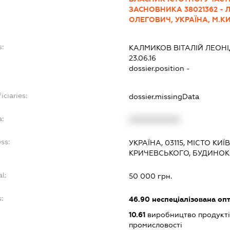
ЗАСНОВНИКА 38021362 -
ОЛЕГОВИЧ, УКРАЇНА, М.КИЇ
s:
КАЛМИКОВ ВІТАЛІЙ ЛЕОН
23.06.16
dossier.position -
iciaries:
dossier.missingData
a:
XXXXXXXXXX
ss:
УКРАЇНА, 03115, МІСТО КИ
КРИЧЕВСЬКОГО, БУДИНОК 1
l:
50 000 грн.
:
46.90
неспеціалізована опт
10.61
виробництво продукті
промисловості