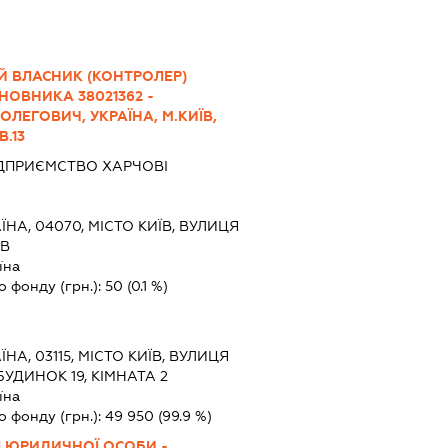
Й ВЛАСНИК (КОНТРОЛЕР)
НОВНИКА 38021362 -
ЛЕГОВИЧ, УКРАЇНА, М.КИЇВ,
В.13
ДПРИЄМСТВО ХАРЧОВІ
ЇНА, 04070, МІСТО КИЇВ, ВУЛИЦЯ
-В
їна
о фонду (грн.):
50
(0.1 %)
ЇНА, 03115, МІСТО КИЇВ, ВУЛИЦЯ
УДИНОК 19, КІМНАТА 2
їна
о фонду (грн.):
49 950
(99.9 %)
І ЮРИДИЧНОЇ ОСОБИ -