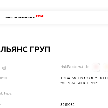
BETA
CAHEADER.PERSSEARCH
ЛЬЯНС ГРУП
riskFactors.title
0
Name:
ТОВАРИСТВО З ОБМЕЖЕН
"АГРОАЛЬЯНС ГРУП"
ubType:
-
:
39111032