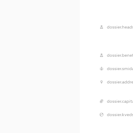
dossier.head
dossier.benef
dossier.smid
dossier.addre
dossier.capita
dossier.kveds