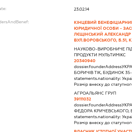
ate:
23.02.14
ndersAndBenef:
КІНЦЕВИЙ БЕНЕФІЦІАРНИ
ЮРИДИЧНОЇ ОСОБИ - ЗАС
ЛЄЩІНСЬКИЙ АЛЕКСАНДР О
ВУЛ.ВОРОВСЬКОГО, Б.51, К
НАУКОВО-ВИРОБНИЧЕ ПІ
ПРОДУКТИ МУЛЬТИМІКС
20340940
dossier.founderAddress
УКРА
БОРИЧІВ ТІК, БУДИНОК 35
statements.nationality:
Укра
Розмір внеску до статутног
АГРОАЛЬЯНС ГРУП
39111032
dossier.founderAddress
УКРА
ФЕДОРА КРИЧЕВСЬКОГО, Б
statements.nationality:
Укра
Розмір внеску до статутног
ВЛАСНИК ІСТОТНОЇ УЧАСТ