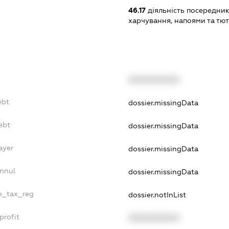
46.17
діяльність посередник
харчування, напоями та т
XXXXXXXXXX
ebt
dossier.missingData
ebt
dossier.missingData
ayer
dossier.missingData
Annul
dossier.missingData
le_tax_reg
dossier.notInList
profit
XXXXXXXXXX