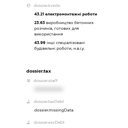
dossier.kveds:
43.21
електромонтажні роботи
23.63
виробництво бетонних
розчинів, готових для
використання
43.99
інші спеціалізовані
будівельні роботи, н.в.і.у.
dossier.tax
dossier.staff
XXXXXXXXXX
dossier.taxDebt
dossier.missingData
dossier.esvDebt