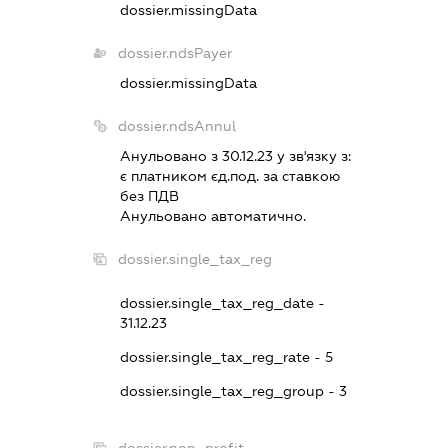
dossier.missingData
dossier.ndsPayer
dossier.missingData
dossier.ndsAnnul
Анульовано з 30.12.23 у зв'язку з:
є платником єд.под. за ставкою
без ПДВ
Анульовано автоматично.
dossier.single_tax_reg
dossier.single_tax_reg_date -
31.12.23
dossier.single_tax_reg_rate - 5
dossier.single_tax_reg_group - 3