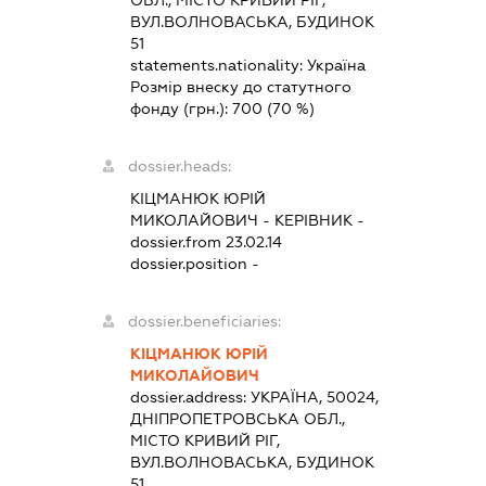
ОБЛ., МІСТО КРИВИЙ РІГ,
ВУЛ.ВОЛНОВАСЬКА, БУДИНОК
51
statements.nationality:
Україна
Розмір внеску до статутного
фонду (грн.):
700
(70 %)
dossier.heads:
КІЦМАНЮК ЮРІЙ
МИКОЛАЙОВИЧ
-
КЕРІВНИК
-
dossier.from 23.02.14
dossier.position -
dossier.beneficiaries:
КІЦМАНЮК ЮРІЙ
МИКОЛАЙОВИЧ
dossier.address:
УКРАЇНА, 50024,
ДНІПРОПЕТРОВСЬКА ОБЛ.,
МІСТО КРИВИЙ РІГ,
ВУЛ.ВОЛНОВАСЬКА, БУДИНОК
51