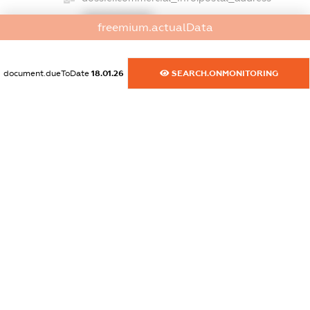
XXXXXXXXXX
freemium.actualData
dossier.commercial_info.phone
XXXXXXXXXX
document.dueToDate
18.01.26
SEARCH.ONMONITORING
dossier.commercial_info.fax
XXXXXXXXXX
dossier.commercial_info.email
XXXXXXXXXX
dossier.commercial_info.website
XXXXXXXXXX
dossier.commercial_info.activity
XXXXXXXXXX