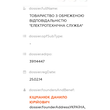
dossier.fullName:
ТОВАРИСТВО З ОБМЕЖЕНОЮ
ВІДПОВІДАЛЬНІСТЮ
"ЕЛЕКТРОТЕХНІЧНА СЛУЖБА"
dossier.opfSubType:
-
dossier.edrpo:
39114447
dossier.regDate:
25.02.14
dossier.foundersAndBenef:
КІЦМАНЮК ДАНИЛО
ЮРІЙОВИЧ
dossier.founderAddress
УКРАЇНА,