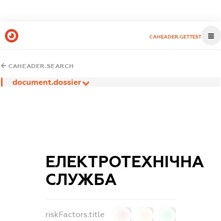
CAHEADER.GETTEST
CAHEADER.SEARCH
document.dossier
ЕЛЕКТРОТЕХНІЧНА
СЛУЖБА
riskFactors.title
0
0
0