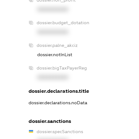
dossier.non_profit
XXXXXXXXXX
dossier.budget_dotation
XXXXXXXXXX
dossier.palne_akciz
dossier.notInList
dossier.bigTaxPayerReg
XXXXXXXXXX
dossier.declarations.title
dossier.declarations.noData
dossier.sanctions
dossier.specSanctions