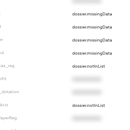
XXXXXXXXXX
t
dossier.missingData
t
dossier.missingData
er
dossier.missingData
ul
dossier.missingData
_tax_reg
dossier.notInList
ofit
XXXXXXXXXX
_dotation
XXXXXXXXXX
akciz
dossier.notInList
PayerReg
XXXXXXXXXX