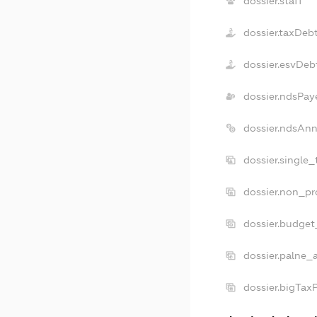
dossier.staff
dossier.taxDeb
dossier.esvDeb
dossier.ndsPay
dossier.ndsAnn
dossier.single
dossier.non_pr
dossier.budget
dossier.palne_
dossier.bigTax