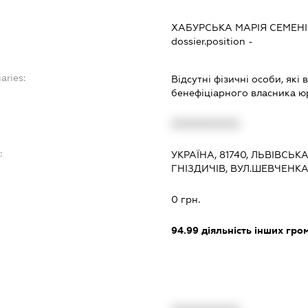
ХАБУРСЬКА МАРІЯ СЕМЕН
dossier.position -
aries:
Відсутні фізичні особи, які
бенефіціарного власника ю
XXXXXXXXXX
:
УКРАЇНА, 81740, ЛЬВІВСЬ
ГНІЗДИЧІВ, ВУЛ.ШЕВЧЕНКА
0 грн.
94.99
діяльність інших грома