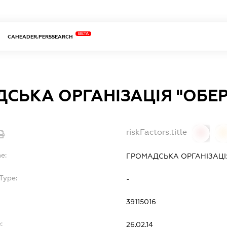
BETA
CAHEADER.PERSSEARCH
СЬКА ОРГАНІЗАЦІЯ "ОБЕР
riskFactors.title
0
0
e:
ГРОМАДСЬКА ОРГАНІЗАЦІЯ
Type:
-
39115016
:
26.02.14