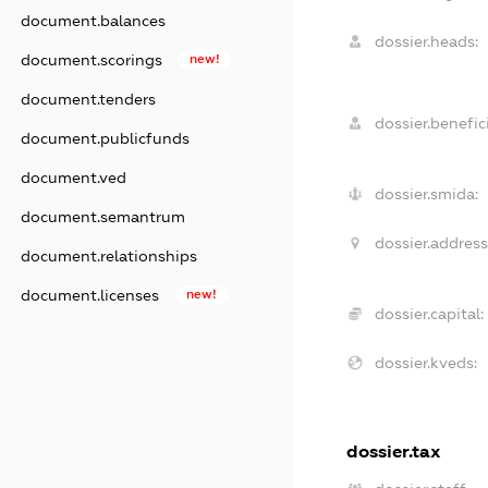
document.balances
dossier.heads:
document.scorings
new!
document.tenders
dossier.benefici
document.publicfunds
document.ved
dossier.smida:
document.semantrum
dossier.address
document.relationships
document.licenses
new!
dossier.capital:
dossier.kveds:
dossier.tax