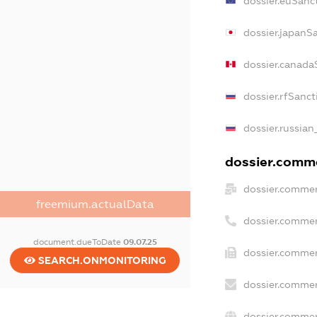
dossier.euSanc
dossier.japanS
dossier.canada
dossier.rfSanct
dossier.russian
dossier.comme
dossier.commer
freemium.actualData
dossier.commer
document.dueToDate
09.07.25
dossier.commer
SEARCH.ONMONITORING
dossier.commer
dossier.commer