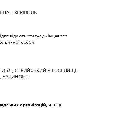
ІВНА
-
КЕРІВНИК
 відповідають статусу кінцевого
ридичної особи
КА ОБЛ., СТРИЙСЬКИЙ Р-Н, СЕЛИЩЕ
, БУДИНОК 2
дських організацій, н.в.і.у.