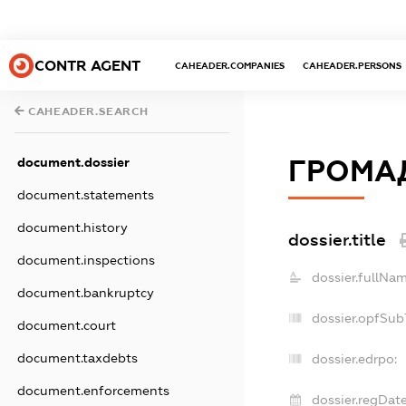
CONTR AGENT
CAHEADER.COMPANIES
CAHEADER.PERSONS
CAHEADER.SEARCH
ГРОМАД
document.dossier
document.statements
document.history
dossier.title
document.inspections
dossier.fullNam
document.bankruptcy
dossier.opfSub
document.court
document.taxdebts
dossier.edrpo:
document.enforcements
dossier.regDate