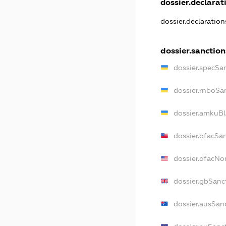
dossier.declarati
dossier.declaratio
dossier.sanction
dossier.specSa
dossier.rnboSa
dossier.amkuBl
dossier.ofacSa
dossier.ofacN
dossier.gbSanc
dossier.ausSan