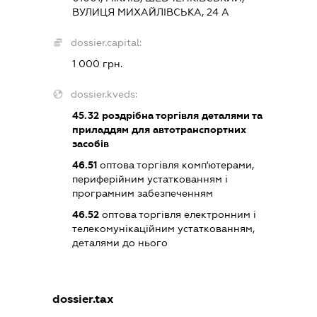
ВУЛИЦЯ МИХАЙЛІВСЬКА, 24 А
dossier.capital:
1 000 грн.
dossier.kveds:
45.32
роздрібна торгівля деталями та
приладдям для автотранспортних
засобів
46.51
оптова торгівля комп'ютерами,
периферійним устаткованням і
програмним забезпеченням
46.52
оптова торгівля електронним і
телекомунікаційним устаткованням,
деталями до нього
dossier.tax