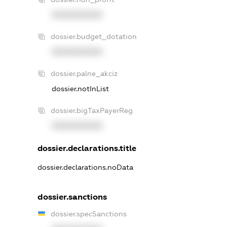
XXXXXXXXXX
dossier.budget_dotation
XXXXXXXXXX
dossier.palne_akciz
dossier.notInList
dossier.bigTaxPayerReg
XXXXXXXXXX
dossier.declarations.title
dossier.declarations.noData
dossier.sanctions
dossier.specSanctions