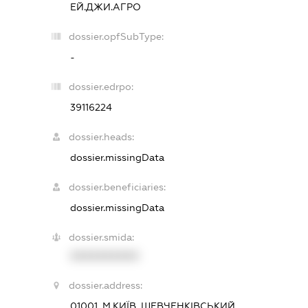
ЕЙ.ДЖИ.АГРО
dossier.opfSubType:
-
dossier.edrpo:
39116224
dossier.heads:
dossier.missingData
dossier.beneficiaries:
dossier.missingData
dossier.smida:
XXXXXXXXXX
dossier.address:
01001, М.КИЇВ, ШЕВЧЕНКІВСЬКИЙ,