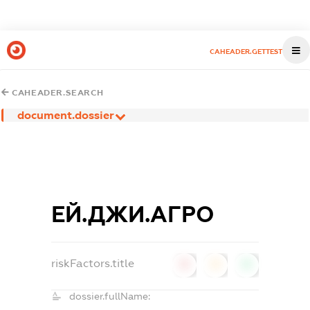
CAHEADER.GETTEST
CAHEADER.SEARCH
document.dossier
ЕЙ.ДЖИ.АГРО
riskFactors.title
0
0
0
dossier.fullName: