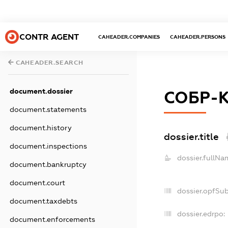
CONTR AGENT
CAHEADER.COMPANIES
CAHEADER.PERSONS
CAHEADER.SEARCH
document.dossier
СОБР-
document.statements
document.history
dossier.title
document.inspections
dossier.fullNa
document.bankruptcy
document.court
dossier.opfSu
document.taxdebts
dossier.edrpo:
document.enforcements