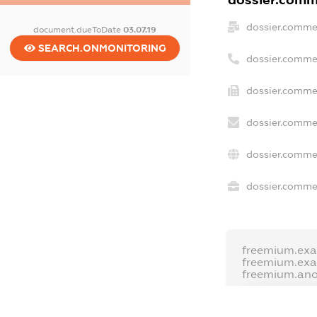
dossier.comme
document.dueToDate
03.07.19
SEARCH.ONMONITORING
dossier.comme
dossier.commer
dossier.commer
dossier.commer
dossier.commer
freemium.exa
freemium.ex
freemium.an
FREEMIUM.D