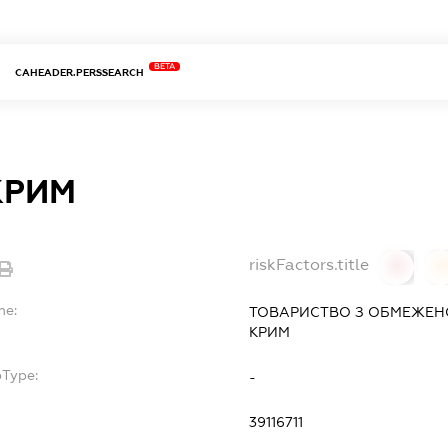
BETA
CAHEADER.PERSSEARCH
КРИМ
riskFactors.title
0
0
me:
ТОВАРИСТВО З ОБМЕЖЕН
КРИМ
bType:
-
39116711