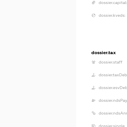
dossier.capital:
dossier.kveds:
dossier.tax
dossier.staff
dossier.taxDeb
dossier.esvDe
dossier.ndsPay
dossier.ndsAn
dossier.single