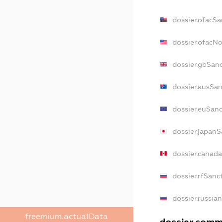
dossier.ofacSa
dossier.ofacN
dossier.gbSan
dossier.ausSan
dossier.euSanc
dossier.japanS
dossier.canad
dossier.rfSanc
dossier.russia
freemium.actualData
dossier.comme