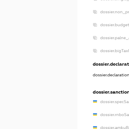
dossier.non_pr
dossier.budge
dossier.palne_
dossier.bigTa
dossier.declarat
dossier.declaratio
dossier.sanctio
dossier.specSa
dossier.rnboS
dossier.amkuB