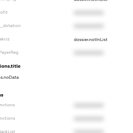
ofit
XXXXXXXXXX
t_dotation
XXXXXXXXXX
akciz
dossier.notInList
xPayerReg
XXXXXXXXXX
ions.title
ns.noData
ns
nctions
XXXXXXXXXX
anctions
XXXXXXXXXX
lackList
XXXXXXXXXX