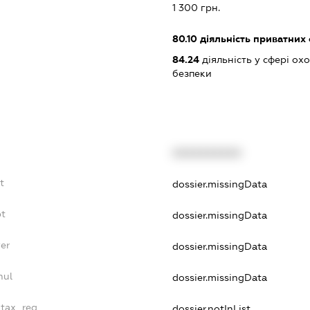
1 300 грн.
80.10
діяльність приватних
84.24
діяльність у сфері о
безпеки
XXXXXXXXXX
t
dossier.missingData
bt
dossier.missingData
er
dossier.missingData
nul
dossier.missingData
_tax_reg
dossier.notInList