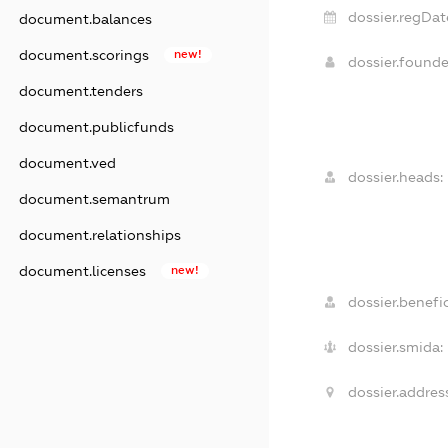
dossier.regDat
document.balances
document.scorings
new!
dossier.found
document.tenders
document.publicfunds
document.ved
dossier.heads:
document.semantrum
document.relationships
document.licenses
new!
dossier.benefic
dossier.smida:
dossier.address