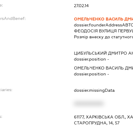
e:
27.02.14
ersAndBenef:
ОМЕЛЬЧЕНКО ВАСИЛЬ ДМ
dossier.founderAddress
АВТО
ФЕОДОСІЯ ВУЛИЦЯ ПЕРВУШ
Розмір внеску до статутног
ЦИБУЛЬСЬКИЙ ДМИТРО А
dossier.position -
ОМЕЛЬЧЕНКО ВАСИЛЬ ДМ
dossier.position -
iaries:
dossier.missingData
XXXXXXXXXX
:
61177, ХАРКІВСЬКА ОБЛ., 
СТАРОПРУДНА, 14, 57