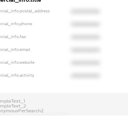
rcial_info.postal_address
XXXXXXXXXX
rcial_info.phone
XXXXXXXXXX
cial_info.fax
XXXXXXXXXX
cial_info.email
XXXXXXXXXX
cial_info.website
XXXXXXXXXX
cial_info.activity
XXXXXXXXXX
mpleText_1
ampleText_2
onymousPerSearch2
ETAILS
FREEMIUM.REGISTER