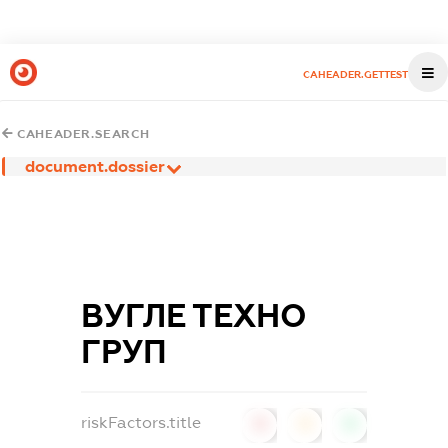
CAHEADER.GETTEST
CAHEADER.SEARCH
document.dossier
ВУГЛЕ ТЕХНО
ГРУП
riskFactors.title
0
0
0