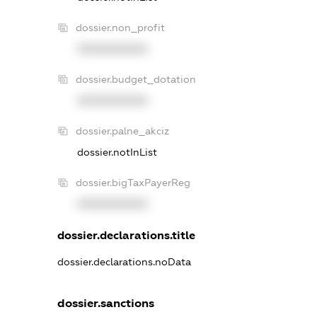
dossier.non_profit
XXXXXXXXXX
dossier.budget_dotation
XXXXXXXXXX
dossier.palne_akciz
dossier.notInList
dossier.bigTaxPayerReg
XXXXXXXXXX
dossier.declarations.title
dossier.declarations.noData
dossier.sanctions