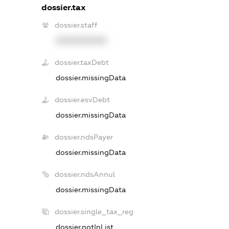
dossier.tax
dossier.staff
XXXXXXXXXX
dossier.taxDebt
dossier.missingData
dossier.esvDebt
dossier.missingData
dossier.ndsPayer
dossier.missingData
dossier.ndsAnnul
dossier.missingData
dossier.single_tax_reg
dossier.notInList