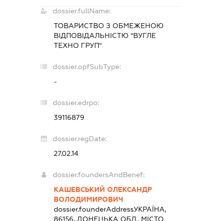
dossier.fullName:
ТОВАРИСТВО З ОБМЕЖЕНОЮ
ВІДПОВІДАЛЬНІСТЮ "ВУГЛЕ
ТЕХНО ГРУП"
dossier.opfSubType:
-
dossier.edrpo:
39116879
dossier.regDate:
27.02.14
dossier.foundersAndBenef:
КАШЕВСЬКИЙ ОЛЕКСАНДР
ВОЛОДИМИРОВИЧ
dossier.founderAddress
УКРАЇНА,
86156, ДОНЕЦЬКА ОБЛ., МІСТО