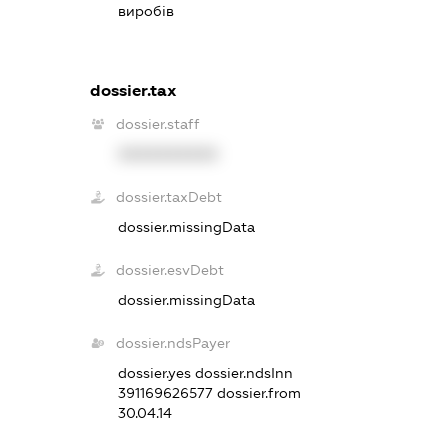
виробів
dossier.tax
dossier.staff
XXXXXXXXXX
dossier.taxDebt
dossier.missingData
dossier.esvDebt
dossier.missingData
dossier.ndsPayer
dossier.yes
dossier.ndsInn
391169626577
dossier.from
30.04.14