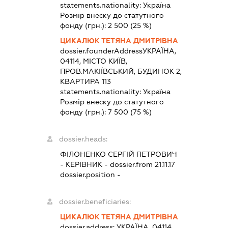
statements.nationality:
Україна
Розмір внеску до статутного
фонду (грн.):
2 500
(25 %)
ЦИКАЛЮК ТЕТЯНА ДМИТРІВНА
dossier.founderAddress
УКРАЇНА,
04114, МІСТО КИЇВ,
ПРОВ.МАКІЇВСЬКИЙ, БУДИНОК 2,
КВАРТИРА 113
statements.nationality:
Україна
Розмір внеску до статутного
фонду (грн.):
7 500
(75 %)
dossier.heads:
ФІЛОНЕНКО СЕРГІЙ ПЕТРОВИЧ
-
КЕРІВНИК
- dossier.from 21.11.17
dossier.position -
dossier.beneficiaries:
ЦИКАЛЮК ТЕТЯНА ДМИТРІВНА
dossier.address:
УКРАЇНА, 04114,