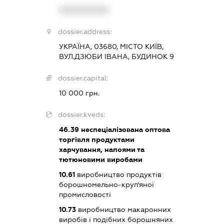
XXXXXXXXXX
dossier.address:
УКРАЇНА, 03680, МІСТО КИЇВ,
ВУЛ.ДЗЮБИ ІВАНА, БУДИНОК 9
dossier.capital:
10 000 грн.
dossier.kveds:
46.39
неспеціалізована оптова
торгівля продуктами
харчування, напоями та
тютюновими виробами
10.61
виробництво продуктів
борошномельно-круп'яної
промисловості
10.73
виробництво макаронних
виробів і подібних борошняних