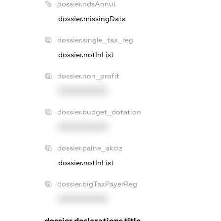
dossier.ndsAnnul
dossier.missingData
dossier.single_tax_reg
dossier.notInList
dossier.non_profit
XXXXXXXXXX
dossier.budget_dotation
XXXXXXXXXX
dossier.palne_akciz
dossier.notInList
dossier.bigTaxPayerReg
XXXXXXXXXX
dossier.declarations.title