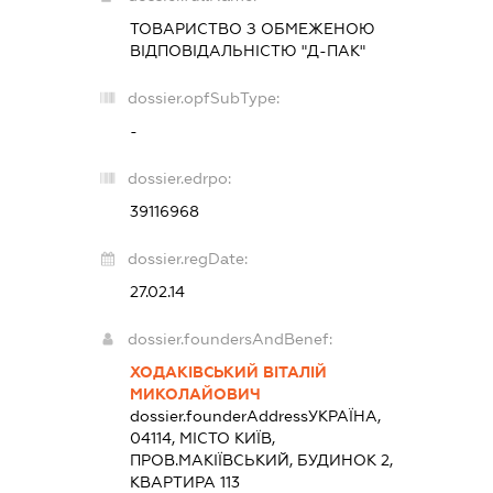
ТОВАРИСТВО З ОБМЕЖЕНОЮ
ВІДПОВІДАЛЬНІСТЮ "Д-ПАК"
dossier.opfSubType:
-
dossier.edrpo:
39116968
dossier.regDate:
27.02.14
dossier.foundersAndBenef:
ХОДАКІВСЬКИЙ ВІТАЛІЙ
МИКОЛАЙОВИЧ
dossier.founderAddress
УКРАЇНА,
04114, МІСТО КИЇВ,
ПРОВ.МАКІЇВСЬКИЙ, БУДИНОК 2,
КВАРТИРА 113