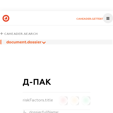
CAHEADER.GETTEST
CAHEADER.SEARCH
document.dossier
Д-ПАК
riskFactors.title
0
0
0
dossier.fullName: