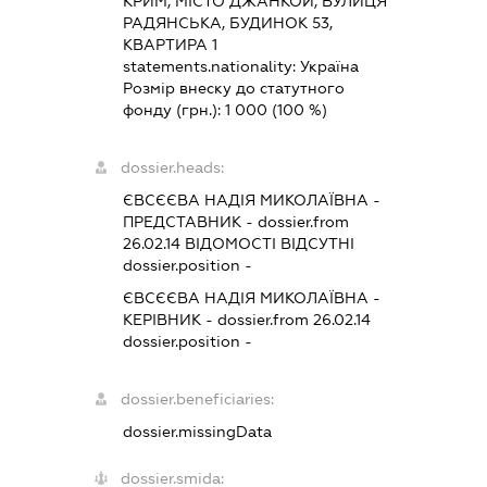
КРИМ, МІСТО ДЖАНКОЙ, ВУЛИЦЯ
РАДЯНСЬКА, БУДИНОК 53,
КВАРТИРА 1
statements.nationality:
Україна
Розмір внеску до статутного
фонду (грн.):
1 000
(100 %)
dossier.heads:
ЄВСЄЄВА НАДІЯ МИКОЛАЇВНА
-
ПРЕДСТАВНИК
- dossier.from
26.02.14
ВІДОМОСТІ ВІДСУТНІ
dossier.position -
ЄВСЄЄВА НАДІЯ МИКОЛАЇВНА
-
КЕРІВНИК
- dossier.from 26.02.14
dossier.position -
dossier.beneficiaries:
dossier.missingData
dossier.smida: