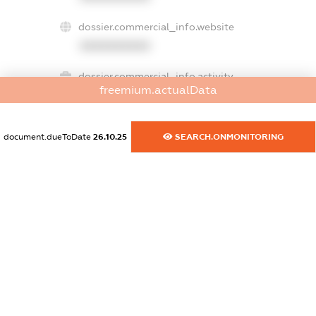
dossier.commercial_info.website
XXXXXXXXXX
dossier.commercial_info.activity
freemium.actualData
XXXXXXXXXX
document.dueToDate
26.10.25
SEARCH.ONMONITORING
freemium.exampleText_1
freemium.exampleText_2
freemium.anonymousPerSearch2
FREEMIUM.DETAILS
FREEMIUM.REGISTER