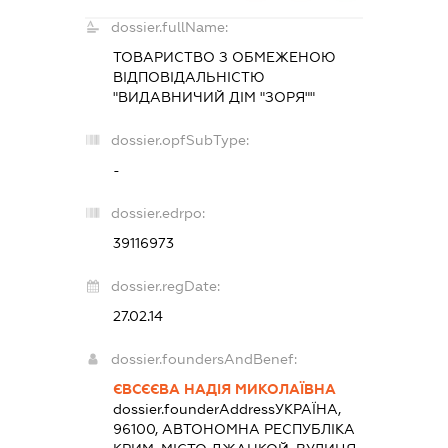
dossier.fullName:
ТОВАРИСТВО З ОБМЕЖЕНОЮ
ВІДПОВІДАЛЬНІСТЮ
"ВИДАВНИЧИЙ ДІМ "ЗОРЯ""
dossier.opfSubType:
-
dossier.edrpo:
39116973
dossier.regDate:
27.02.14
dossier.foundersAndBenef:
ЄВСЄЄВА НАДІЯ МИКОЛАЇВНА
dossier.founderAddress
УКРАЇНА,
96100, АВТОНОМНА РЕСПУБЛІКА