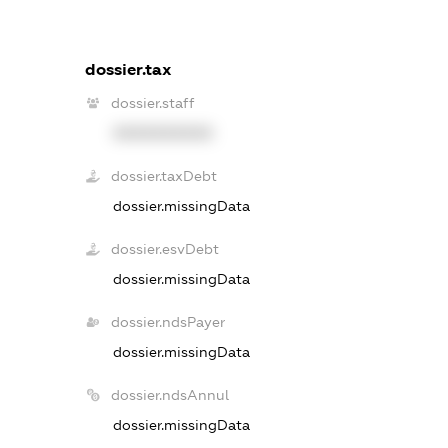
dossier.tax
dossier.staff
XXXXXXXXXX
dossier.taxDebt
dossier.missingData
dossier.esvDebt
dossier.missingData
dossier.ndsPayer
dossier.missingData
dossier.ndsAnnul
dossier.missingData