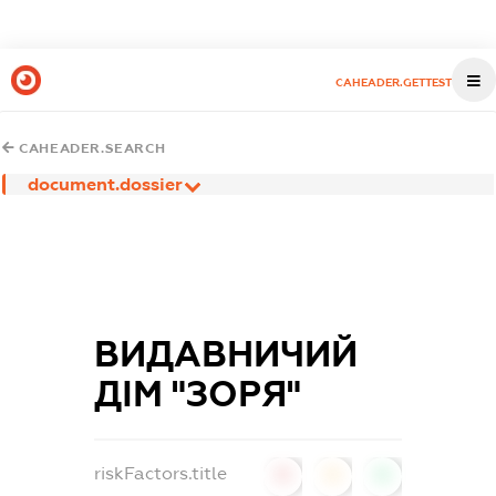
CAHEADER.GETTEST
CAHEADER.SEARCH
document.dossier
ВИДАВНИЧИЙ
ДІМ "ЗОРЯ"
riskFactors.title
0
0
0