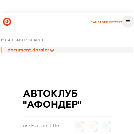
CAHEADER.GETTEST
CAHEADER.SEARCH
document.dossier
АВТОКЛУБ
"АФОНДЕР"
riskFactors.title
0
0
0