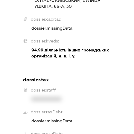
ПОЛТАВА, КИЇВСЬКИЙ, ВУЛИЦЯ
ПУШКІНА, 66-А, 30
dossier.capital:
dossier.missingData
dossier.kveds:
94.99
діяльність інших громадських
організацій, н. в. і. у.
dossier.tax
dossier.staff
XXXXXXXXXX
dossier.taxDebt
dossier.missingData
dossier.esvDebt