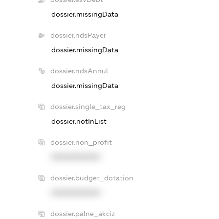
dossier.missingData
dossier.ndsPayer
dossier.missingData
dossier.ndsAnnul
dossier.missingData
dossier.single_tax_reg
dossier.notInList
dossier.non_profit
XXXXXXXXXX
dossier.budget_dotation
XXXXXXXXXX
dossier.palne_akciz