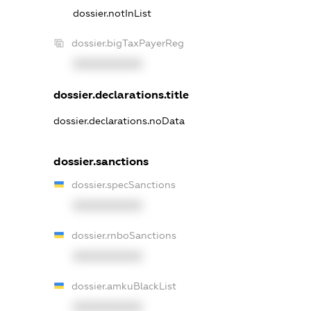
dossier.notInList
dossier.bigTaxPayerReg
XXXXXXXXXX
dossier.declarations.title
dossier.declarations.noData
dossier.sanctions
dossier.specSanctions
XXXXXXXXXX
dossier.rnboSanctions
XXXXXXXXXX
dossier.amkuBlackList
XXXXXXXXXX