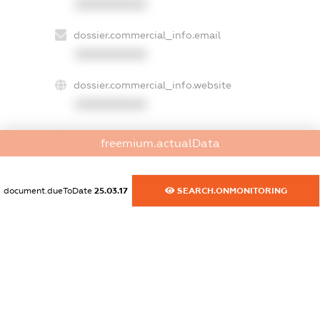
XXXXXXXXXX
dossier.commercial_info.email
XXXXXXXXXX
dossier.commercial_info.website
XXXXXXXXXX
dossier.commercial_info.activity
freemium.actualData
XXXXXXXXXX
document.dueToDate
25.03.17
SEARCH.ONMONITORING
freemium.exampleText_1
freemium.exampleText_2
freemium.anonymousPerSearch2
FREEMIUM.DETAILS
FREEMIUM.REGISTER