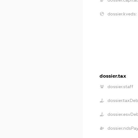
dossier.capital
dossier.kveds:
dossier.tax
dossier.staff
dossier.taxDe
dossier.esvDe
dossier.ndsPa