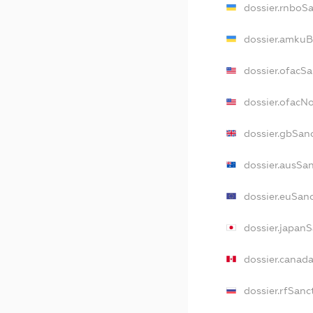
dossier.rnboS
dossier.amkuB
dossier.ofacS
dossier.ofacN
dossier.gbSan
dossier.ausSa
dossier.euSan
dossier.japan
dossier.canad
dossier.rfSanc