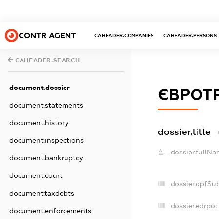
CONTR AGENT
CAHEADER.COMPANIES
CAHEADER.PERSONS
CAHEADER.SEARCH
document.dossier
ЄВРОТ
document.statements
document.history
dossier.title
document.inspections
dossier.fullNa
document.bankruptcy
document.court
dossier.opfSu
document.taxdebts
dossier.edrpo:
document.enforcements