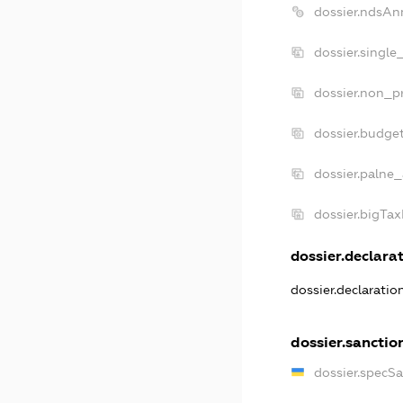
dossier.ndsAn
dossier.single
dossier.non_pr
dossier.budge
dossier.palne_
dossier.bigTa
dossier.declarat
dossier.declarati
dossier.sanctio
dossier.specS