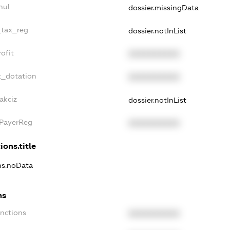
nul
dossier.missingData
_tax_reg
dossier.notInList
ofit
XXXXXXXXXX
t_dotation
XXXXXXXXXX
akciz
dossier.notInList
xPayerReg
XXXXXXXXXX
ions.title
ons.noData
ns
anctions
XXXXXXXXXX