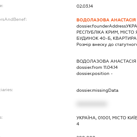
e:
02.03.14
ersAndBenef:
ВОДОЛАЗОВА АНАСТАСІЯ
dossier.founderAddress
УКРА
РЕСПУБЛІКА КРИМ, МІСТО
БУДИНОК 40-Б, КВАРТИРА
Розмір внеску до статутног
ВОДОЛАЗОВА АНАСТАСІЯ
dossier.from 11.04.14
dossier.position -
iaries:
dossier.missingData
XXXXXXXXXX
s:
УКРАЇНА, 01001, МІСТО К
4