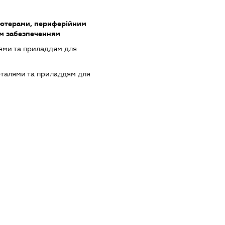
'ютерами, периферійним
им забезпеченням
ями та приладдям для
еталями та приладдям для