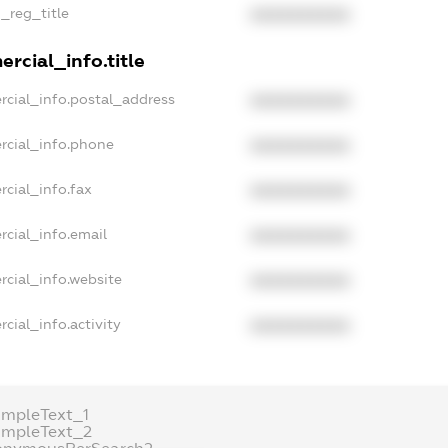
n_reg_title
XXXXXXXXXX
rcial_info.title
rcial_info.postal_address
XXXXXXXXXX
rcial_info.phone
XXXXXXXXXX
rcial_info.fax
XXXXXXXXXX
rcial_info.email
XXXXXXXXXX
rcial_info.website
XXXXXXXXXX
cial_info.activity
XXXXXXXXXX
ampleText_1
ampleText_2