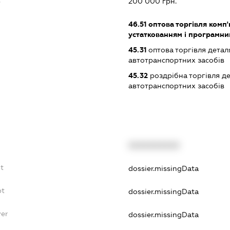
:
200 000 грн.
46.51
оптова торгівля комп
устаткованням і програмн
45.31
оптова торгівля детал
автотранспортних засобів
45.32
роздрібна торгівля д
автотранспортних засобів
XXXXXXXXXX
bt
dossier.missingData
bt
dossier.missingData
yer
dossier.missingData