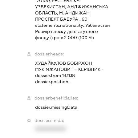
170100, РЕСПУБЛІКА
УЗБЕКИСТАН, АНДЖИЖАНСЬКА
ОБЛАСТЬ, М. АНДИЖАН,
ПРОСПЕКТ БАБУРА , 60
statements.nationality:
Узбекистан
Розмір внеску до статутного
фонду (грн.):
2 000
(100 %)
dossier.heads:
ХУДАЙКУЛОВ БОБІРЖОН
МУКІМЖАНОВИЧ
-
КЕРІВНИК
-
dossier.from 13.11.18
dossier.position -
dossier.beneficiaries:
dossier.missingData
dossier.smida:
XXXXXXXXXX