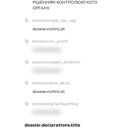
РIШЕННЯМ КОНТРОЛЮЮЧОГО
ОРГАНУ.
dossier.single_tax_reg
dossier.notInList
dossier.non_profit
XXXXXXXXXX
dossier.budget_dotation
XXXXXXXXXX
dossier.palne_akciz
dossier.notInList
dossier.bigTaxPayerReg
XXXXXXXXXX
dossier.declarations.title