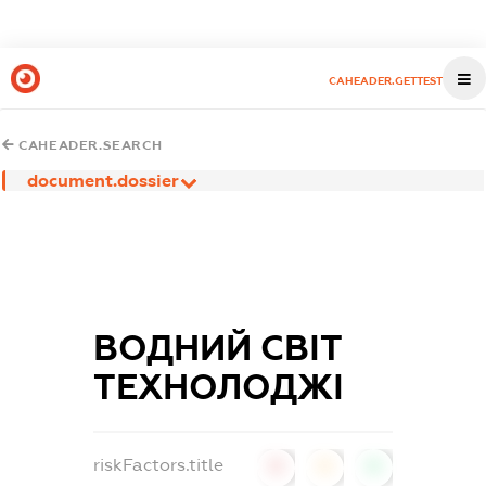
CAHEADER.GETTEST
CAHEADER.SEARCH
document.dossier
ВОДНИЙ СВІТ
ТЕХНОЛОДЖІ
riskFactors.title
0
0
0