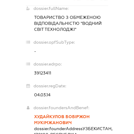
dossier.fullName:
ТОВАРИСТВО З ОБМЕЖЕНОЮ
ВІДПОВІДАЛЬНІСТЮ "ВОДНИЙ
СВІТ ТЕХНОЛОДЖІ"
dossier.opfSubType:
-
dossier.edrpo:
39123411
dossier.regDate:
04.03.14
dossier.foundersAndBenef:
ХУДАЙКУЛОВ БОБІРЖОН
МУКІМЖАНОВИЧ
dossier.founderAddress
УЗБЕКИСТАН,