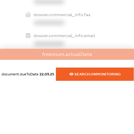
XXXXXXXXXX
dossier.commercial_info.fax
XXXXXXXXXX
dossier.commercial_info.email
XXXXXXXXXX
freemium.actualData
dossier.commercial_info.website
XXXXXXXXXX
document.dueToDate
22.03.25
SEARCH.ONMONITORING
dossier.commercial_info.activity
XXXXXXXXXX
freemium.exampleText_1
freemium.exampleText_2
freemium.anonymousPerSearch2
FREEMIUM.DETAILS