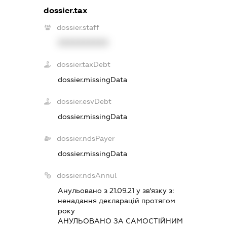
dossier.tax
dossier.staff
XXXXXXXXXX
dossier.taxDebt
dossier.missingData
dossier.esvDebt
dossier.missingData
dossier.ndsPayer
dossier.missingData
dossier.ndsAnnul
Анульовано з 21.09.21 у зв'язку з:
ненадання декларацiй протягом
року
АНУЛЬОВАНО ЗА САМОСТIЙНИМ