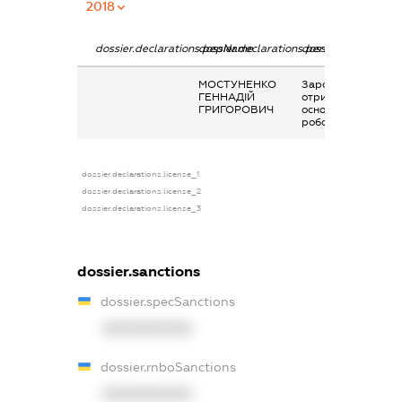
2018
dossier.declarations.pepName
dossier.declarations.personName
dossier.declaration
МОСТУНЕНКО
Заробітна плата
ГЕННАДІЙ
отримана за
ГРИГОРОВИЧ
основним місцем
роботи
dossier.declarations.license_1
dossier.declarations.license_2
dossier.declarations.license_3
dossier.sanctions
dossier.specSanctions
XXXXXXXXXX
dossier.rnboSanctions
XXXXXXXXXX