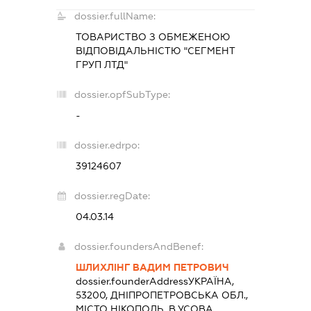
dossier.fullName:
ТОВАРИСТВО З ОБМЕЖЕНОЮ
ВІДПОВІДАЛЬНІСТЮ "СЕГМЕНТ
ГРУП ЛТД"
dossier.opfSubType:
-
dossier.edrpo:
39124607
dossier.regDate:
04.03.14
dossier.foundersAndBenef:
ШЛИХЛІНГ ВАДИМ ПЕТРОВИЧ
dossier.founderAddress
УКРАЇНА,
53200, ДНІПРОПЕТРОВСЬКА ОБЛ.,
МІСТО НІКОПОЛЬ, В.УСОВА,