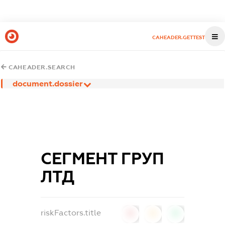
CAHEADER.GETTEST
CAHEADER.SEARCH
document.dossier
СЕГМЕНТ ГРУП
ЛТД
riskFactors.title
0
0
0