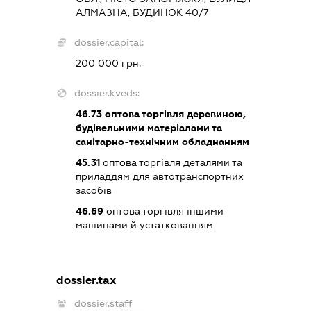
АЛМАЗНА, БУДИНОК 40/7
dossier.capital:
200 000 грн.
dossier.kveds:
46.73
оптова торгівля деревиною,
будівельними матеріалами та
санітарно-технічним обладнанням
45.31
оптова торгівля деталями та
приладдям для автотранспортних
засобів
46.69
оптова торгівля іншими
машинами й устаткованням
dossier.tax
dossier.staff