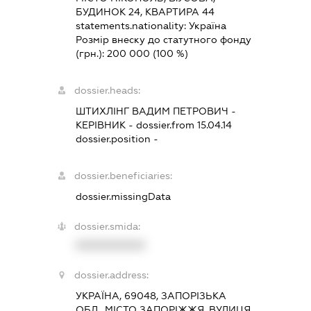
БУДИНОК 24, КВАРТИРА 44
statements.nationality:
Україна
Розмір внеску до статутного фонду
(грн.):
200 000
(100 %)
dossier.heads:
ШТИХЛІНГ ВАДИМ ПЕТРОВИЧ
-
КЕРІВНИК
- dossier.from 15.04.14
dossier.position -
dossier.beneficiaries:
dossier.missingData
dossier.smida:
XXXXXXXXXX
dossier.address:
УКРАЇНА, 69048, ЗАПОРІЗЬКА
ОБЛ., МІСТО ЗАПОРІЖЖЯ, ВУЛИЦЯ