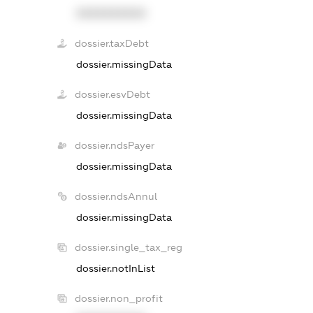
XXXXXXXXXX
dossier.taxDebt
dossier.missingData
dossier.esvDebt
dossier.missingData
dossier.ndsPayer
dossier.missingData
dossier.ndsAnnul
dossier.missingData
dossier.single_tax_reg
dossier.notInList
dossier.non_profit