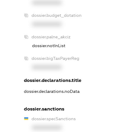
XXXXXXXXXX
dossier.budget_dotation
XXXXXXXXXX
dossier.palne_akciz
dossier.notInList
dossier.bigTaxPayerReg
XXXXXXXXXX
dossier.declarations.title
dossier.declarations.noData
dossier.sanctions
dossier.specSanctions
XXXXXXXXXX