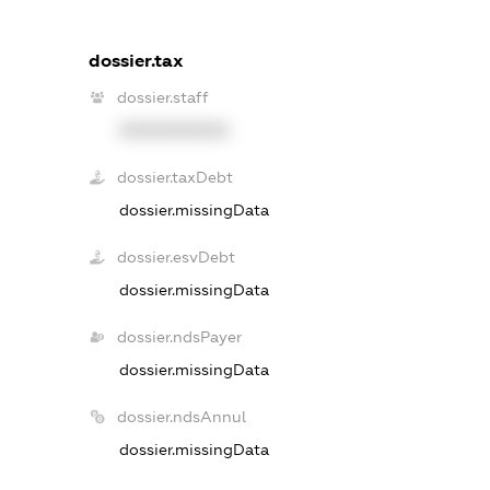
dossier.tax
dossier.staff
XXXXXXXXXX
dossier.taxDebt
dossier.missingData
dossier.esvDebt
dossier.missingData
dossier.ndsPayer
dossier.missingData
dossier.ndsAnnul
dossier.missingData