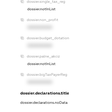
dossier.single_tax_reg
dossier.notInList
dossier.non_profit
XXXXXXXXXX
dossier.budget_dotation
XXXXXXXXXX
dossier.palne_akciz
dossier.notInList
dossier.bigTaxPayerReg
XXXXXXXXXX
dossier.declarations.title
dossier.declarations.noData