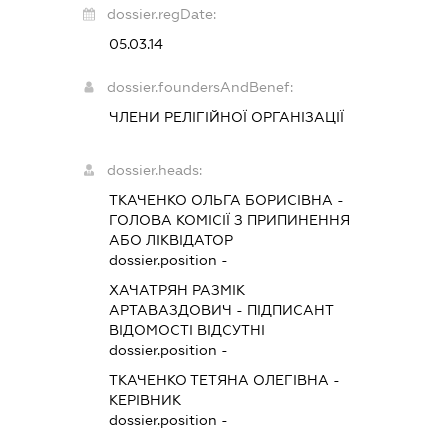
dossier.regDate:
05.03.14
dossier.foundersAndBenef:
ЧЛЕНИ РЕЛІГІЙНОЇ ОРГАНІЗАЦІЇ
dossier.heads:
ТКАЧЕНКО ОЛЬГА БОРИСІВНА
-
ГОЛОВА КОМІСІЇ З ПРИПИНЕННЯ
АБО ЛІКВІДАТОР
dossier.position -
ХАЧАТРЯН РАЗМІК
АРТАВАЗДОВИЧ
-
ПІДПИСАНТ
ВІДОМОСТІ ВІДСУТНІ
dossier.position -
ТКАЧЕНКО ТЕТЯНА ОЛЕГІВНА
-
КЕРІВНИК
dossier.position -