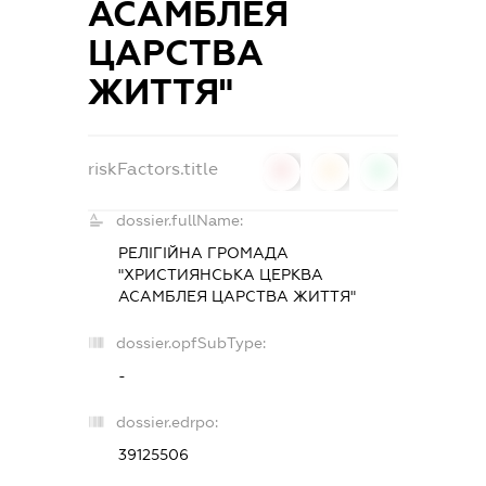
АСАМБЛЕЯ
ЦАРСТВА
ЖИТТЯ"
riskFactors.title
0
0
0
dossier.fullName:
РЕЛІГІЙНА ГРОМАДА
"ХРИСТИЯНСЬКА ЦЕРКВА
АСАМБЛЕЯ ЦАРСТВА ЖИТТЯ"
dossier.opfSubType:
-
dossier.edrpo:
39125506