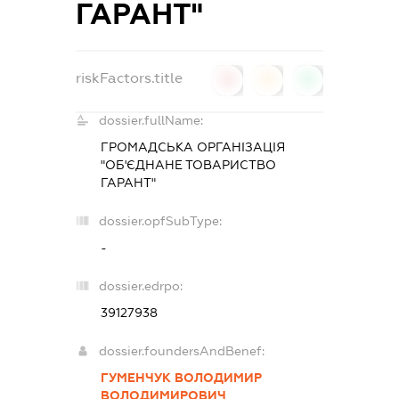
ГАРАНТ"
riskFactors.title
0
0
0
dossier.fullName:
ГРОМАДСЬКА ОРГАНІЗАЦІЯ
"ОБ'ЄДНАНЕ ТОВАРИСТВО
ГАРАНТ"
dossier.opfSubType:
-
dossier.edrpo:
39127938
dossier.foundersAndBenef:
ГУМЕНЧУК ВОЛОДИМИР
ВОЛОДИМИРОВИЧ