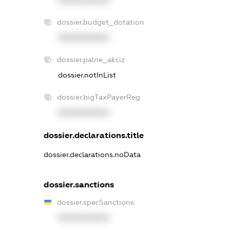
XXXXXXXXXX
dossier.budget_dotation
XXXXXXXXXX
dossier.palne_akciz
dossier.notInList
dossier.bigTaxPayerReg
XXXXXXXXXX
dossier.declarations.title
dossier.declarations.noData
dossier.sanctions
dossier.specSanctions
XXXXXXXXXX