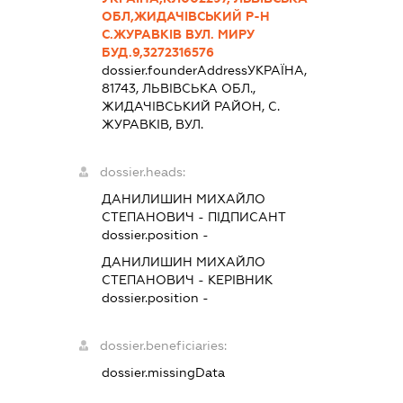
ОБЛ,ЖИДАЧІВСЬКИЙ Р-Н
С.ЖУРАВКІВ ВУЛ. МИРУ
БУД.9,3272316576
dossier.founderAddress
УКРАЇНА,
81743, ЛЬВIВСЬКА ОБЛ.,
ЖИДАЧIВСЬКИЙ РАЙОН, С.
ЖУРАВКІВ, ВУЛ.
dossier.heads:
ДАНИЛИШИН МИХАЙЛО
СТЕПАНОВИЧ
-
ПІДПИСАНТ
dossier.position -
ДАНИЛИШИН МИХАЙЛО
СТЕПАНОВИЧ
-
КЕРІВНИК
dossier.position -
dossier.beneficiaries:
dossier.missingData