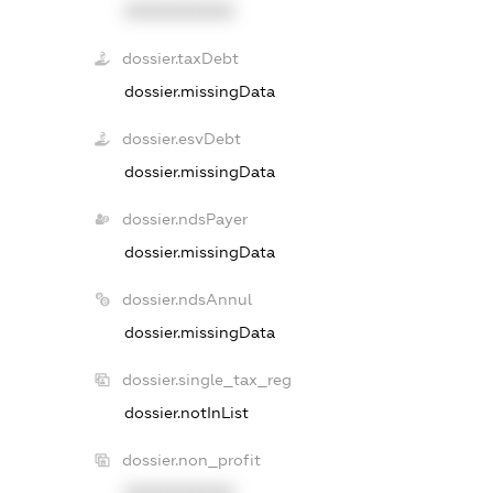
XXXXXXXXXX
dossier.taxDebt
dossier.missingData
dossier.esvDebt
dossier.missingData
dossier.ndsPayer
dossier.missingData
dossier.ndsAnnul
dossier.missingData
dossier.single_tax_reg
dossier.notInList
dossier.non_profit