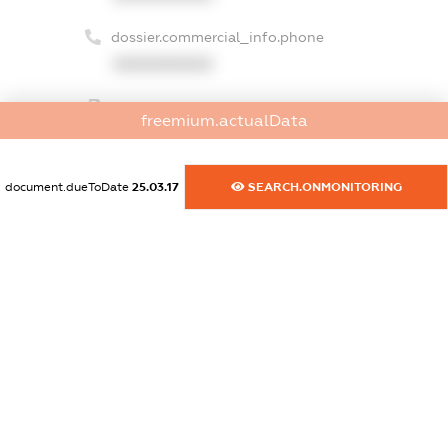
dossier.commercial_info.phone
XXXXXXXXXX
dossier.commercial_info.fax
freemium.actualData
XXXXXXXXXX
dossier.commercial_info.email
document.dueToDate
25.03.17
SEARCH.ONMONITORING
XXXXXXXXXX
dossier.commercial_info.website
XXXXXXXXXX
dossier.commercial_info.activity
XXXXXXXXXX
freemium.exampleText_1