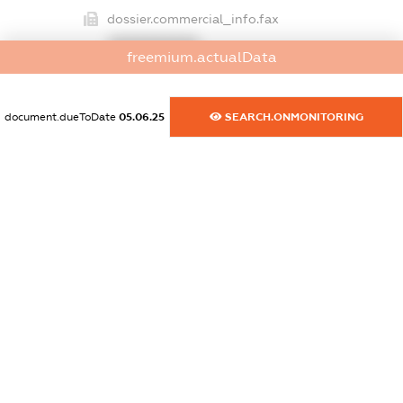
dossier.commercial_info.fax
XXXXXXXXXX
freemium.actualData
dossier.commercial_info.email
XXXXXXXXXX
document.dueToDate
05.06.25
SEARCH.ONMONITORING
dossier.commercial_info.website
XXXXXXXXXX
dossier.commercial_info.activity
XXXXXXXXXX
freemium.exampleText_1
freemium.exampleText_2
freemium.anonymousPerSearch2
FREEMIUM.DETAILS
FREEMIUM.REGISTER