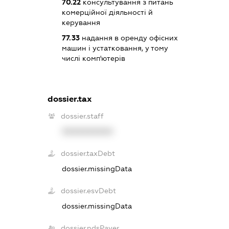
70.22
консультування з питань
комерційної діяльності й
керування
77.33
надання в оренду офісних
машин і устатковання, у тому
числі комп'ютерів
dossier.tax
dossier.staff
XXXXXXXXXX
dossier.taxDebt
dossier.missingData
dossier.esvDebt
dossier.missingData
dossier.ndsPayer