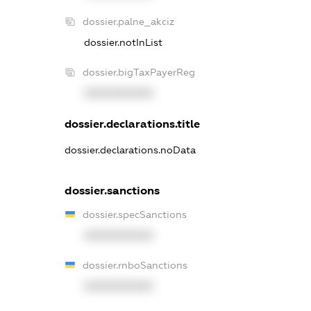
dossier.palne_akciz
dossier.notInList
dossier.bigTaxPayerReg
XXXXXXXXXX
dossier.declarations.title
dossier.declarations.noData
dossier.sanctions
dossier.specSanctions
XXXXXXXXXX
dossier.rnboSanctions
XXXXXXXXXX