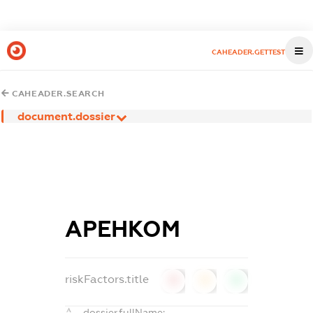
CAHEADER.GETTEST
CAHEADER.SEARCH
document.dossier
АРЕНКОМ
riskFactors.title
0
0
0
dossier.fullName: