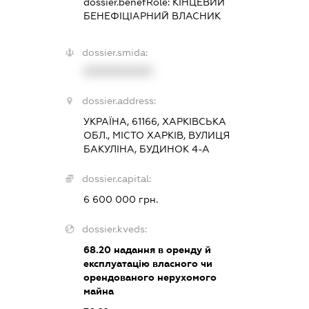
dossier.benefRole:
КІНЦЕВИЙ
БЕНЕФІЦІАРНИЙ ВЛАСНИК
dossier.smida:
XXXXXXXXXX
dossier.address:
УКРАЇНА, 61166, ХАРКІВСЬКА
ОБЛ., МІСТО ХАРКІВ, ВУЛИЦЯ
БАКУЛІНА, БУДИНОК 4-А
dossier.capital:
6 600 000 грн.
dossier.kveds:
68.20
надання в оренду й
експлуатацію власного чи
орендованого нерухомого
майна