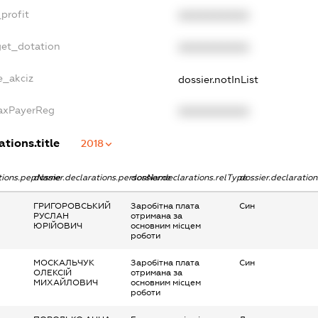
profit
XXXXXXXXXX
get_dotation
XXXXXXXXXX
e_akciz
dossier.notInList
TaxPayerReg
XXXXXXXXXX
ations.title
2018
ations.pepName
dossier.declarations.personName
dossier.declarations.relType
dossier.declaratio
ГРИГОРОВСЬКИЙ
Заробітна плата
Син
РУСЛАН
отримана за
ЮРІЙОВИЧ
основним місцем
роботи
МОСКАЛЬЧУК
Заробітна плата
Син
ОЛЕКСІЙ
отримана за
МИХАЙЛОВИЧ
основним місцем
роботи