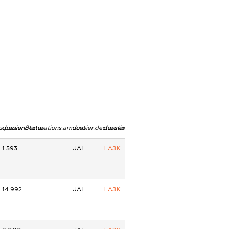
ns.personStatus
dossier.declarations.amount
dossier.declarations.currency
dossier.declarations.source
1 593
UAH
НАЗК
14 992
UAH
НАЗК