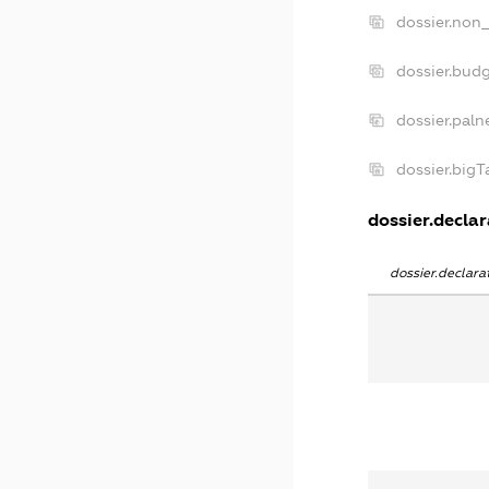
dossier.non_
dossier.bud
dossier.paln
dossier.big
dossier.declar
dossier.declar