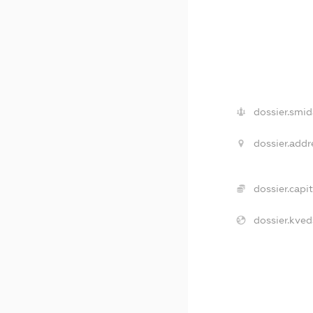
dossier.smid
dossier.addr
dossier.capit
dossier.kved