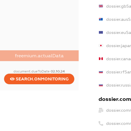
dossier.gbS
dossier.aus
dossier.euS
dossier.jap
freemium.actualData
dossier.can
document.dueToDate
02.10.24
dossier.rfSa
SEARCH.ONMONITORING
dossier.russ
dossier.com
dossier.com
dossier.com