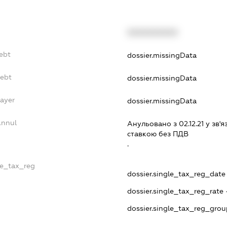
XXXXXXXXXX
ebt
dossier.missingData
Debt
dossier.missingData
Payer
dossier.missingData
Annul
Анульовано з 02.12.21 у зв'я
ставкою без ПДВ
.
le_tax_reg
dossier.single_tax_reg_date -
dossier.single_tax_reg_rate 
dossier.single_tax_reg_grou