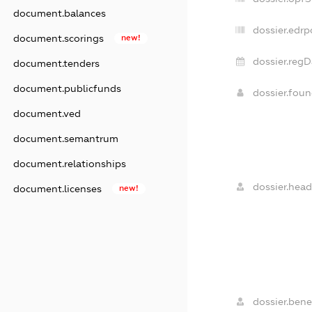
document.balances
dossier.edrp
document.scorings
new!
dossier.regD
document.tenders
document.publicfunds
dossier.fou
document.ved
document.semantrum
document.relationships
dossier.head
document.licenses
new!
dossier.benef