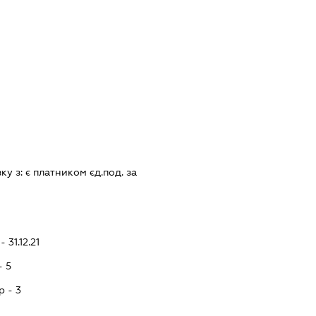
зку з:
є платником єд.под. за
 31.12.21
- 5
p - 3