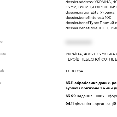
dossier.address:
УКРАЇНА, 4
СУМИ, ВУЛИЦЯ МІРОШНИЧ
dossier.nationality:
Україна
dossier.benefInterest:
100
dossier.benefType:
Прямий в
dossier.benefRole:
КІНЦЕВИ
a:
XXXXXXXXXX
ess:
УКРАЇНА, 40021, СУМСЬКА
ГЕРОЇВ НЕБЕСНОЇ СОТНІ, 
al:
1 000 грн.
s:
63.11
оброблення даних, роз
вузлах і пов'язана з ними д
63.99
надання інших інформа
94.11
діяльність організацій