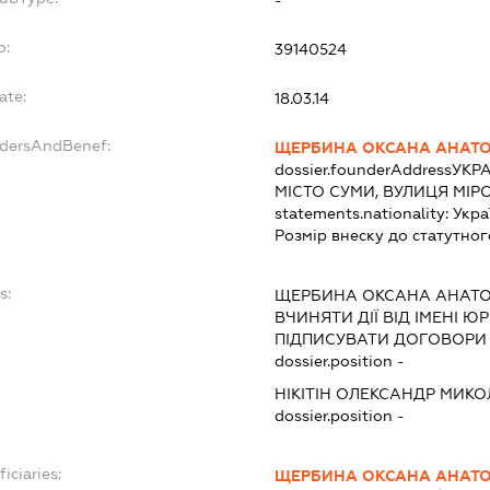
-
o:
39140524
ate:
18.03.14
ndersAndBenef:
ЩЕРБИНА ОКСАНА АНАТО
dossier.founderAddress
УКРА
МІСТО СУМИ, ВУЛИЦЯ МІР
statements.nationality:
Укра
Розмір внеску до статутног
s:
ЩЕРБИНА ОКСАНА АНАТО
ВЧИНЯТИ ДІЇ ВІД ІМЕНІ Ю
ПІДПИСУВАТИ ДОГОВОРИ
dossier.position -
НІКІТІН ОЛЕКСАНДР МИК
dossier.position -
iciaries:
ЩЕРБИНА ОКСАНА АНАТО