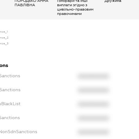
ПОРОДЬКО АННА
Гонорари та інші
Дружина
ПАВЛІВНА
виплати згідно з
цивільно-правовим
правочинами
ense_1
cense_2
cense_3
ions
cSanctions
XXXXXXXXXX
oSanctions
XXXXXXXXXX
uBlackList
XXXXXXXXXX
cSanctions
XXXXXXXXXX
cNonSdnSanctions
XXXXXXXXXX