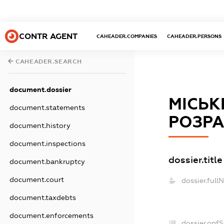
CONTR AGENT
CAHEADER.COMPANIES
CAHEADER.PERSONS
CAHEADER.SEARCH
document.dossier
МІСЬК
document.statements
РОЗРА
document.history
document.inspections
dossier.title
document.bankruptcy
document.court
dossier.full
document.taxdebts
document.enforcements
dossier.opf