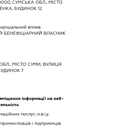
0000, СУМСЬКА ОБЛ., МІСТО
ЕНКА, БУДИНОК 12
ирішальний вплив
Й БЕНЕФІЦІАРНИЙ ВЛАСНИК
 ОБЛ., МІСТО СУМИ, ВУЛИЦЯ
БУДИНОК 7
міщення інформації на веб-
іяльність
ційних послуг, н.в.і.у.
 промисловців і підприємців