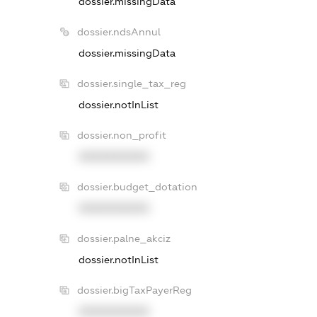
dossier.missingData
dossier.ndsAnnul
dossier.missingData
dossier.single_tax_reg
dossier.notInList
dossier.non_profit
XXXXXXXXXX
dossier.budget_dotation
XXXXXXXXXX
dossier.palne_akciz
dossier.notInList
dossier.bigTaxPayerReg
XXXXXXXXXX