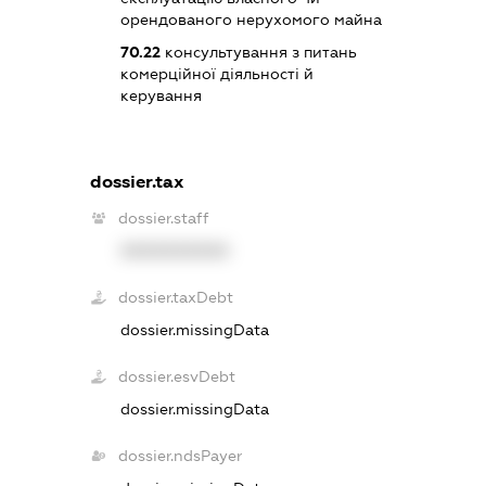
орендованого нерухомого майна
70.22
консультування з питань
комерційної діяльності й
керування
dossier.tax
dossier.staff
XXXXXXXXXX
dossier.taxDebt
dossier.missingData
dossier.esvDebt
dossier.missingData
dossier.ndsPayer