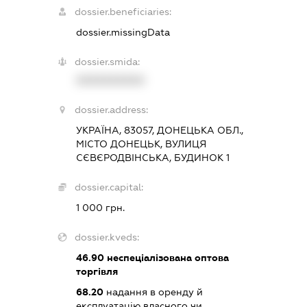
dossier.beneficiaries:
dossier.missingData
dossier.smida:
XXXXXXXXXX
dossier.address:
УКРАЇНА, 83057, ДОНЕЦЬКА ОБЛ.,
МІСТО ДОНЕЦЬК, ВУЛИЦЯ
СЄВЄРОДВІНСЬКА, БУДИНОК 1
dossier.capital:
1 000 грн.
dossier.kveds:
46.90
неспеціалізована оптова
торгівля
68.20
надання в оренду й
експлуатацію власного чи