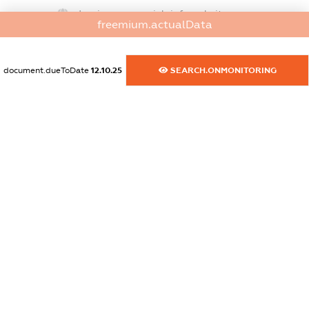
dossier.commercial_info.website
freemium.actualData
XXXXXXXXXX
dossier.commercial_info.activity
document.dueToDate
12.10.25
SEARCH.ONMONITORING
XXXXXXXXXX
freemium.exampleText_1
freemium.exampleText_2
freemium.anonymousPerSearch2
FREEMIUM.DETAILS
FREEMIUM.REGISTER