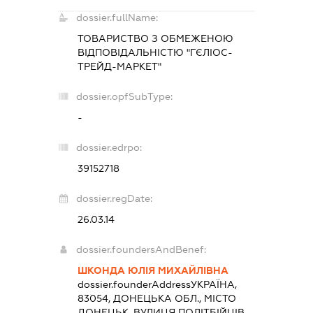
dossier.fullName:
ТОВАРИСТВО З ОБМЕЖЕНОЮ
ВІДПОВІДАЛЬНІСТЮ "ГЄЛІОС-
ТРЕЙД-МАРКЕТ"
dossier.opfSubType:
-
dossier.edrpo:
39152718
dossier.regDate:
26.03.14
dossier.foundersAndBenef:
ШКОНДА ЮЛІЯ МИХАЙЛІВНА
dossier.founderAddress
УКРАЇНА,
83054, ДОНЕЦЬКА ОБЛ., МІСТО
ДОНЕЦЬК, ВУЛИЦЯ ПОЛІТБІЙЦІВ,