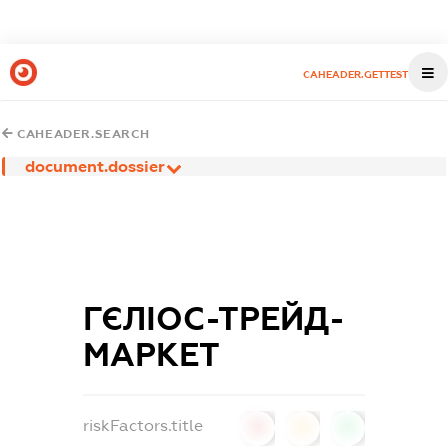
CAHEADER.GETTEST
CAHEADER.SEARCH
document.dossier
ГЄЛІОС-ТРЕЙД-
МАРКЕТ
riskFactors.title
0
0
0