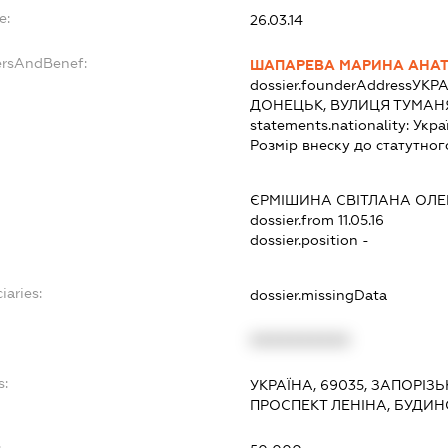
e:
26.03.14
ersAndBenef:
ШАПАРЕВА МАРИНА АНАТ
dossier.founderAddress
УКРА
ДОНЕЦЬК, ВУЛИЦЯ ТУМАНЯ
statements.nationality:
Укра
Розмір внеску до статутног
ЄРМІШИНА СВІТЛАНА ОЛЕ
dossier.from 11.05.16
dossier.position -
iaries:
dossier.missingData
XXXXXXXXXX
s:
УКРАЇНА, 69035, ЗАПОРІЗ
ПРОСПЕКТ ЛЕНІНА, БУДИНО
: