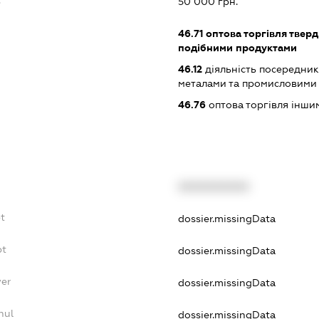
50 000 грн.
46.71
оптова торгівля тверд
подібними продуктами
46.12
діяльність посередникі
металами та промисловими
46.76
оптова торгівля інш
XXXXXXXXXX
t
dossier.missingData
bt
dossier.missingData
yer
dossier.missingData
nul
dossier.missingData