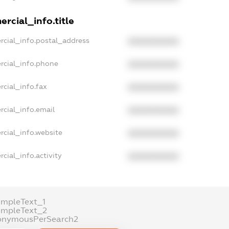
rcial_info.title
rcial_info.postal_address
XXXXXXXXXX
rcial_info.phone
XXXXXXXXXX
cial_info.fax
XXXXXXXXXX
rcial_info.email
XXXXXXXXXX
rcial_info.website
XXXXXXXXXX
cial_info.activity
XXXXXXXXXX
ampleText_1
ampleText_2
onymousPerSearch2