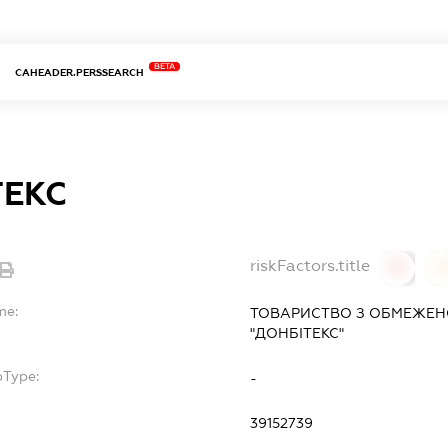
BETA
CAHEADER.PERSSEARCH
ТЕКС
riskFactors.title
0
0
me:
ТОВАРИСТВО З ОБМЕЖЕН
"ДОНБІТЕКС"
bType:
-
39152739