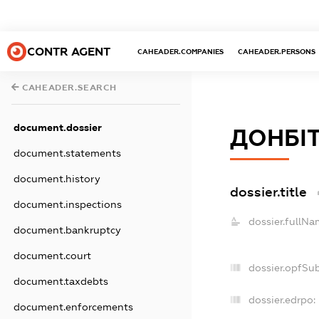
CONTR AGENT
CAHEADER.COMPANIES
CAHEADER.PERSONS
CAHEADER.SEARCH
document.dossier
ДОНБІ
document.statements
document.history
dossier.title
document.inspections
dossier.fullNa
document.bankruptcy
document.court
dossier.opfSu
document.taxdebts
dossier.edrpo:
document.enforcements