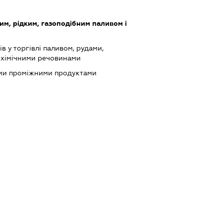
им, рідким, газоподібним паливом і
в у торгівлі паливом, рудами,
 хімічними речовинами
ими проміжними продуктами