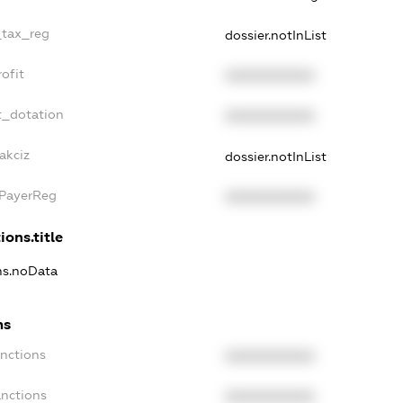
_tax_reg
dossier.notInList
ofit
XXXXXXXXXX
t_dotation
XXXXXXXXXX
akciz
dossier.notInList
xPayerReg
XXXXXXXXXX
ions.title
ons.noData
ns
anctions
XXXXXXXXXX
anctions
XXXXXXXXXX