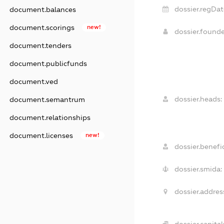
dossier.regDat
document.balances
document.scorings
new!
dossier.found
document.tenders
document.publicfunds
document.ved
dossier.heads:
document.semantrum
document.relationships
document.licenses
new!
dossier.benefic
dossier.smida:
dossier.addres
dossier.capital