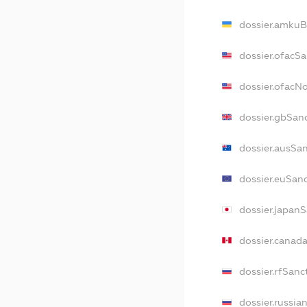
dossier.amkuB
dossier.ofacS
dossier.ofacN
dossier.gbSan
dossier.ausSa
dossier.euSan
dossier.japan
dossier.canad
dossier.rfSanc
dossier.russia