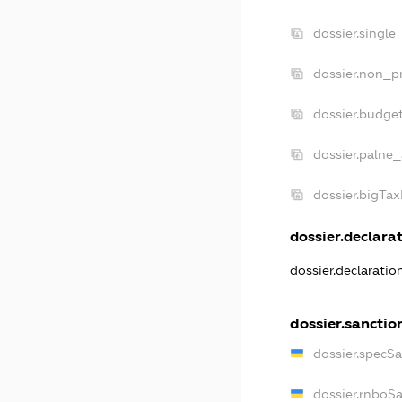
dossier.single
dossier.non_pr
dossier.budge
dossier.palne_
dossier.bigTa
dossier.declarat
dossier.declarati
dossier.sanctio
dossier.specS
dossier.rnboS