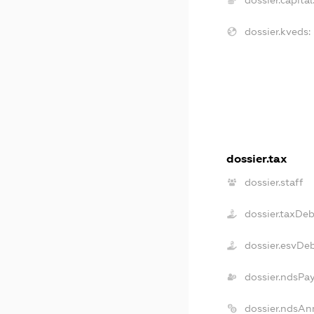
dossier.kveds:
dossier.tax
dossier.staff
dossier.taxDeb
dossier.esvDe
dossier.ndsPa
dossier.ndsAn