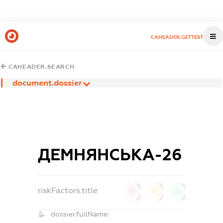
CAHEADER.GETTEST
CAHEADER.SEARCH
document.dossier
ДЕМНЯНСЬКА-26
riskFactors.title
0
0
0
dossier.fullName: