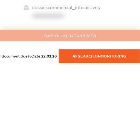
dossier.commercial_info.activity
XXXXXXXXXX
freemium.actualData
freemium.exampleText_1
freemium.exampleText_2
freemium.anonymousPerSearch2
document.dueToDate
22.02.26
SEARCH.ONMONITORING
FREEMIUM.DETAILS
FREEMIUM.REGISTER