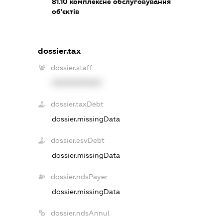
81.10
комплексне обслуговування
об'єктів
dossier.tax
dossier.staff
XXXXXXXXXX
dossier.taxDebt
dossier.missingData
dossier.esvDebt
dossier.missingData
dossier.ndsPayer
dossier.missingData
dossier.ndsAnnul