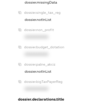
dossier.missingData
dossier.single_tax_reg
dossier.notInList
dossier.non_profit
XXXXXXXXXX
dossier.budget_dotation
XXXXXXXXXX
dossier.palne_akciz
dossier.notInList
dossier.bigTaxPayerReg
XXXXXXXXXX
dossier.declarations.title