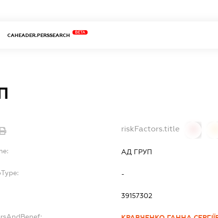
BETA
CAHEADER.PERSSEARCH
П
riskFactors.title
0
0
me:
АД ГРУП
bType:
-
39157302
ersAndBenef:
КРАВЧЕНКО ГАННА СЕРГІЇ