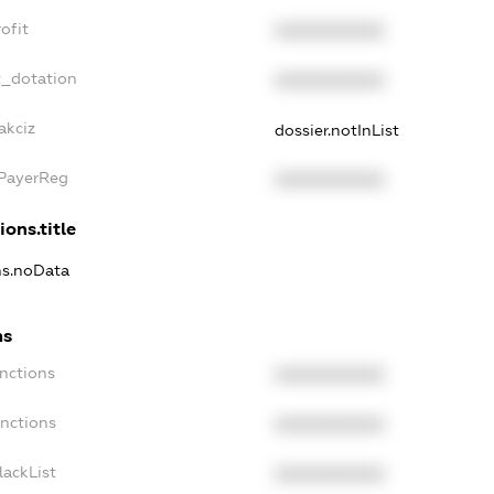
ofit
XXXXXXXXXX
t_dotation
XXXXXXXXXX
akciz
dossier.notInList
xPayerReg
XXXXXXXXXX
ions.title
ns.noData
ns
nctions
XXXXXXXXXX
anctions
XXXXXXXXXX
lackList
XXXXXXXXXX