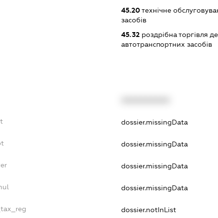
45.20
технічне обслуговува
засобів
45.32
роздрібна торгівля д
автотранспортних засобів
XXXXXXXXXX
t
dossier.missingData
bt
dossier.missingData
er
dossier.missingData
nul
dossier.missingData
_tax_reg
dossier.notInList