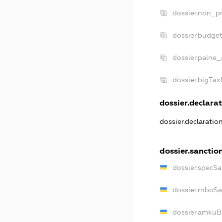
dossier.non_pr
dossier.budge
dossier.palne_
dossier.bigTa
dossier.declarat
dossier.declaratio
dossier.sanctio
dossier.specSa
dossier.rnboS
dossier.amkuB