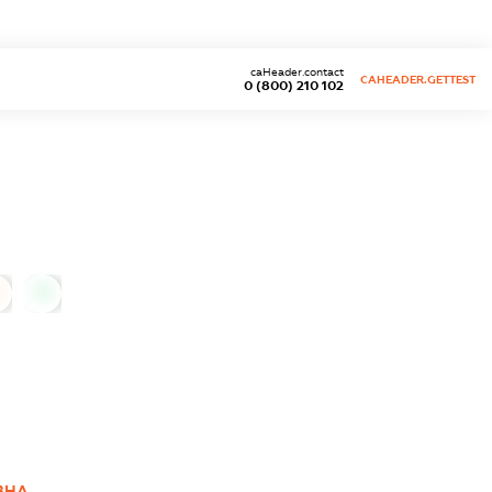
caHeader.contact
CAHEADER.GETTEST
0 (800) 210 102
0
ВНА