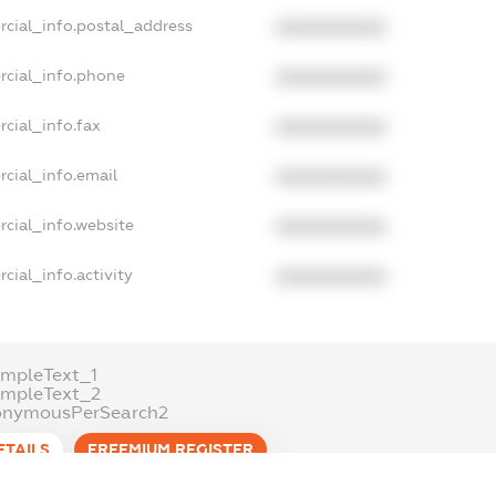
rcial_info.postal_address
XXXXXXXXXX
rcial_info.phone
XXXXXXXXXX
cial_info.fax
XXXXXXXXXX
cial_info.email
XXXXXXXXXX
cial_info.website
XXXXXXXXXX
cial_info.activity
XXXXXXXXXX
mpleText_1
ampleText_2
onymousPerSearch2
ETAILS
FREEMIUM.REGISTER