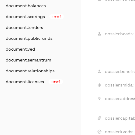
document.balances
document.scorings
new!
document.tenders
dossier.heads:
document.publicfunds
document.ved
document.semantrum
document.relationships
dossier.benefic
document.licenses
new!
dossier.smida:
dossier.addres
dossier.capital:
dossier.kveds: