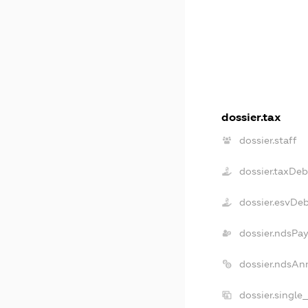
dossier.tax
dossier.staff
dossier.taxDeb
dossier.esvDe
dossier.ndsPay
dossier.ndsAn
dossier.single