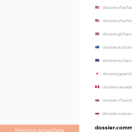
dossier.ofacSa
dossier.ofacN
dossier.gbSan
dossier.ausSan
dossier.euSanc
dossier.japanS
dossier.canad
dossier.rfSanc
dossier.russia
dossier.comme
freemium.actualData