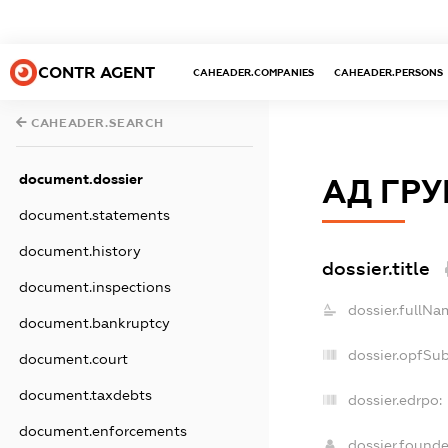
CONTR AGENT
CAHEADER.COMPANIES
CAHEADER.PERSONS
CAHEADER.SEARCH
document.dossier
АД ГРУ
document.statements
document.history
dossier.title
document.inspections
dossier.fullNa
document.bankruptcy
dossier.opfSu
document.court
document.taxdebts
dossier.edrpo:
document.enforcements
dossier.found