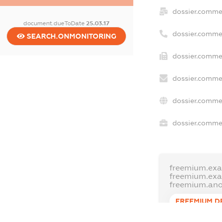
dossier.comme
document.dueToDate
25.03.17
dossier.comme
SEARCH.ONMONITORING
dossier.commer
dossier.commer
dossier.commer
dossier.commer
freemium.exa
freemium.ex
freemium.an
FREEMIUM.D