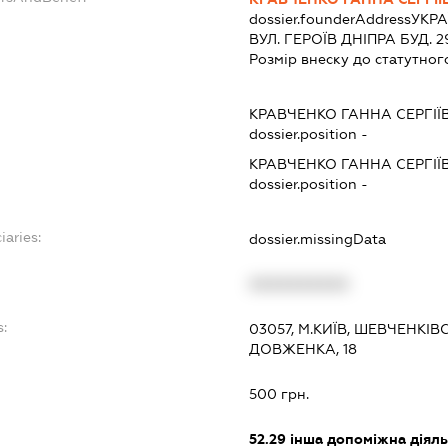
dossier.founderAddress
УКРА
ВУЛ. ГЕРОЇВ ДНІПРА БУД. 29
Розмір внеску до статутног
КРАВЧЕНКО ГАННА СЕРГІЇ
dossier.position -
КРАВЧЕНКО ГАННА СЕРГІЇ
dossier.position -
iaries:
dossier.missingData
XXXXXXXXXX
s:
03057, М.КИЇВ, ШЕВЧЕНКІ
ДОВЖЕНКА, 18
500 грн.
52.29
інша допоміжна діяльн