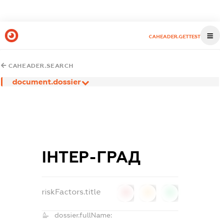
CAHEADER.GETTEST
CAHEADER.SEARCH
document.dossier
ІНТЕР-ГРАД
riskFactors.title
0
0
0
dossier.fullName: