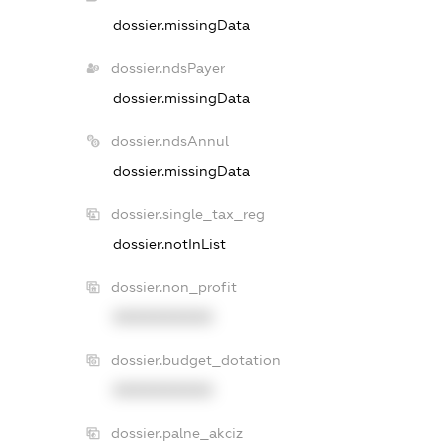
dossier.missingData
dossier.ndsPayer
dossier.missingData
dossier.ndsAnnul
dossier.missingData
dossier.single_tax_reg
dossier.notInList
dossier.non_profit
XXXXXXXXXX
dossier.budget_dotation
XXXXXXXXXX
dossier.palne_akciz