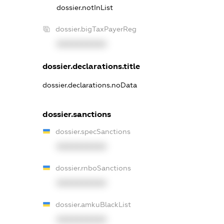
dossier.notInList
dossier.bigTaxPayerReg
XXXXXXXXXX
dossier.declarations.title
dossier.declarations.noData
dossier.sanctions
dossier.specSanctions
XXXXXXXXXX
dossier.rnboSanctions
XXXXXXXXXX
dossier.amkuBlackList
XXXXXXXXXX