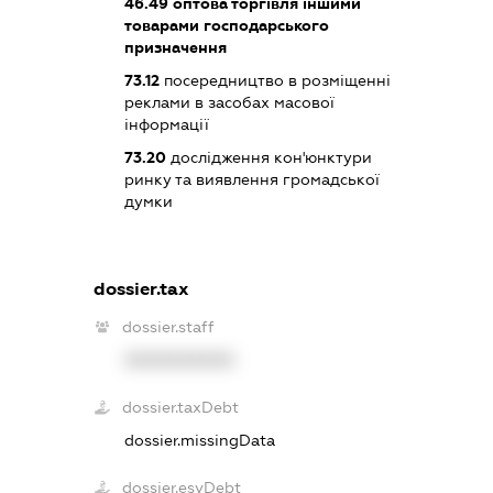
46.49
оптова торгівля іншими
товарами господарського
призначення
73.12
посередництво в розміщенні
реклами в засобах масової
інформації
73.20
дослідження кон'юнктури
ринку та виявлення громадської
думки
dossier.tax
dossier.staff
XXXXXXXXXX
dossier.taxDebt
dossier.missingData
dossier.esvDebt