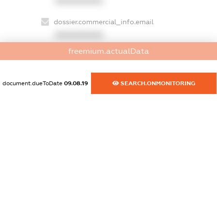
XXXXXXXXXX
dossier.commercial_info.email
XXXXXXXXXX
freemium.actualData
dossier.commercial_info.website
XXXXXXXXXX
document.dueToDate
09.08.19
SEARCH.ONMONITORING
dossier.commercial_info.activity
XXXXXXXXXX
freemium.exampleText_1
freemium.exampleText_2
freemium.anonymousPerSearch2
FREEMIUM.DETAILS
FREEMIUM.REGISTER