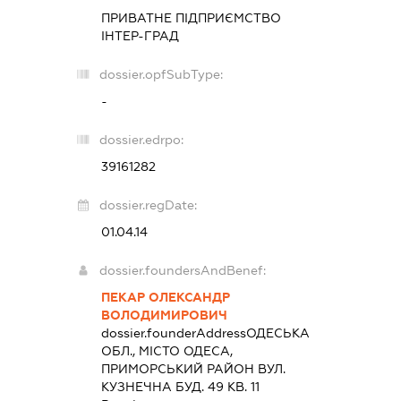
ПРИВАТНЕ ПІДПРИЄМСТВО
ІНТЕР-ГРАД
dossier.opfSubType:
-
dossier.edrpo:
39161282
dossier.regDate:
01.04.14
dossier.foundersAndBenef:
ПЕКАР ОЛЕКСАНДР
ВОЛОДИМИРОВИЧ
dossier.founderAddress
ОДЕСЬКА
ОБЛ., МІСТО ОДЕСА,
ПРИМОРСЬКИЙ РАЙОН ВУЛ.
КУЗНЕЧНА БУД. 49 КВ. 11