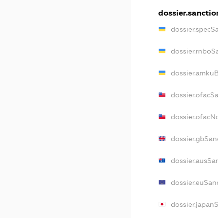
dossier.sanctio
dossier.specS
dossier.rnboS
dossier.amkuB
dossier.ofacS
dossier.ofac
dossier.gbSan
dossier.ausSa
dossier.euSan
dossier.japan