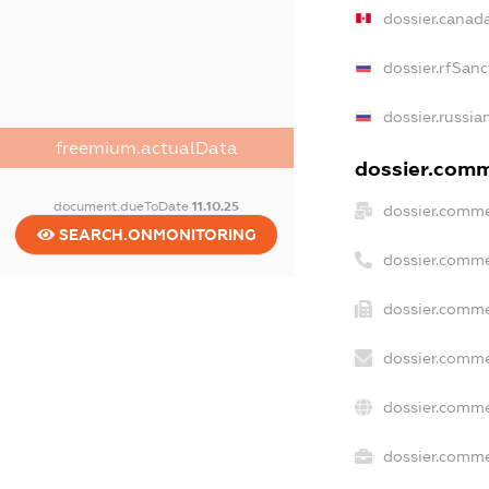
dossier.canad
dossier.rfSanc
dossier.russia
freemium.actualData
dossier.comme
document.dueToDate
11.10.25
dossier.comme
SEARCH.ONMONITORING
dossier.comme
dossier.comme
dossier.comme
dossier.comme
dossier.commer