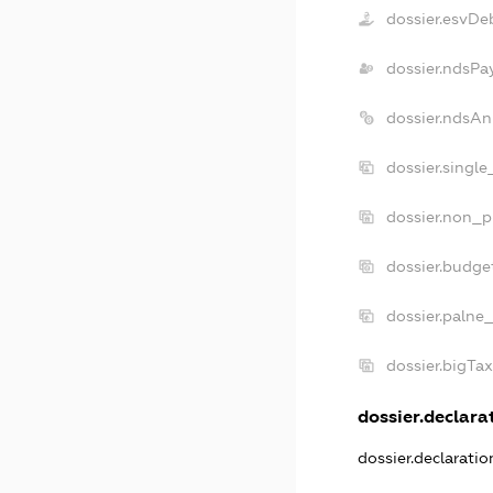
dossier.esvDe
dossier.ndsPa
dossier.ndsAn
dossier.singl
dossier.non_p
dossier.budge
dossier.palne
dossier.bigTa
dossier.declarat
dossier.declarati