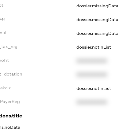
bt
dossier.missingData
yer
dossier.missingData
nul
dossier.missingData
e_tax_reg
dossier.notInList
rofit
XXXXXXXXXX
t_dotation
XXXXXXXXXX
_akciz
dossier.notInList
xPayerReg
XXXXXXXXXX
ions.title
ons.noData