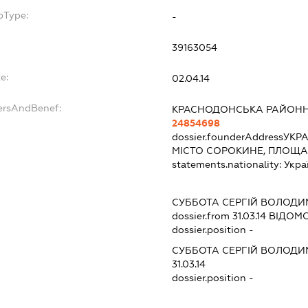
bType:
-
39163054
e:
02.04.14
ersAndBenef:
КРАСНОДОНСЬКА РАЙОННА
24854698
dossier.founderAddress
УКРА
МІСТО СОРОКИНЕ, ПЛОЩА 
statements.nationality:
Укра
СУББОТА СЕРГІЙ ВОЛОД
dossier.from 31.03.14
ВІДОМО
dossier.position -
СУББОТА СЕРГІЙ ВОЛОД
31.03.14
dossier.position -