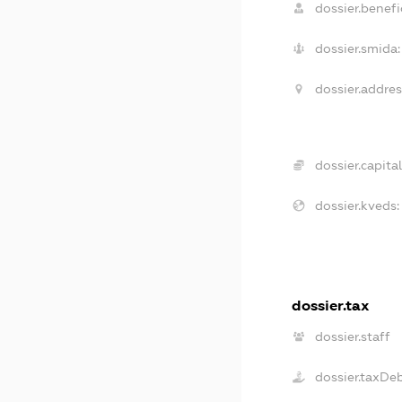
dossier.benefic
dossier.smida:
dossier.addres
dossier.capital
dossier.kveds:
dossier.tax
dossier.staff
dossier.taxDe