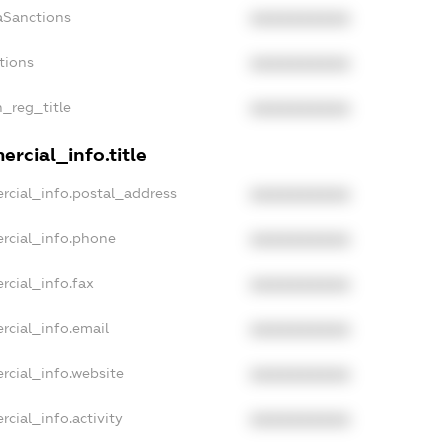
aSanctions
XXXXXXXXXX
tions
XXXXXXXXXX
n_reg_title
XXXXXXXXXX
rcial_info.title
rcial_info.postal_address
XXXXXXXXXX
rcial_info.phone
XXXXXXXXXX
rcial_info.fax
XXXXXXXXXX
rcial_info.email
XXXXXXXXXX
rcial_info.website
XXXXXXXXXX
cial_info.activity
XXXXXXXXXX