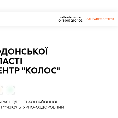
caHeader.contact
CAHEADER.GETTEST
0 (800) 210 102
ОДОНСЬКОЇ
ЛАСТІ
НТР "КОЛОС"
0
0
КРАСНОДОНСЬКОЇ РАЙОННОЇ
ТІ "ФІЗКУЛЬТУРНО-ОЗДОРОВЧИЙ