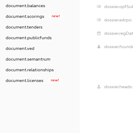
document.balances
dossier.opfSu
document.scorings
new!
dossier.edrpo:
document.tenders
dossier.regDat
document.publicfunds
dossier.found
document.ved
document.semantrum
document.relationships
document.licenses
new!
dossier.heads: