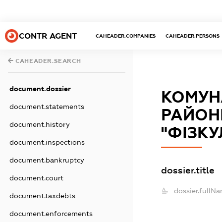
CONTR AGENT
CAHEADER.COMPANIES
CAHEADER.PERSONS
CAHEADER.SEARCH
document.dossier
КОМУН
document.statements
РАЙОН
document.history
"ФІЗК
document.inspections
document.bankruptcy
dossier.title
document.court
dossier.fullNa
document.taxdebts
document.enforcements