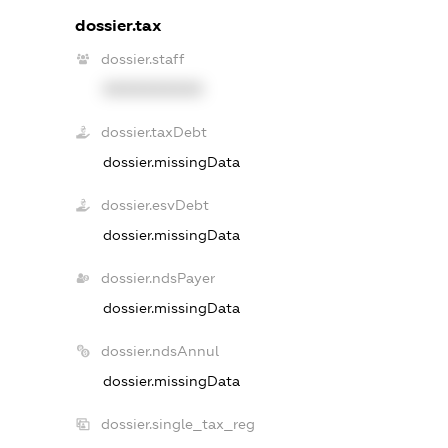
dossier.tax
dossier.staff
XXXXXXXXXX
dossier.taxDebt
dossier.missingData
dossier.esvDebt
dossier.missingData
dossier.ndsPayer
dossier.missingData
dossier.ndsAnnul
dossier.missingData
dossier.single_tax_reg