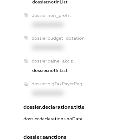
dossier.notInList
dossier.non_profit
XXXXXXXXXX
dossier.budget_dotation
XXXXXXXXXX
dossier.palne_akciz
dossier.notInList
dossier.bigTaxPayerReg
XXXXXXXXXX
dossier.declarations.title
dossier.declarations.noData
dossier.sanctions