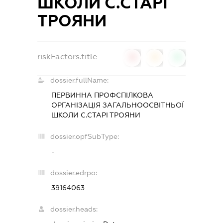
ШКОЛИ С.СТАРІ
ТРОЯНИ
riskFactors.title
0
0
0
dossier.fullName:
ПЕРВИННА ПРОФСПІЛКОВА
ОРГАНІЗАЦІЯ ЗАГАЛЬНООСВІТНЬОЇ
ШКОЛИ С.СТАРІ ТРОЯНИ
dossier.opfSubType:
-
dossier.edrpo:
39164063
dossier.heads: