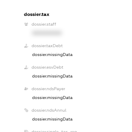
dossier.tax
dossier.staff
XXXXXXXXXX
dossier.taxDebt
dossier.missingData
dossier.esvDebt
dossier.missingData
dossier.ndsPayer
dossier.missingData
dossier.ndsAnnul
dossier.missingData
dossier.single_tax_reg