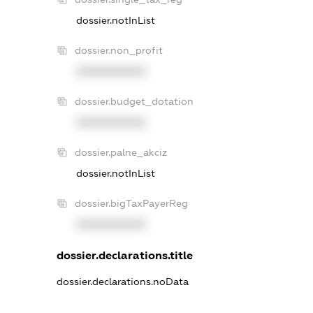
dossier.notInList
dossier.non_profit
XXXXXXXXXX
dossier.budget_dotation
XXXXXXXXXX
dossier.palne_akciz
dossier.notInList
dossier.bigTaxPayerReg
XXXXXXXXXX
dossier.declarations.title
dossier.declarations.noData