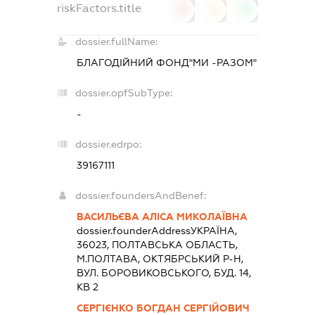
riskFactors.title
0
0
0
dossier.fullName:
БЛАГОДІЙНИЙ ФОНД"МИ -РАЗОМ"
dossier.opfSubType:
-
dossier.edrpo:
39167111
dossier.foundersAndBenef:
ВАСИЛЬЄВА АЛІСА МИКОЛАЇВНА
dossier.founderAddress
УКРАЇНА,
36023, ПОЛТАВСЬКА ОБЛАСТЬ,
М.ПОЛТАВА, ОКТЯБРСЬКИЙ Р-Н,
ВУЛ. БОРОВИКОВСЬКОГО, БУД. 14,
КВ 2
СЕРГІЄНКО БОГДАН СЕРГІЙОВИЧ