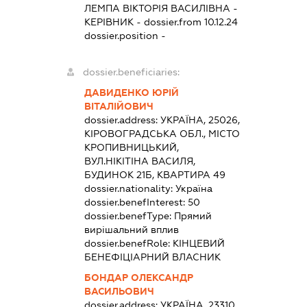
ЛЕМПА ВІКТОРІЯ ВАСИЛІВНА
-
КЕРІВНИК
- dossier.from 10.12.24
dossier.position -
dossier.beneficiaries:
ДАВИДЕНКО ЮРІЙ
ВІТАЛІЙОВИЧ
dossier.address:
УКРАЇНА, 25026,
КІРОВОГРАДСЬКА ОБЛ., МІСТО
КРОПИВНИЦЬКИЙ,
ВУЛ.НІКІТІНА ВАСИЛЯ,
БУДИНОК 21Б, КВАРТИРА 49
dossier.nationality:
Україна
dossier.benefInterest:
50
dossier.benefType:
Прямий
вирішальний вплив
dossier.benefRole:
КІНЦЕВИЙ
БЕНЕФІЦІАРНИЙ ВЛАСНИК
БОНДАР ОЛЕКСАНДР
ВАСИЛЬОВИЧ
dossier.address:
УКРАЇНА, 23310,