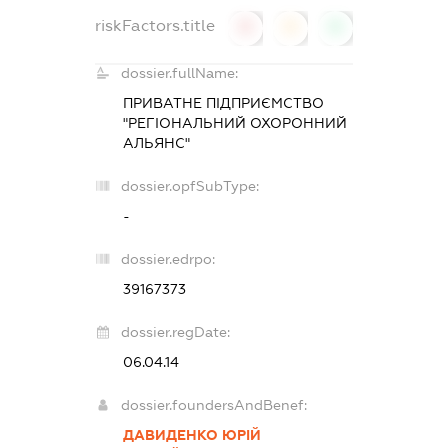
riskFactors.title
0
0
0
dossier.fullName:
ПРИВАТНЕ ПІДПРИЄМСТВО
"РЕГІОНАЛЬНИЙ ОХОРОННИЙ
АЛЬЯНС"
dossier.opfSubType:
-
dossier.edrpo:
39167373
dossier.regDate:
06.04.14
dossier.foundersAndBenef:
ДАВИДЕНКО ЮРІЙ