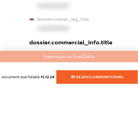
XXXXXXXXXX
dossier.russian_reg_title
XXXXXXXXXX
dossier.commercial_info.title
dossier.commercial_info.postal_address
freemium.actualData
XXXXXXXXXX
dossier.commercial_info.phone
document.dueToDate
15.12.24
SEARCH.ONMONITORING
XXXXXXXXXX
dossier.commercial_info.fax
XXXXXXXXXX
dossier.commercial_info.email
XXXXXXXXXX