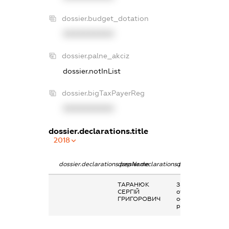
dossier.budget_dotation
XXXXXXXXXX
dossier.palne_akciz
dossier.notInList
dossier.bigTaxPayerReg
XXXXXXXXXX
dossier.declarations.title
2018
dossier.declarations.pepName
dossier.declarations.personName
dossier.declarati
ТАРАНЮК
Заробітна плата
СЕРГІЙ
отримана за
ГРИГОРОВИЧ
основним місцем
роботи