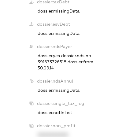
dossier.taxDebt
dossier.missingData
dossier.esvDebt
dossier.missingData
dossier.ndsPayer
dossier.yes
dossier.ndsInn
391673726518
dossier.from
30.09.14
dossier.ndsAnnul
dossier.missingData
dossier.single_tax_reg
dossier.notInList
dossier.non_profit
XXXXXXXXXX