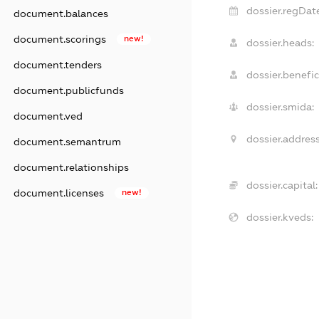
dossier.regDate
document.balances
document.scorings
new!
dossier.heads:
document.tenders
dossier.benefic
document.publicfunds
dossier.smida:
document.ved
dossier.address
document.semantrum
document.relationships
dossier.capital:
document.licenses
new!
dossier.kveds: