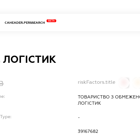
BETA
CAHEADER.PERSSEARCH
 ЛОГІСТИК
riskFactors.title
0
0
me:
ТОВАРИСТВО З ОБМЕЖЕН
ЛОГІСТИК
Type:
-
39167682