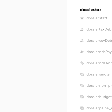
dossier.tax
dossier.staff
dossier.taxDeb
dossier.esvDeb
dossier.ndsPay
dossier.ndsAn
dossier.single
dossier.non_pr
dossier.budge
dossier.palne_