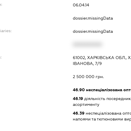
:
06.04.14
dossier.missingData
iaries:
dossier.missingData
XXXXXXXXXX
:
61002, ХАРКІВСЬКА ОБЛ., 
ІВАНОВА, 7/9
2 500 000 грн.
46.90
неспеціалізована опт
46.19
діяльність посередник
асортименту
46.39
неспеціалізована опт
напоями та тютюновими ви