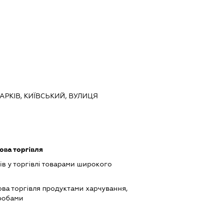
ХАРКІВ, КИЇВСЬКИЙ, ВУЛИЦЯ
ова торгівля
ів у торгівлі товарами широкого
ова торгівля продуктами харчування,
робами