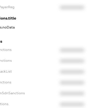
xPayerReg
XXXXXXXXXX
ons.title
ns.noData
ns
nctions
XXXXXXXXXX
nctions
XXXXXXXXXX
ackList
XXXXXXXXXX
nctions
XXXXXXXXXX
onSdnSanctions
XXXXXXXXXX
tions
XXXXXXXXXX