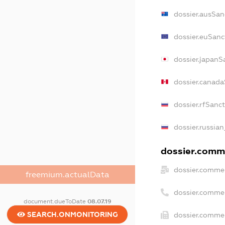
dossier.ausSan
dossier.euSanc
dossier.japanS
dossier.canada
dossier.rfSanc
dossier.russian
dossier.comme
dossier.commer
freemium.actualData
dossier.comme
document.dueToDate
08.07.19
SEARCH.ONMONITORING
dossier.commer