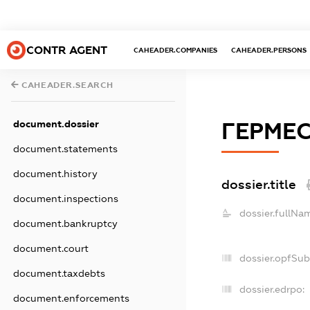
CONTR AGENT
CAHEADER.COMPANIES
CAHEADER.PERSONS
CAHEADER.SEARCH
document.dossier
ГЕРМЕС
document.statements
document.history
dossier.title
document.inspections
dossier.fullNa
document.bankruptcy
document.court
dossier.opfSub
document.taxdebts
dossier.edrpo:
document.enforcements