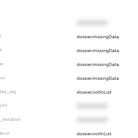
XXXXXXXXXX
t
dossier.missingData
t
dossier.missingData
er
dossier.missingData
nul
dossier.missingData
_tax_reg
dossier.notInList
ofit
XXXXXXXXXX
t_dotation
XXXXXXXXXX
akciz
dossier.notInList